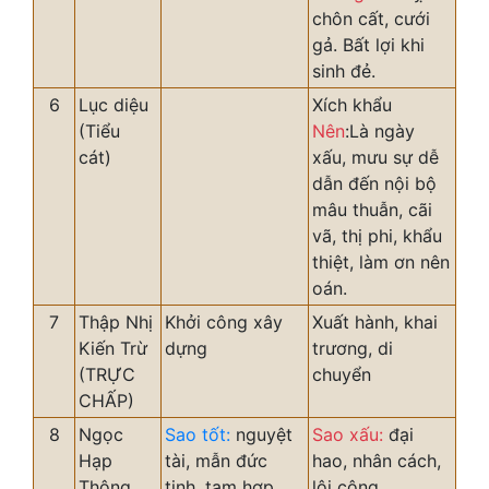
chôn cất, cưới
gả. Bất lợi khi
sinh đẻ.
6
Lục diệu
Xích khẩu
(Tiểu
Nên
:Là ngày
cát)
xấu, mưu sự dễ
dẫn đến nội bộ
mâu thuẫn, cãi
vã, thị phi, khẩu
thiệt, làm ơn nên
oán.
7
Thập Nhị
Khởi công xây
Xuất hành, khai
Kiến Trừ
dựng
trương, di
(TRỰC
chuyển
CHẤP)
8
Ngọc
Sao tốt:
nguyệt
Sao xấu:
đại
Hạp
tài, mẫn đức
hao, nhân cách,
Thông
tinh, tam hợp,
lôi công