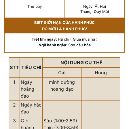
Thứ bảy
Ngày: Ất Hợi
Tháng: Quý Mùi
BIẾT GIỚI HẠN CỦA HẠNH PHÚC
ĐÓ MỚI LÀ HẠNH PHÚC!
Tiêt khí ngày:
Hạ chí ( Giữa mùa hạ )
Ngũ hành ngày:
Sơn đầu hỏa
NỘI DUNG CỤ THỂ
STT
TIÊU CHÍ
Cát
Hung
1
Ngày
minh đường
hoàng
hoàng đạo
đạo
2
Ngày hắc
đạo
3
Giờ
Sửu (1:00-2:59)
hoàng
Thìn (7:00-8:59)