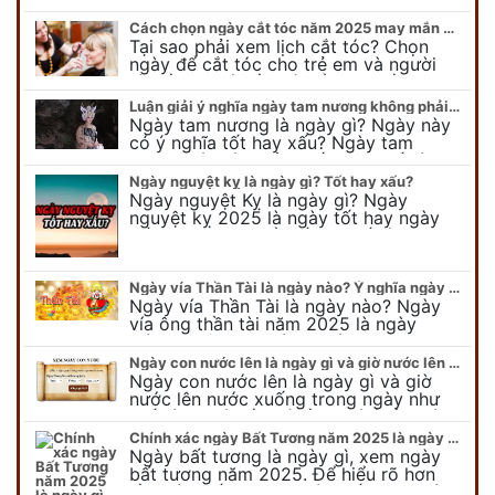
Cách chọn ngày cắt tóc năm 2025 may mắn cho cả trẻ em và người lớn
Tại sao phải xem lịch cắt tóc? Chọn
ngày để cắt tóc cho trẻ em và người
lớn cần lưu ý điều gì để gặp nhiều may
mắn ? Khi…
Luận giải ý nghĩa ngày tam nương không phải ai cũng biết
Ngày tam nương là ngày gì? Ngày này
có ý nghĩa tốt hay xấu? Ngày tam
nương sát có nguồn gốc như thế nào?
Cần kiêng kỵ điều gì khi…
Ngày nguyệt kỵ là ngày gì? Tốt hay xấu?
Ngày nguyệt Kỵ là ngày gì? Ngày
nguyệt kỵ 2025 là ngày tốt hay ngày
xấu, xem ngay để biết chi tiết ý nghĩa
ngày nguyệt kỵ cũng như nguồn…
Ngày vía Thần Tài là ngày nào? Ý nghĩa ngày vía Thần Tài năm 2025
Ngày vía Thần Tài là ngày nào? Ngày
vía ông thần tài năm 2025 là ngày
mùng 10 âm lịch hàng tháng. Tại sao
trong ngày này, tất cả mọi…
Ngày con nước lên là ngày gì và giờ nước lên nước xuống trong ngày?
Ngày con nước lên là ngày gì và giờ
nước lên nước xuống trong ngày như
thế nào? Có điều gì cần chú ý về ngày
con nước lên? Đừng…
Chính xác ngày Bất Tương năm 2025 là ngày gì mà cực ít người biết
Ngày bất tương là ngày gì, xem ngày
bất tương năm 2025. Để hiểu rõ hơn
về ngày bất tương, ngày bất tương là