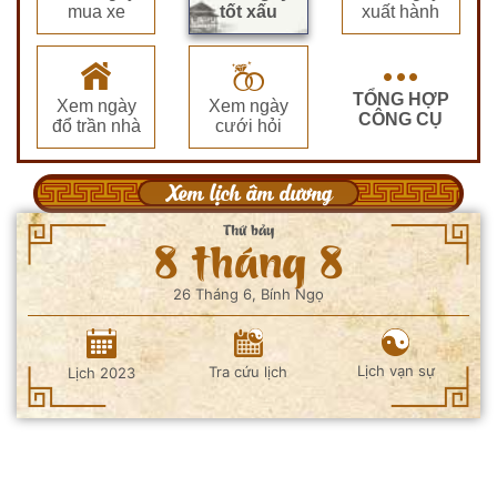
mua xe
tốt xấu
xuất hành
TỔNG HỢP
Xem ngày
Xem ngày
CÔNG CỤ
đổ trần nhà
cưới hỏi
Xem lịch âm dương
Thứ bảy
8 tháng 8
26 Tháng 6, Bính Ngọ
Lịch vạn sự
Tra cứu lịch
Lịch 2023