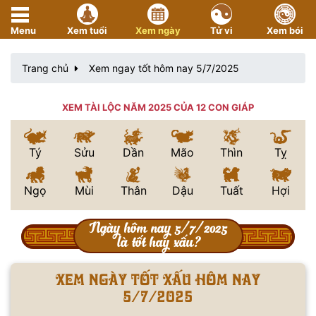
Menu
Xem tuổi
Xem ngày
Tử vi
Xem bói
Trang chủ
Xem ngay tốt hôm nay 5/7/2025
XEM TÀI LỘC NĂM 2025 CỦA 12 CON GIÁP
Tý
Sửu
Dần
Mão
Thìn
Tỵ
Ngọ
Mùi
Thân
Dậu
Tuất
Hợi
Ngày hôm nay 5/7/2025
là tốt hay xấu?
Xem ngày tốt xấu hôm nay
5/7/2025