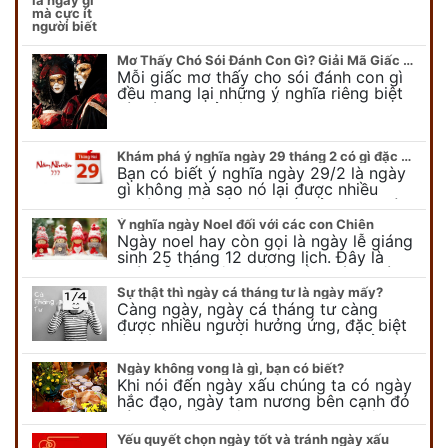
ngày gì mời quý bạn tham…
Mơ Thấy Chó Sói Đánh Con Gì? Giải Mã Giấc Mơ Bí Ẩn
Mỗi giấc mơ thấy cho sói đánh con gì
đều mang lại những ý nghĩa riêng biệt
và có thể phản ánh tâm trạng, suy nghĩ
của chúng ta.
Khám phá ý nghĩa ngày 29 tháng 2 có gì đặc biệt?
Bạn có biết ý nghĩa ngày 29/2 là ngày
gì không mà sao nó lại được nhiều
người chú ý đến vậy. Tất cả mọi người
đều cho rằng đây…
Ý nghĩa ngày Noel đối với các con Chiên
Ngày noel hay còn gọi là ngày lễ giáng
sinh 25 tháng 12 dương lịch. Đây là
ngày lễ của bên thiên chúa giáo, ngày
lễ thiên chúa giáng sinh,…
Sự thật thì ngày cá tháng tư là ngày mấy?
Càng ngày, ngày cá tháng tư càng
được nhiều người hưởng ứng, đặc biệt
là các bạn trẻ bởi họ sẽ nghĩ ra đủ trò
vui chơi, tinh nghịch, hài…
Ngày không vong là gì, bạn có biết?
Khi nói đến ngày xấu chúng ta có ngày
hắc đạo, ngày tam nương bên cạnh đó
còn có ngày không vong. Tuy nhiên khi
nói đến ngày không vong…
Yếu quyết chọn ngày tốt và tránh ngày xấu