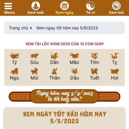
Menu
Xem tuổi
Xem ngày
Tử vi
Xem bói
Trang chủ
Xem ngay tốt hôm nay 5/9/2023
XEM TÀI LỘC NĂM 2025 CỦA 12 CON GIÁP
Tý
Sửu
Dần
Mão
Thìn
Tỵ
Ngọ
Mùi
Thân
Dậu
Tuất
Hợi
Ngày hôm nay 5/9/2023
là tốt hay xấu?
Xem ngày tốt xấu hôm nay
5/9/2023