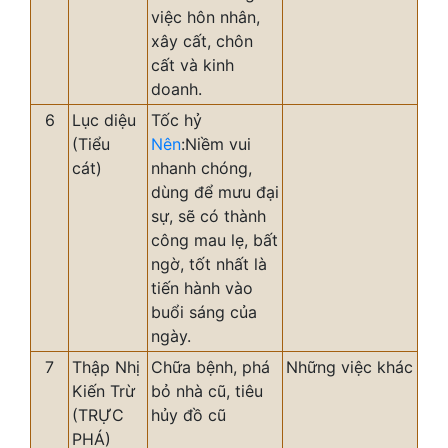
việc hôn nhân,
xây cất, chôn
cất và kinh
doanh.
6
Lục diệu
Tốc hỷ
(Tiểu
Nên
:Niềm vui
cát)
nhanh chóng,
dùng để mưu đại
sự, sẽ có thành
công mau lẹ, bất
ngờ, tốt nhất là
tiến hành vào
buổi sáng của
ngày.
7
Thập Nhị
Chữa bệnh, phá
Những việc khác
Kiến Trừ
bỏ nhà cũ, tiêu
(TRỰC
hủy đồ cũ
PHÁ)