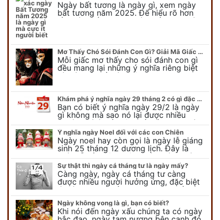
Ngày bất tương là ngày gì, xem ngày
bất tương năm 2025. Để hiểu rõ hơn
về ngày bất tương, ngày bất tương là
ngày gì mời quý bạn tham…
Mơ Thấy Chó Sói Đánh Con Gì? Giải Mã Giấc Mơ Bí Ẩn
Mỗi giấc mơ thấy cho sói đánh con gì
đều mang lại những ý nghĩa riêng biệt
và có thể phản ánh tâm trạng, suy nghĩ
của chúng ta.
Khám phá ý nghĩa ngày 29 tháng 2 có gì đặc biệt?
Bạn có biết ý nghĩa ngày 29/2 là ngày
gì không mà sao nó lại được nhiều
người chú ý đến vậy. Tất cả mọi người
đều cho rằng đây…
Ý nghĩa ngày Noel đối với các con Chiên
Ngày noel hay còn gọi là ngày lễ giáng
sinh 25 tháng 12 dương lịch. Đây là
ngày lễ của bên thiên chúa giáo, ngày
lễ thiên chúa giáng sinh,…
Sự thật thì ngày cá tháng tư là ngày mấy?
Càng ngày, ngày cá tháng tư càng
được nhiều người hưởng ứng, đặc biệt
là các bạn trẻ bởi họ sẽ nghĩ ra đủ trò
vui chơi, tinh nghịch, hài…
Ngày không vong là gì, bạn có biết?
Khi nói đến ngày xấu chúng ta có ngày
hắc đạo, ngày tam nương bên cạnh đó