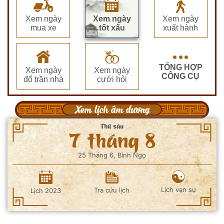
Xem ngày
Xem ngày
Xem ngày
mua xe
tốt xấu
xuất hành
TỔNG HỢP
Xem ngày
Xem ngày
CÔNG CỤ
đổ trần nhà
cưới hỏi
Xem lịch âm dương
Thứ sáu
7 tháng 8
25 Tháng 6, Bính Ngọ
Lịch vạn sự
Tra cứu lịch
Lịch 2023