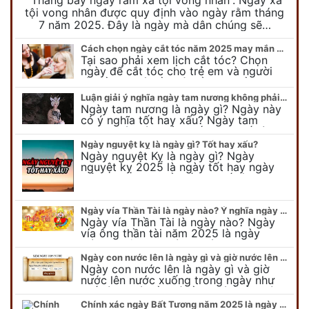
tội vong nhân được quy định vào ngày rằm tháng
7 năm 2025. Đây là ngày mà dân chúng sẽ…
Cách chọn ngày cắt tóc năm 2025 may mắn cho cả trẻ em và người lớn
Tại sao phải xem lịch cắt tóc? Chọn
ngày để cắt tóc cho trẻ em và người
lớn cần lưu ý điều gì để gặp nhiều may
mắn ? Khi…
Luận giải ý nghĩa ngày tam nương không phải ai cũng biết
Ngày tam nương là ngày gì? Ngày này
có ý nghĩa tốt hay xấu? Ngày tam
nương sát có nguồn gốc như thế nào?
Cần kiêng kỵ điều gì khi…
Ngày nguyệt kỵ là ngày gì? Tốt hay xấu?
Ngày nguyệt Kỵ là ngày gì? Ngày
nguyệt kỵ 2025 là ngày tốt hay ngày
xấu, xem ngay để biết chi tiết ý nghĩa
ngày nguyệt kỵ cũng như nguồn…
Ngày vía Thần Tài là ngày nào? Ý nghĩa ngày vía Thần Tài năm 2025
Ngày vía Thần Tài là ngày nào? Ngày
vía ông thần tài năm 2025 là ngày
mùng 10 âm lịch hàng tháng. Tại sao
trong ngày này, tất cả mọi…
Ngày con nước lên là ngày gì và giờ nước lên nước xuống trong ngày?
Ngày con nước lên là ngày gì và giờ
nước lên nước xuống trong ngày như
thế nào? Có điều gì cần chú ý về ngày
con nước lên? Đừng…
Chính xác ngày Bất Tương năm 2025 là ngày gì mà cực ít người biết