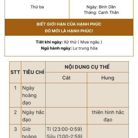
Thứ ba
Ngày: Bính Dần
Tháng: Canh Thân
BIẾT GIỚI HẠN CỦA HẠNH PHÚC
ĐÓ MỚI LÀ HẠNH PHÚC!
Tiêt khí ngày:
Xử thử ( Mưa ngâu )
Ngũ hành ngày:
Lư trung hỏa
NỘI DUNG CỤ THỂ
STT
TIÊU CHÍ
Cát
Hung
1
Ngày
hoàng
đạo
2
Ngày hắc
thiên hình hắc
đạo
đạo
3
Giờ
Tí (23:00-0:59)
hoàng
Sửu (1:00-2:59)