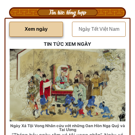
Tin tức tổng hợp
Xem ngày
Ngày Tết Việt Nam
TIN TỨC XEM NGÀY
Ngày Xá Tội Vong Nhân cứu vớt những Oan Hồn Ngạ Quỷ và
Tai Ương
“Tháng bảy ngày rằm xá tội vong nhân”. Ngày xá