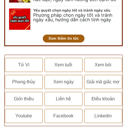
còn có ngày không vong. Tuy nhiên khi
nói đến ngày không vong…
Yếu quyết chọn ngày tốt và tránh ngày xấu
Phương pháp chọn ngày tốt và tránh
ngày xấu, hướng dẫn cách tính ngày
tốt, ngày xấu trong tháng để tiến hành
kết hôn, động thổ, nhập trạch, khai
trương,...
Xem thêm tin tức
Tử Vi
Xem tuổi
Xem bói
Phong thủy
Xem ngày
Giải mã giấc mơ
Giới thiệu
Liên hệ
Điều khoản
Youtube
Facebook
Linkedin