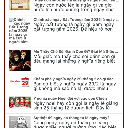
Ngày con nước lên là ngày gì và giờ
nước lên nước xuống trong ngày như
thế nào? Có điều gì cần chú ý về ngày
con nước lên? Đừng…
Chính xác ngày Bất Tương năm 2025 là ngày gì mà cực ít người biết
Ngày bất tương là ngày gì, xem ngày
bất tương năm 2025. Để hiểu rõ hơn
về ngày bất tương, ngày bất tương là
ngày gì mời quý bạn tham…
Mơ Thấy Chó Sói Đánh Con Gì? Giải Mã Giấc Mơ Bí Ẩn
Mỗi giấc mơ thấy cho sói đánh con gì
đều mang lại những ý nghĩa riêng biệt
và có thể phản ánh tâm trạng, suy nghĩ
của chúng ta.
Khám phá ý nghĩa ngày 29 tháng 2 có gì đặc biệt?
Bạn có biết ý nghĩa ngày 29/2 là ngày
gì không mà sao nó lại được nhiều
người chú ý đến vậy. Tất cả mọi người
đều cho rằng đây…
Ý nghĩa ngày Noel đối với các con Chiên
Ngày noel hay còn gọi là ngày lễ giáng
sinh 25 tháng 12 dương lịch. Đây là
ngày lễ của bên thiên chúa giáo, ngày
lễ thiên chúa giáng sinh,…
Sự thật thì ngày cá tháng tư là ngày mấy?
Càng ngày, ngày cá tháng tư càng
được nhiều người hưởng ứng, đặc biệt