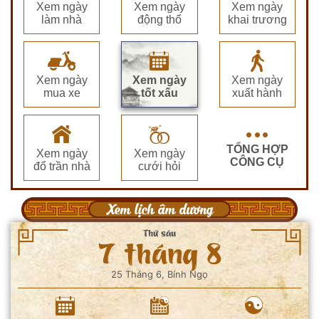
Xem ngày
Xem ngày
Xem ngày
làm nhà
động thổ
khai trương
Xem ngày
Xem ngày
Xem ngày
mua xe
tốt xấu
xuất hành
TỔNG HỢP
Xem ngày
Xem ngày
CÔNG CỤ
đổ trần nhà
cưới hỏi
Xem lịch âm dương
Thứ sáu
7 tháng 8
25 Tháng 6, Bính Ngọ