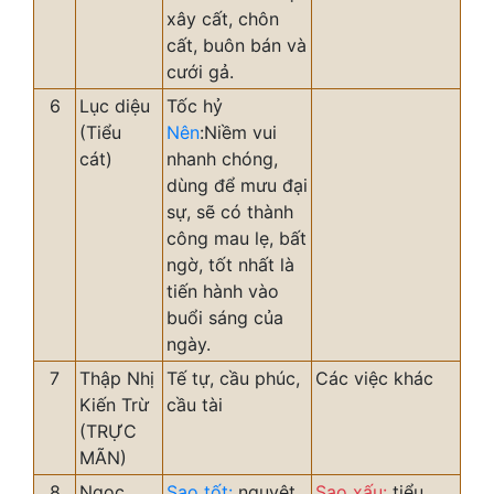
xây cất, chôn
cất, buôn bán và
cưới gả.
6
Lục diệu
Tốc hỷ
(Tiểu
Nên
:Niềm vui
cát)
nhanh chóng,
dùng để mưu đại
sự, sẽ có thành
công mau lẹ, bất
ngờ, tốt nhất là
tiến hành vào
buổi sáng của
ngày.
7
Thập Nhị
Tế tự, cầu phúc,
Các việc khác
Kiến Trừ
cầu tài
(TRỰC
MÃN)
8
Ngọc
Sao tốt:
nguyệt
Sao xấu:
tiểu