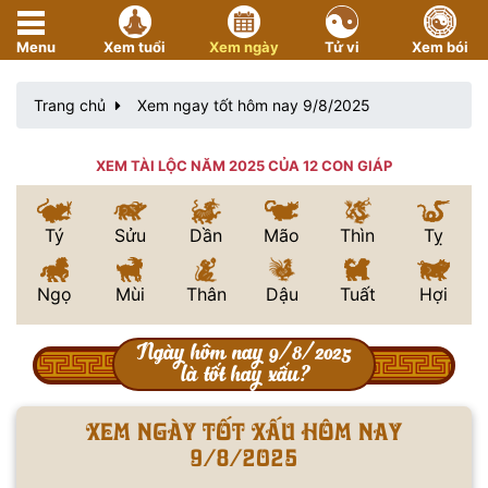
Menu
Xem tuổi
Xem ngày
Tử vi
Xem bói
Trang chủ
Xem ngay tốt hôm nay 9/8/2025
XEM TÀI LỘC NĂM 2025 CỦA 12 CON GIÁP
Tý
Sửu
Dần
Mão
Thìn
Tỵ
Ngọ
Mùi
Thân
Dậu
Tuất
Hợi
Ngày hôm nay 9/8/2025
là tốt hay xấu?
Xem ngày tốt xấu hôm nay
9/8/2025