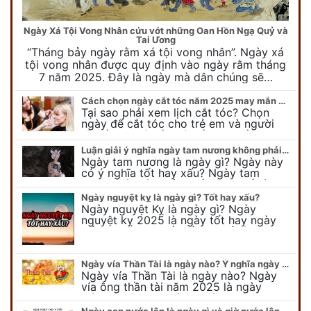
Ngày Xá Tội Vong Nhân cứu vớt những Oan Hồn Ngạ Quỷ và
Tai Ương
“Tháng bảy ngày rằm xá tội vong nhân”. Ngày xá
tội vong nhân được quy định vào ngày rằm tháng
7 năm 2025. Đây là ngày mà dân chúng sẽ…
Cách chọn ngày cắt tóc năm 2025 may mắn cho cả trẻ em và người lớn
Tại sao phải xem lịch cắt tóc? Chọn
ngày để cắt tóc cho trẻ em và người
lớn cần lưu ý điều gì để gặp nhiều may
mắn ? Khi…
Luận giải ý nghĩa ngày tam nương không phải ai cũng biết
Ngày tam nương là ngày gì? Ngày này
có ý nghĩa tốt hay xấu? Ngày tam
nương sát có nguồn gốc như thế nào?
Cần kiêng kỵ điều gì khi…
Ngày nguyệt kỵ là ngày gì? Tốt hay xấu?
Ngày nguyệt Kỵ là ngày gì? Ngày
nguyệt kỵ 2025 là ngày tốt hay ngày
xấu, xem ngay để biết chi tiết ý nghĩa
ngày nguyệt kỵ cũng như nguồn…
Ngày vía Thần Tài là ngày nào? Ý nghĩa ngày vía Thần Tài năm 2025
Ngày vía Thần Tài là ngày nào? Ngày
vía ông thần tài năm 2025 là ngày
mùng 10 âm lịch hàng tháng. Tại sao
trong ngày này, tất cả mọi…
Ngày con nước lên là ngày gì và giờ nước lên nước xuống trong ngày?