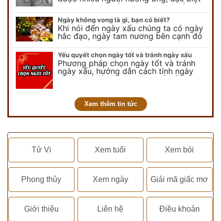
là các bạn trẻ bởi họ sẽ nghĩ ra đủ trò
vui chơi, tinh nghịch, hài…
Ngày không vong là gì, bạn có biết?
Khi nói đến ngày xấu chúng ta có ngày
hắc đạo, ngày tam nương bên cạnh đó
còn có ngày không vong. Tuy nhiên khi
nói đến ngày không vong…
Yếu quyết chọn ngày tốt và tránh ngày xấu
Phương pháp chọn ngày tốt và tránh
ngày xấu, hướng dẫn cách tính ngày
tốt, ngày xấu trong tháng để tiến hành
kết hôn, động thổ, nhập trạch, khai
trương,...
Xem thêm tin tức
Tử Vi
Xem tuổi
Xem bói
Phong thủy
Xem ngày
Giải mã giấc mơ
Giới thiệu
Liên hệ
Điều khoản