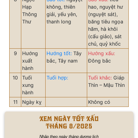
Hạp
không, thiên
hao, nguyệt hư
Thông
giải, yếu yên,
(nguyệt sát),
Thư
thanh long
băng tiêu ngọa
hãm, hà khôi
(cấu giảo), sát
chủ, quỷ khốc
9
Hướng
Hướng tốt:
Tây
Hướng xấu:
xuất
bắc, Tây nam
Đông bắc
hành
10
Tuổi
Tuổi hợp:
Tuổi khắc:
Giáp
xung
Thìn – Mậu Thìn
hành
11
Ngày kỵ
Không có
Xem ngày tốt xấu
tháng 8/2025
Nhập theo ngày tháng dương lịch