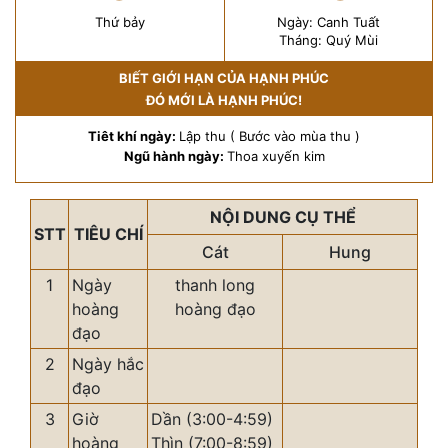
Thứ bảy
Ngày: Canh Tuất
Tháng: Quý Mùi
BIẾT GIỚI HẠN CỦA HẠNH PHÚC
ĐÓ MỚI LÀ HẠNH PHÚC!
Tiêt khí ngày:
Lập thu ( Bước vào mùa thu )
Ngũ hành ngày:
Thoa xuyến kim
NỘI DUNG CỤ THỂ
STT
TIÊU CHÍ
Cát
Hung
1
Ngày
thanh long
hoàng
hoàng đạo
đạo
2
Ngày hắc
đạo
3
Giờ
Dần (3:00-4:59)
hoàng
Thìn (7:00-8:59)