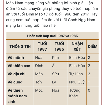
Mão Nam mạng cùng với những lời bình giải luận
điểm từ các chuyên gia phong thủy về tuổi hợp làm
ăn với tuổi Đinh Mão từ độ tuổi 1960 đến 2017. Hãy
cùng xem tuổi hợp làm ăn với tuổi Canh Ngọ Nam
mạng là những tuổi nào nhé.
Phân tích hợp tuổi 1987 và 1985
TUỔI
TUỔI
NHẬN
THÔNG TIN
ĐIỂM
1987
1985
XÉT
Về mệnh
Hỏa
Kim
Bình Hòa
2
Về thiên can
Đinh
Ất
Bình Hòa
2
Về địa chi
Mão
Sửu
Tự Hình
2
Về cung
Tốn
Ly
Ngũ Quỷ
1
Về thiên
Mộc
Hỏa
Tương
0
mệnh năm
Khắc
sinh