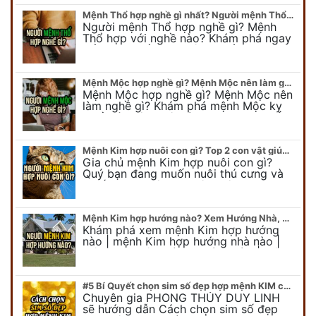
Mệnh Thổ hợp nghề gì nhất? Người mệnh Thổ kỵ nghề gì?
Người mệnh Thổ hợp nghề gì? Mệnh
Thổ hợp với nghề nào? Khám phá ngay
để chọn nghề hợp mệnh Thổ. Cũng như
biết được mệnh Thổ kỵ nghề gì?
Mệnh Mộc hợp nghề gì? Mệnh Mộc nên làm gì? Mệnh Mộc kỵ nghề nào?
Mệnh Mộc hợp nghề gì? Mệnh Mộc nên
làm nghề gì? Khám phá mệnh Mộc kỵ
nghề gì không nên làm. Xem ngay để
biết chính xác người mệnh Mộc…
Mệnh Kim hợp nuôi con gì? Top 2 con vật giúp gia chủ Phát tài phát lộc
Gia chủ mệnh Kim hợp nuôi con gì?
Quý bạn đang muốn nuôi thú cưng và
muốn chọn một con vật nuôi hợp
phong thủy. Chuyên gia phong thủy
Duy…
Mệnh Kim hợp hướng nào? Xem Hướng Nhà, Phòng ngủ, Làm việc hợp mệnh Kim
Khám phá xem mệnh Kim hợp hướng
nào | mệnh Kim hợp hướng nhà nào |
mệnh Kim kê giường hướng nào | mệnh
Kim làm việc hướng nào.... Tất…
#5 Bí Quyết chọn sim số đẹp hợp mệnh KIM chuẩn xác nhất
Chuyên gia PHONG THỦY DUY LINH
sẽ hướng dẫn Cách chọn sim số đẹp