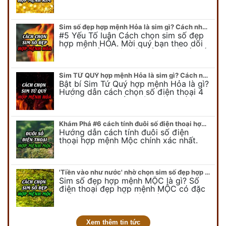
hợp mệnh KIM. Mời quý bạn theo dõi
để có cái nhìn tổng quát về số…
Sim số đẹp hợp mệnh Hỏa là sim gì? Cách nhận biết sim đẹp hợp mệnh Hỏa
#5 Yếu Tố luận Cách chọn sim số đẹp
hợp mệnh HỎA. Mời quý bạn theo dõi
bài viết để có cái nhìn tổng quát về số
điện thoại đẹp…
Sim TỨ QUÝ hợp mệnh Hỏa là sim gì? Cách nhận biết sim tứ quý hợp mệnh Hỏa
Bật bí Sim Tứ Quý hợp mệnh Hỏa là gì?
Hướng dẫn cách chọn số điện thoại 4
quý hợp mệnh Hỏa chính xác nhất.
Cùng chuyên gia tại phongthuyso.vn…
Khám Phá #6 cách tính đuôi số điện thoại hợp mệnh Mộc
Hướng dẫn cách tính đuôi số điện
thoại hợp mệnh Mộc chính xác nhất.
Cách chọn đuôi sim điện thoại hợp
mệnh Mộc với #6 cách luận giải. Cùng
chuyên…
'Tiền vào như nước' nhờ chọn sim số đẹp hợp mệnh MỘC
Sim số đẹp hợp mệnh MỘC là gì? Số
điện thoại đẹp hợp mệnh MỘC có đặc
điểm ra sao? Dưới góc nhìn chuyên gia
PHONG THỦY DUY LINH, mới…
Xem thêm tin tức