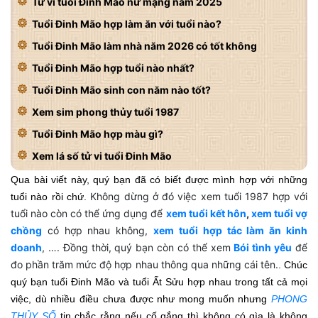
Tử vi tuổi Đinh Mão nữ mạng năm 2025
Tuổi Đinh Mão hợp làm ăn với tuổi nào?
Tuổi Đinh Mão làm nhà năm 2026 có tốt không
Tuổi Đinh Mão hợp tuổi nào nhất?
Tuổi Đinh Mão sinh con năm nào tốt?
Xem sim phong thủy tuổi 1987
Tuổi Đinh Mão hợp màu gì?
Xem lá số tử vi tuổi Đinh Mão
Qua bài viết này, quý bạn đã có biết được mình hợp với những
Không dừng ở đó việc xem tuổi 1987 hợp với
tuổi nào rồi chứ.
tuổi nào còn có thể ứng dụng để
xem tuổi kết hôn
,
xem tuổi vợ
chồng
có hợp nhau không,
xem tuổi hợp tác làm ăn kinh
doanh
, …. Đồng thời, quý bạn còn có thể xem
Bói tình yêu
để
đo phần trăm mức độ hợp nhau thông qua những cái tên.
. Chúc
quý bạn tuổi Đinh Mão và tuổi Ất Sửu hợp nhau trong tất cả mọi
việc, dù nhiều điều chưa được như mong muốn nhưng
PHONG
THỦY SỐ
tin chắc rằng nếu cố gắng thì không có gìa là không