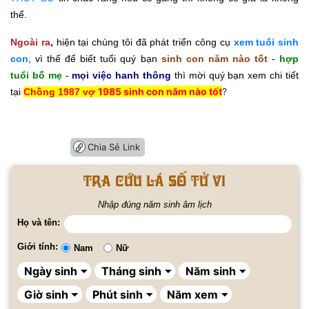
thể.
Ngoài ra
,
hiện tại chúng tôi đã phát triển công cụ
xem tuổi sinh
con
, vì thế để biết tuổi quý bạn
sinh con năm nào tốt
-
hợp
tuổi bố mẹ
-
mọi việc hanh thông
thì mời quý bạn xem chi tiết
1985 sinh con năm nào tốt
?
tại
Chồng 1987 vợ
Chia Sẻ Link
Tra cứu lá số tử vi
Nhập đúng năm sinh âm lịch
Họ và tên:
Giới tính:
Nam
Nữ