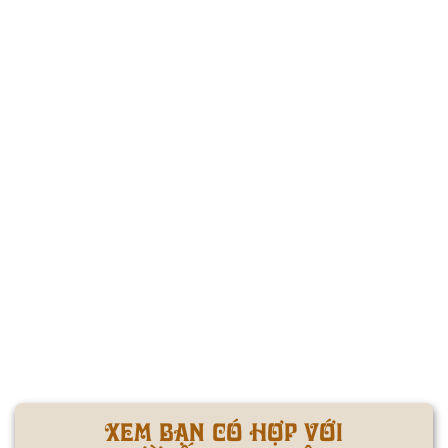
XEM BẠN CÓ HỢP VỚI