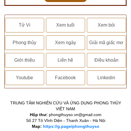
Tử Vi
Xem tuổi
Xem bói
Phong thủy
Xem ngày
Giải mã giấc mơ
Giới thiệu
Liên hệ
Điều khoản
Youtube
Facebook
Linkedin
TRUNG TÂM NGHIÊN CỨU VÀ ỨNG DỤNG PHONG THỦY
VIỆT NAM
Hộp thư:
phongthuyso.vn@gmail.com
Số 27 Tô Vĩnh Diện - Thanh Xuân - Hà Nội
Map:
https://g.page/phongthuyso