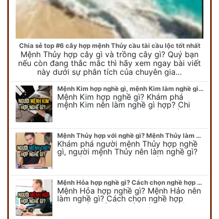
Chia sẻ top #6 cây hợp mệnh Thủy cầu tài cầu lộc tốt nhất
Mệnh Thủy hợp cây gì và trồng cây gì? Quý bạn
nếu còn đang thắc mắc thì hãy xem ngay bài viết
này dưới sự phân tích của chuyên gia…
Mệnh Kim hợp nghề gì, mệnh Kim làm nghề gì để #Phát Tài Lộc
Mệnh Kim hợp nghề gì? Khám phá
mệnh Kim nên làm nghề gì hợp? Chi
tiết người mang kim hợp với nghề gì sẽ
được bật bí trong bài viết…
Mệnh Thủy hợp với nghề gì? Mệnh Thủy làm nghề gì để #Ăn nên làm ra
Khám phá người mệnh Thủy hợp nghề
gì, người mệnh Thủy nên làm nghề gì?
Chi tiết nghề hợp mệnh Thủy sẽ được
chuyên gia Phong Thủy Duy Linh bật…
Mệnh Hỏa hợp nghề gì? Cách chọn nghề hợp mệnh Hỏa hút nhiều tài lộc
Mệnh Hỏa hợp nghề gì? Mệnh Hảo nên
làm nghề gì? Cách chọn nghề hợp
mệnh Hỏa để hút nhiều tài lộc. Giúp
quý vị mệnh Hỏa chọn nghề hợp…