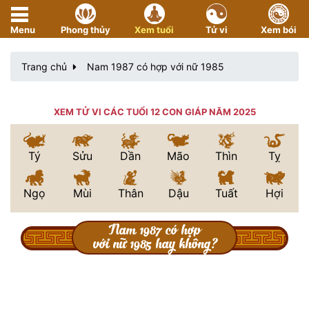
Menu
Phong thủy
Xem tuổi
Tử vi
Xem bói
Trang chủ
Nam 1987 có hợp với nữ 1985
XEM TỬ VI CÁC TUỔI 12 CON GIÁP NĂM 2025
Tý
Sửu
Dần
Mão
Thìn
Tỵ
Ngọ
Mùi
Thân
Dậu
Tuất
Hợi
Nam 1987 có hợp
với nữ 1985 hay không?