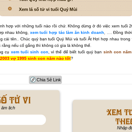
Xem lá số tử vi tuổi Quý Mùi
ình hợp với những tuổi nào rồi chứ.
Không dừng ở đó việc xem tuổi 2
ợp nhau không,
xem tuổi hợp tác làm ăn kinh doanh
, …. Đồng thờ
 cái tên.
. Chúc quý bạn tuổi Quý Mùi và tuổi Ất Hợi hợp nhau trong 
c rằng nếu cố gắng thì không có gìa là không thể.
ông cụ
xem tuổi sinh con
, vì thế để biết tuổi quý bạn
sinh con năm
2003 vợ
1995 sinh con năm nào tốt
?
Chia Sẻ Link
ố tử vi
 âm lịch
Xem t
the
Nhập đú