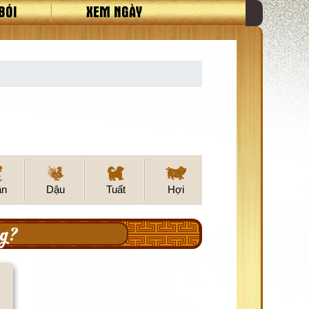
BÓI
XEM NGÀY
ân
Dậu
Tuất
Hợi
ng?