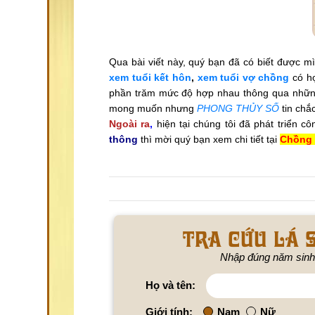
Qua bài viết này, quý bạn đã có biết được m
xem tuổi kết hôn
,
xem tuổi vợ chồng
có h
phần trăm mức độ hợp nhau thông qua những
mong muốn nhưng
PHONG THỦY SỐ
tin chắ
Ngoài ra
,
hiện tại chúng tôi đã phát triển c
thông
thì mời quý bạn xem chi tiết tại
Chồng 
Tra cứu lá s
Nhập đúng năm sinh
Họ và tên:
Giới tính:
Nam
Nữ