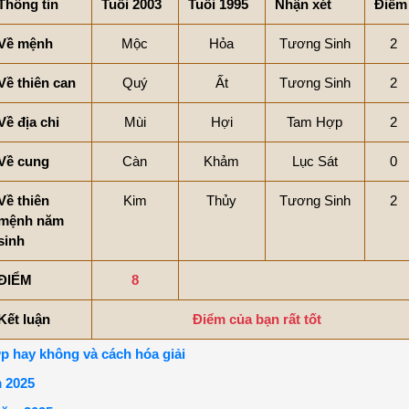
Thông tin
Tuổi 2003
Tuổi 1995
Nhận xét
Điểm
Về mệnh
Mộc
Hỏa
Tương Sinh
2
Về thiên can
Quý
Ất
Tương Sinh
2
Về địa chi
Mùi
Hợi
Tam Hợp
2
Về cung
Càn
Khảm
Lục Sát
0
Về thiên
Kim
Thủy
Tương Sinh
2
mệnh năm
sinh
ĐIỂM
8
Kết luận
Điểm của bạn rất tốt
p hay không và cách hóa giải
m 2025