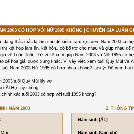
AM 2003 CÓ HỢP VỚI NỮ 1995 KHÔNG | CHUYÊN GIA LUẬN GI
ạn đăng thắc mắc là làm sao để kiểm tra được xem Nam 2003 có hợp
thì kết hợp làm ăn, kết hôn.. có bổ trợ cho nhau và giúp nhau để m
n gia về Luận Tuổi - Tử vi sẽ xem giúp Nam 2003 và Nữ 1995 có h
ao để hóa giải được xung khắc. Vì vậy việc xem tuổi Quý Mùi và Ấ
em tuổi Nam 2003 Nữ 1995 có hợp nhau không? Lưu ý: Để xem hai
2003 tuổi Quý Mùi lấy vợ
ổi Ất Hợi lấy chồng
 chính xác tuổi 2003 có hợp với tuổi 1995 không?
INH NĂM 2003
2. THÔNG TI
3
Năm sinh (ÂL)
 Mùi
Năm sinh (Can chi)