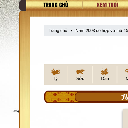
TRANG CHỦ
XEM TUỔI
Trang chủ
Nam 2003 có hợp với nữ 1
Tý
Sửu
Dần
Na