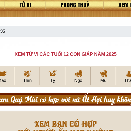
TỬ VI
PHONG THUỶ
XEM 
995
XEM TỬ VI CÁC TUỔI 12 CON GIÁP NĂM 2025
Mão
Thìn
Tỵ
Ngọ
Mùi
Th
m Quý Mùi có hợp với nữ Ất Hợi hay khô
XEM BẠN CÓ HỢP