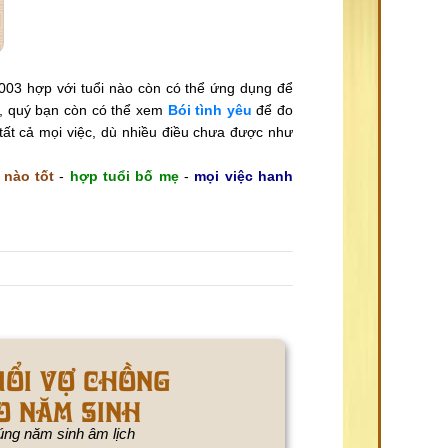
003 hợp với tuổi nào còn có thể ứng dụng để
i, quý bạn còn có thể xem
Bói tình yêu
để đo
tất cả mọi việc, dù nhiều điều chưa được như
 nào tốt
-
hợp tuổi bố mẹ
-
mọi việc hanh
uổi vợ chồng
o năm sinh
ng năm sinh âm lịch