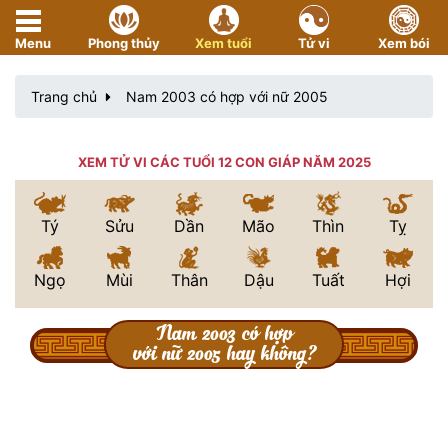
Menu
Phong thủy
Xem tuổi
Tử vi
Xem bói
Trang chủ
Nam 2003 có hợp với nữ 2005
XEM TỬ VI CÁC TUỔI 12 CON GIÁP NĂM 2025
Tý
Sửu
Dần
Mão
Thìn
Tỵ
Ngọ
Mùi
Thân
Dậu
Tuất
Hợi
Nam 2003 có hợp
với nữ 2005 hay không?