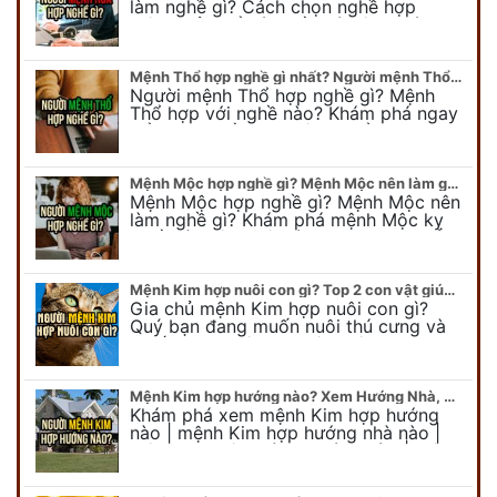
làm nghề gì? Cách chọn nghề hợp
mệnh Hỏa để hút nhiều tài lộc. Giúp
quý vị mệnh Hỏa chọn nghề hợp…
Mệnh Thổ hợp nghề gì nhất? Người mệnh Thổ kỵ nghề gì?
Người mệnh Thổ hợp nghề gì? Mệnh
Thổ hợp với nghề nào? Khám phá ngay
để chọn nghề hợp mệnh Thổ. Cũng như
biết được mệnh Thổ kỵ nghề gì?
Mệnh Mộc hợp nghề gì? Mệnh Mộc nên làm gì? Mệnh Mộc kỵ nghề nào?
Mệnh Mộc hợp nghề gì? Mệnh Mộc nên
làm nghề gì? Khám phá mệnh Mộc kỵ
nghề gì không nên làm. Xem ngay để
biết chính xác người mệnh Mộc…
Mệnh Kim hợp nuôi con gì? Top 2 con vật giúp gia chủ Phát tài phát lộc
Gia chủ mệnh Kim hợp nuôi con gì?
Quý bạn đang muốn nuôi thú cưng và
muốn chọn một con vật nuôi hợp
phong thủy. Chuyên gia phong thủy
Duy…
Mệnh Kim hợp hướng nào? Xem Hướng Nhà, Phòng ngủ, Làm việc hợp mệnh Kim
Khám phá xem mệnh Kim hợp hướng
nào | mệnh Kim hợp hướng nhà nào |
mệnh Kim kê giường hướng nào | mệnh
Kim làm việc hướng nào.... Tất…