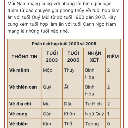
Mùi Nam mạng cùng với những lời bình giải luận
điểm từ các chuyên gia phong thủy về tuổi hợp làm
ăn với tuổi Quý Mùi từ độ tuổi 1960 đến 2017. Hãy
cùng xem tuổi hợp làm ăn với tuổi Canh Ngọ Nam
mạng là những tuổi nào nhé.
Phân tích hợp tuổi 2003 và 2005
TUỔI
TUỔI
NHẬN
THÔNG TIN
ĐIỂM
2003
2005
XÉT
Về mệnh
Mộc
Thủy
Bình
2
Hòa
Về thiên can
Quý
Ất
Bình
2
Hòa
Về địa chi
Mùi
Dậu
Tự Hình
2
Về cung
Càn
Khôn
Ngũ Quỷ
1
Về thiên
Kim
Thổ
Tương
0