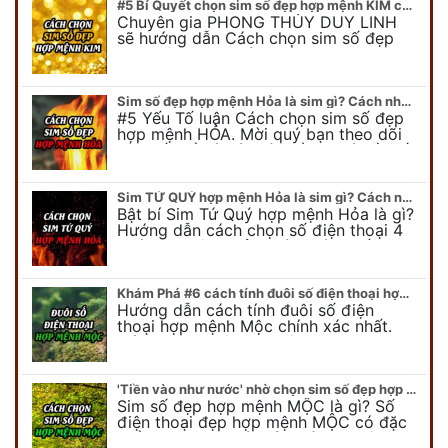
#5 Bí Quyết chọn sim số đẹp hợp mệnh KIM chuẩn xác nhất
Chuyên gia PHONG THỦY DUY LINH
sẽ hướng dẫn Cách chọn sim số đẹp
hợp mệnh KIM. Mời quý bạn theo dõi
để có cái nhìn tổng quát về số…
Sim số đẹp hợp mệnh Hỏa là sim gì? Cách nhận biết sim đẹp hợp mệnh Hỏa
#5 Yếu Tố luận Cách chọn sim số đẹp
hợp mệnh HỎA. Mời quý bạn theo dõi
bài viết để có cái nhìn tổng quát về số
điện thoại đẹp…
Sim TỨ QUÝ hợp mệnh Hỏa là sim gì? Cách nhận biết sim tứ quý hợp mệnh Hỏa
Bật bí Sim Tứ Quý hợp mệnh Hỏa là gì?
Hướng dẫn cách chọn số điện thoại 4
quý hợp mệnh Hỏa chính xác nhất.
Cùng chuyên gia tại phongthuyso.vn…
Khám Phá #6 cách tính đuôi số điện thoại hợp mệnh Mộc
Hướng dẫn cách tính đuôi số điện
thoại hợp mệnh Mộc chính xác nhất.
Cách chọn đuôi sim điện thoại hợp
mệnh Mộc với #6 cách luận giải. Cùng
chuyên…
'Tiền vào như nước' nhờ chọn sim số đẹp hợp mệnh MỘC
Sim số đẹp hợp mệnh MỘC là gì? Số
điện thoại đẹp hợp mệnh MỘC có đặc
điểm ra sao? Dưới góc nhìn chuyên gia