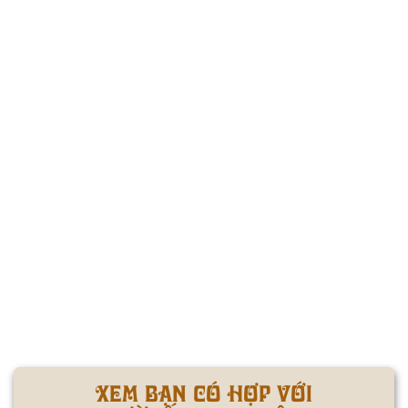
XEM BẠN CÓ HỢP VỚI