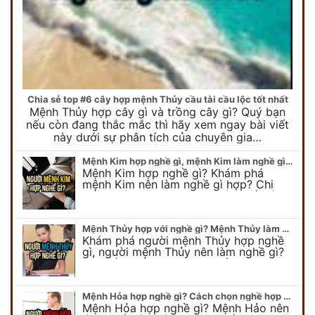
Chia sẻ top #6 cây hợp mệnh Thủy cầu tài cầu lộc tốt nhất
Mệnh Thủy hợp cây gì và trồng cây gì? Quý bạn
nếu còn đang thắc mắc thì hãy xem ngay bài viết
này dưới sự phân tích của chuyên gia…
Mệnh Kim hợp nghề gì, mệnh Kim làm nghề gì để #Phát Tài Lộc
Mệnh Kim hợp nghề gì? Khám phá
mệnh Kim nên làm nghề gì hợp? Chi
tiết người mang kim hợp với nghề gì sẽ
được bật bí trong bài viết…
Mệnh Thủy hợp với nghề gì? Mệnh Thủy làm nghề gì để #Ăn nên làm ra
Khám phá người mệnh Thủy hợp nghề
gì, người mệnh Thủy nên làm nghề gì?
Chi tiết nghề hợp mệnh Thủy sẽ được
chuyên gia Phong Thủy Duy Linh bật…
Mệnh Hỏa hợp nghề gì? Cách chọn nghề hợp mệnh Hỏa hút nhiều tài lộc
Mệnh Hỏa hợp nghề gì? Mệnh Hảo nên