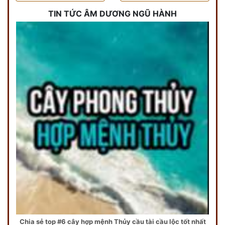
TIN TỨC ÂM DƯƠNG NGŨ HÀNH
Chia sẻ top #6 cây hợp mệnh Thủy cầu tài cầu lộc tốt nhất