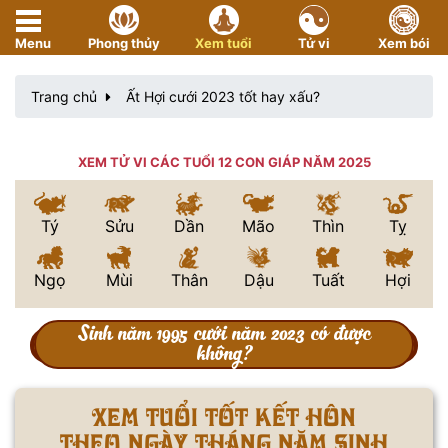
Menu
Phong thủy
Xem tuổi
Tử vi
Xem bói
Trang chủ
Ất Hợi cưới 2023 tốt hay xấu?
XEM TỬ VI CÁC TUỔI 12 CON GIÁP NĂM 2025
Tý
Sửu
Dần
Mão
Thìn
Tỵ
Ngọ
Mùi
Thân
Dậu
Tuất
Hợi
Sinh năm 1995 cưới năm 2023 có được
không?
XEM TUỔI TỐT KẾT HÔN
THEO NGÀY THÁNG NĂM SINH