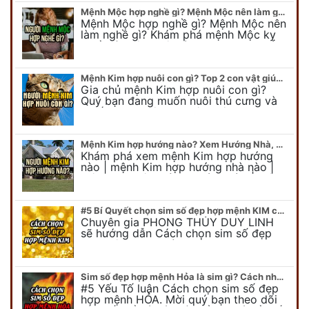
Mệnh Mộc hợp nghề gì? Mệnh Mộc nên làm gì? Mệnh Mộc kỵ nghề nào?
Mệnh Mộc hợp nghề gì? Mệnh Mộc nên
làm nghề gì? Khám phá mệnh Mộc kỵ
nghề gì không nên làm. Xem ngay để
biết chính xác người mệnh Mộc…
Mệnh Kim hợp nuôi con gì? Top 2 con vật giúp gia chủ Phát tài phát lộc
Gia chủ mệnh Kim hợp nuôi con gì?
Quý bạn đang muốn nuôi thú cưng và
muốn chọn một con vật nuôi hợp
phong thủy. Chuyên gia phong thủy
Duy…
Mệnh Kim hợp hướng nào? Xem Hướng Nhà, Phòng ngủ, Làm việc hợp mệnh Kim
Khám phá xem mệnh Kim hợp hướng
nào | mệnh Kim hợp hướng nhà nào |
mệnh Kim kê giường hướng nào | mệnh
Kim làm việc hướng nào.... Tất…
#5 Bí Quyết chọn sim số đẹp hợp mệnh KIM chuẩn xác nhất
Chuyên gia PHONG THỦY DUY LINH
sẽ hướng dẫn Cách chọn sim số đẹp
hợp mệnh KIM. Mời quý bạn theo dõi
để có cái nhìn tổng quát về số…
Sim số đẹp hợp mệnh Hỏa là sim gì? Cách nhận biết sim đẹp hợp mệnh Hỏa
#5 Yếu Tố luận Cách chọn sim số đẹp
hợp mệnh HỎA. Mời quý bạn theo dõi