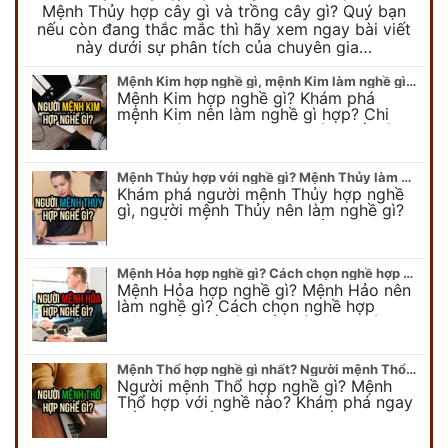
Mệnh Thủy hợp cây gì và trồng cây gì? Quý bạn
nếu còn đang thắc mắc thì hãy xem ngay bài viết
này dưới sự phân tích của chuyên gia…
Mệnh Kim hợp nghề gì, mệnh Kim làm nghề gì để #Phát Tài Lộc
Mệnh Kim hợp nghề gì? Khám phá
mệnh Kim nên làm nghề gì hợp? Chi
tiết người mang kim hợp với nghề gì sẽ
được bật bí trong bài viết…
Mệnh Thủy hợp với nghề gì? Mệnh Thủy làm nghề gì để #Ăn nên làm ra
Khám phá người mệnh Thủy hợp nghề
gì, người mệnh Thủy nên làm nghề gì?
Chi tiết nghề hợp mệnh Thủy sẽ được
chuyên gia Phong Thủy Duy Linh bật…
Mệnh Hỏa hợp nghề gì? Cách chọn nghề hợp mệnh Hỏa hút nhiều tài lộc
Mệnh Hỏa hợp nghề gì? Mệnh Hảo nên
làm nghề gì? Cách chọn nghề hợp
mệnh Hỏa để hút nhiều tài lộc. Giúp
quý vị mệnh Hỏa chọn nghề hợp…
Mệnh Thổ hợp nghề gì nhất? Người mệnh Thổ kỵ nghề gì?
Người mệnh Thổ hợp nghề gì? Mệnh
Thổ hợp với nghề nào? Khám phá ngay
để chọn nghề hợp mệnh Thổ. Cũng như
biết được mệnh Thổ kỵ nghề gì?