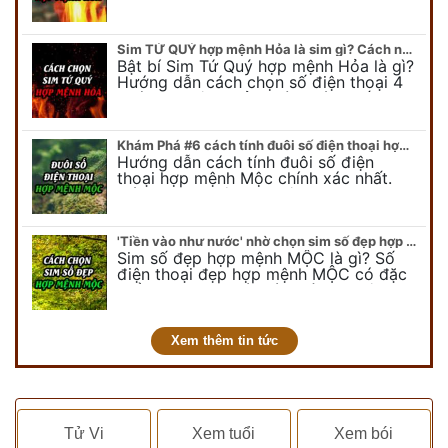
bài viết để có cái nhìn tổng quát về số
điện thoại đẹp…
Sim TỨ QUÝ hợp mệnh Hỏa là sim gì? Cách nhận biết sim tứ quý hợp mệnh Hỏa
Bật bí Sim Tứ Quý hợp mệnh Hỏa là gì?
Hướng dẫn cách chọn số điện thoại 4
quý hợp mệnh Hỏa chính xác nhất.
Cùng chuyên gia tại phongthuyso.vn…
Khám Phá #6 cách tính đuôi số điện thoại hợp mệnh Mộc
Hướng dẫn cách tính đuôi số điện
thoại hợp mệnh Mộc chính xác nhất.
Cách chọn đuôi sim điện thoại hợp
mệnh Mộc với #6 cách luận giải. Cùng
chuyên…
'Tiền vào như nước' nhờ chọn sim số đẹp hợp mệnh MỘC
Sim số đẹp hợp mệnh MỘC là gì? Số
điện thoại đẹp hợp mệnh MỘC có đặc
điểm ra sao? Dưới góc nhìn chuyên gia
PHONG THỦY DUY LINH, mới…
Xem thêm tin tức
Tử Vi
Xem tuổi
Xem bói