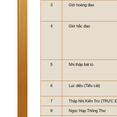
3
Giờ hoàng đạo
4
Giờ hắc đạo
5
Nhị thập bát tú
6
Lục diệu (Tiểu cát)
7
Thập Nhị Kiến Trừ (TRỰC 
8
Ngọc Hạp Thông Thư