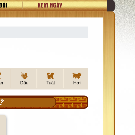
BÓI
XEM NGÀY
ân
Dậu
Tuất
Hợi
?