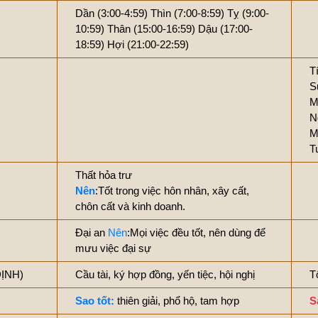
Dần (3:00-4:59)
Thìn (7:00-8:59)
Tỵ (9:00-
10:59)
Thân (15:00-16:59)
Dậu (17:00-
18:59)
Hợi (21:00-22:59)
T
S
M
N
M
T
Thất hỏa trư
Nên
:Tốt trong việc hôn nhân, xây cất,
chôn cất và kinh doanh.
Đại an
Nên
:Mọi việc đều tốt, nên dùng để
mưu việc đại sự
ĐỊNH)
Cầu tài, ký hợp đồng, yến tiệc, hội nghị
T
Sao tốt:
thiên giải, phổ hộ, tam hợp
S