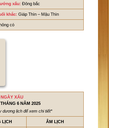
ướng xấu:
Đông bắc
uổi khắc:
Giáp Thìn – Mậu Thìn
hông có
NGÀY XẤU
THÁNG 6 NĂM 2025
 dương lịch để xem chi tiết*
 LỊCH
ÂM LỊCH