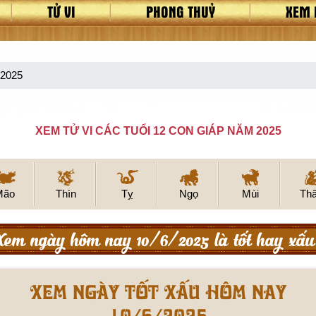
TỬ VI
PHONG THUỶ
XEM 
/2025
XEM TỬ VI CÁC TUỔI 12 CON GIÁP NĂM 2025
Mão
Thìn
Tỵ
Ngọ
Mùi
Th
Xem ngày hôm nay 10/6/2025 là tốt hay xấu
Xem ngày tốt xấu hôm nay
10/6/2025