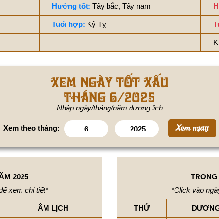
Hướng tốt:
Tây bắc, Tây nam
H
Tuổi hợp:
Kỷ Tỵ
T
K
Xem ngày tốt xấu
tháng 6/2025
Nhập ngày/tháng/năm dương lịch
Xem theo tháng:
ĂM 2025
TRONG 
để xem chi tiết*
*Click vào ngày
ÂM LỊCH
THỨ
DƯƠNG