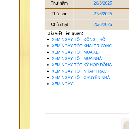
Thứ năm
26/6/2025
Thứ sáu
27/6/2025
Chủ nhật
29/6/2025
Bài viết liên quan:
XEM NGÀY TỐT ĐỘNG THỔ
XEM NGÀY TỐT KHAI TRƯƠNG
XEM NGÀY TỐT MUA XE
XEM NGÀY TỐT MUA NHÀ
XEM NGÀY TỐT KÝ HỢP ĐỒNG
XEM NGÀY TỐT NHẬP TRẠCH
XEM NGÀY TỐT CHUYỂN NHÀ
XEM NGÀY