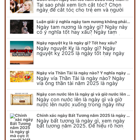
Tại sao phải xem lịch cắt tóc? Chọn
ngày để cắt tóc cho trẻ em và người
lớn cần lưu ý điều gì để gặp nhiều may
mắn ? Khi…
Luận giải ý nghĩa ngày tam nương không phải ai cũng biết
Ngày tam nương là ngày gì? Ngày này
có ý nghĩa tốt hay xấu? Ngày tam
nương sát có nguồn gốc như thế nào?
Cần kiêng kỵ điều gì khi…
Ngày nguyệt kỵ là ngày gì? Tốt hay xấu?
Ngày nguyệt Kỵ là ngày gì? Ngày
nguyệt kỵ 2025 là ngày tốt hay ngày
xấu, xem ngay để biết chi tiết ý nghĩa
ngày nguyệt kỵ cũng như nguồn…
Ngày vía Thần Tài là ngày nào? Ý nghĩa ngày vía Thần Tài năm 2025
Ngày vía Thần Tài là ngày nào? Ngày
vía ông thần tài năm 2025 là ngày
mùng 10 âm lịch hàng tháng. Tại sao
trong ngày này, tất cả mọi…
Ngày con nước lên là ngày gì và giờ nước lên nước xuống trong ngày?
Ngày con nước lên là ngày gì và giờ
nước lên nước xuống trong ngày như
thế nào? Có điều gì cần chú ý về ngày
con nước lên? Đừng…
Chính xác ngày Bất Tương năm 2025 là ngày gì mà cực ít người biết
Ngày bất tương là ngày gì, xem ngày
bất tương năm 2025. Để hiểu rõ hơn
về ngày bất tương, ngày bất tương là
ngày gì mời quý bạn tham…