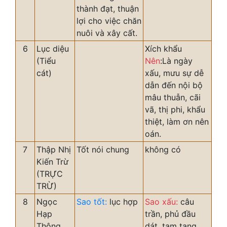
thành đạt, thuận
lợi cho việc chăn
nuôi và xây cất.
6
Lục diệu
Xích khẩu
(Tiểu
Nên
:Là ngày
cát)
xấu, mưu sự dễ
dẫn đến nội bộ
mâu thuẫn, cãi
vã, thị phi, khẩu
thiệt, làm ơn nên
oán.
7
Thập Nhị
Tốt nói chung
không có
Kiến Trừ
(TRỰC
TRỪ)
8
Ngọc
Sao tốt:
lục hợp
Sao xấu:
câu
Hạp
trần, phủ đầu
Thông
dát, tam tang