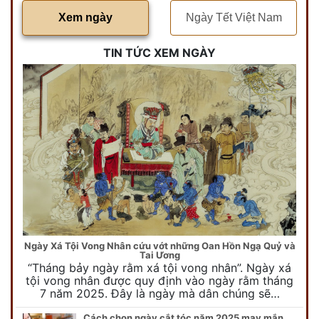
Xem ngày
Ngày Tết Việt Nam
TIN TỨC XEM NGÀY
Ngày Xá Tội Vong Nhân cứu vớt những Oan Hồn Ngạ Quỷ và
Tai Ương
“Tháng bảy ngày rằm xá tội vong nhân”. Ngày xá
tội vong nhân được quy định vào ngày rằm tháng
7 năm 2025. Đây là ngày mà dân chúng sẽ…
Cách chọn ngày cắt tóc năm 2025 may mắn cho cả trẻ em và người lớn