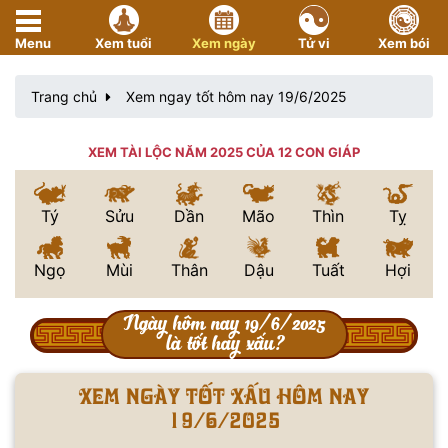
Menu
Xem tuổi
Xem ngày
Tử vi
Xem bói
Trang chủ
Xem ngay tốt hôm nay 19/6/2025
XEM TÀI LỘC NĂM 2025 CỦA 12 CON GIÁP
Tý
Sửu
Dần
Mão
Thìn
Tỵ
Ngọ
Mùi
Thân
Dậu
Tuất
Hợi
Ngày hôm nay 19/6/2025
là tốt hay xấu?
Xem ngày tốt xấu hôm nay
19/6/2025