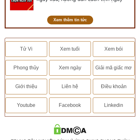
tốt, ngày xấu trong tháng để tiến hành
kết hôn, động thổ, nhập trạch, khai
trương,...
Xem thêm tin tức
Tử Vi
Xem tuổi
Xem bói
Phong thủy
Xem ngày
Giải mã giấc mơ
Giới thiệu
Liên hệ
Điều khoản
Youtube
Facebook
Linkedin