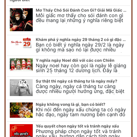
Mơ Thấy Chó Sói Đánh Con Gì? Giải Mã Giấc Mơ Bí Ẩn
Mỗi giấc mơ thấy cho sói đánh con gì
đều mang lại những ý nghĩa riêng biệt
và có thể phản ánh tâm trạng, suy nghĩ
của chúng ta.
Khám phá ý nghĩa ngày 29 tháng 2 có gì đặc biệt?
Bạn có biết ý nghĩa ngày 29/2 là ngày
gì không mà sao nó lại được nhiều
người chú ý đến vậy. Tất cả mọi người
đều cho rằng đây…
Ý nghĩa ngày Noel đối với các con Chiên
Ngày noel hay còn gọi là ngày lễ giáng
sinh 25 tháng 12 dương lịch. Đây là
ngày lễ của bên thiên chúa giáo, ngày
lễ thiên chúa giáng sinh,…
Sự thật thì ngày cá tháng tư là ngày mấy?
Càng ngày, ngày cá tháng tư càng
được nhiều người hưởng ứng, đặc biệt
là các bạn trẻ bởi họ sẽ nghĩ ra đủ trò
vui chơi, tinh nghịch, hài…
Ngày không vong là gì, bạn có biết?
Khi nói đến ngày xấu chúng ta có ngày
hắc đạo, ngày tam nương bên cạnh đó
còn có ngày không vong. Tuy nhiên khi
nói đến ngày không vong…
Yếu quyết chọn ngày tốt và tránh ngày xấu
Phương pháp chọn ngày tốt và tránh
ngày xấu, hướng dẫn cách tính ngày