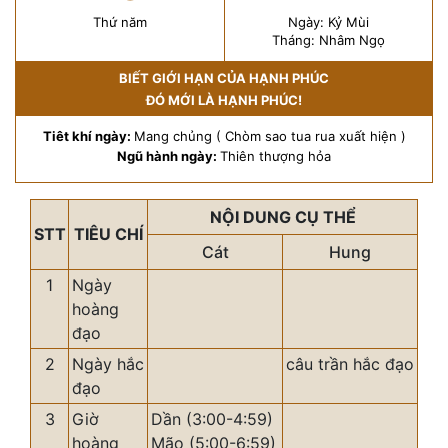
Thứ năm
Ngày: Kỷ Mùi
Tháng: Nhâm Ngọ
BIẾT GIỚI HẠN CỦA HẠNH PHÚC
ĐÓ MỚI LÀ HẠNH PHÚC!
Tiêt khí ngày:
Mang chủng ( Chòm sao tua rua xuất hiện )
Ngũ hành ngày:
Thiên thượng hỏa
NỘI DUNG CỤ THỂ
STT
TIÊU CHÍ
Cát
Hung
1
Ngày
hoàng
đạo
2
Ngày hắc
câu trần hắc đạo
đạo
3
Giờ
Dần (3:00-4:59)
hoàng
Mão (5:00-6:59)