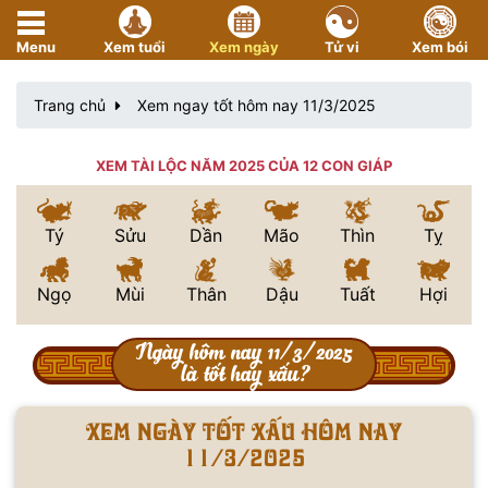
Menu
Xem tuổi
Xem ngày
Tử vi
Xem bói
Trang chủ
Xem ngay tốt hôm nay 11/3/2025
XEM TÀI LỘC NĂM 2025 CỦA 12 CON GIÁP
Tý
Sửu
Dần
Mão
Thìn
Tỵ
Ngọ
Mùi
Thân
Dậu
Tuất
Hợi
Ngày hôm nay 11/3/2025
là tốt hay xấu?
Xem ngày tốt xấu hôm nay
11/3/2025