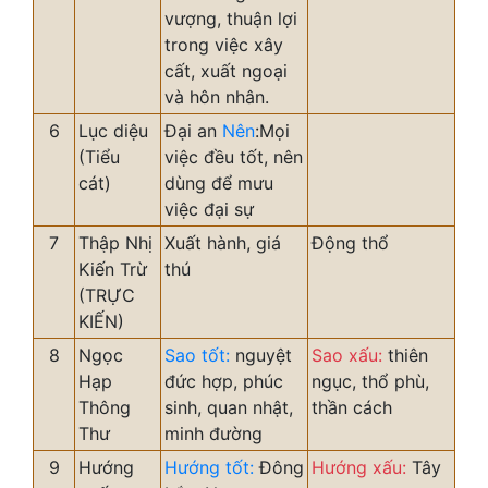
vượng, thuận lợi
trong việc xây
cất, xuất ngoại
và hôn nhân.
6
Lục diệu
Đại an
Nên
:Mọi
(Tiểu
việc đều tốt, nên
cát)
dùng để mưu
việc đại sự
7
Thập Nhị
Xuất hành, giá
Động thổ
Kiến Trừ
thú
(TRỰC
KIẾN)
8
Ngọc
Sao tốt:
nguyệt
Sao xấu:
thiên
Hạp
đức hợp, phúc
ngục, thổ phù,
Thông
sinh, quan nhật,
thần cách
Thư
minh đường
9
Hướng
Hướng tốt:
Đông
Hướng xấu:
Tây