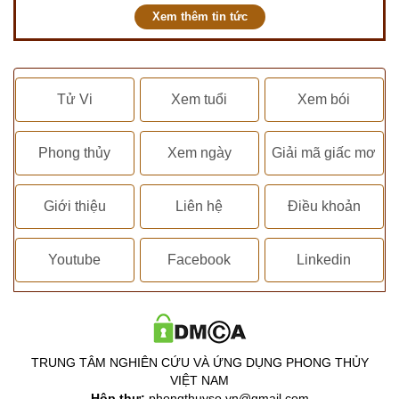
Xem thêm tin tức
Tử Vi
Xem tuổi
Xem bói
Phong thủy
Xem ngày
Giải mã giấc mơ
Giới thiệu
Liên hệ
Điều khoản
Youtube
Facebook
Linkedin
TRUNG TÂM NGHIÊN CỨU VÀ ỨNG DỤNG PHONG THỦY
VIỆT NAM
Hộp thư:
phongthuyso.vn@gmail.com