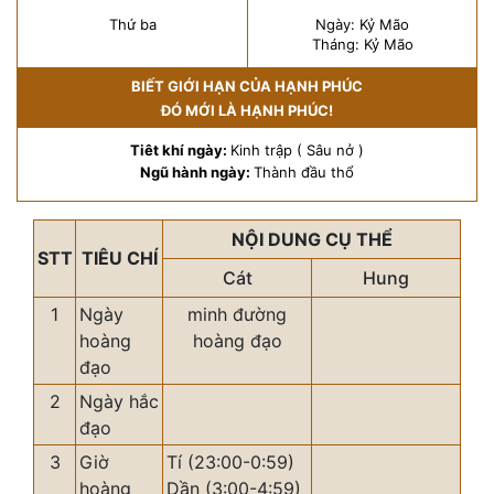
Thứ ba
Ngày: Kỷ Mão
Tháng: Kỷ Mão
BIẾT GIỚI HẠN CỦA HẠNH PHÚC
ĐÓ MỚI LÀ HẠNH PHÚC!
Tiêt khí ngày:
Kinh trập ( Sâu nở )
Ngũ hành ngày:
Thành đầu thổ
NỘI DUNG CỤ THỂ
STT
TIÊU CHÍ
Cát
Hung
1
Ngày
minh đường
hoàng
hoàng đạo
đạo
2
Ngày hắc
đạo
3
Giờ
Tí (23:00-0:59)
hoàng
Dần (3:00-4:59)