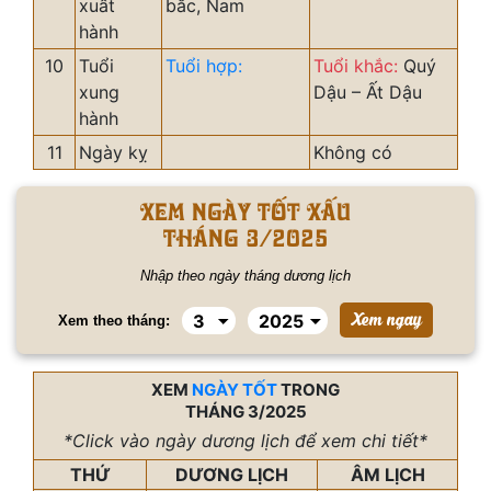
xuất
bắc, Nam
hành
10
Tuổi
Tuổi hợp:
Tuổi khắc:
Quý
xung
Dậu – Ất Dậu
hành
11
Ngày kỵ
Không có
Xem ngày tốt xấu
tháng 3/2025
Nhập theo ngày tháng dương lịch
Xem theo tháng:
XEM
NGÀY TỐT
TRONG
THÁNG 3/2025
*Click vào ngày dương lịch để xem chi tiết*
THỨ
DƯƠNG LỊCH
ÂM LỊCH