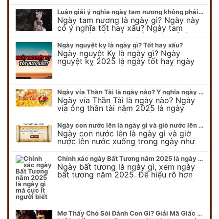
lớn cần lưu ý điều gì để gặp nhiều may
mắn ? Khi…
Luận giải ý nghĩa ngày tam nương không phải ai cũng biết
Ngày tam nương là ngày gì? Ngày này
có ý nghĩa tốt hay xấu? Ngày tam
nương sát có nguồn gốc như thế nào?
Cần kiêng kỵ điều gì khi…
Ngày nguyệt kỵ là ngày gì? Tốt hay xấu?
Ngày nguyệt Kỵ là ngày gì? Ngày
nguyệt kỵ 2025 là ngày tốt hay ngày
xấu, xem ngay để biết chi tiết ý nghĩa
ngày nguyệt kỵ cũng như nguồn…
Ngày vía Thần Tài là ngày nào? Ý nghĩa ngày vía Thần Tài năm 2025
Ngày vía Thần Tài là ngày nào? Ngày
vía ông thần tài năm 2025 là ngày
mùng 10 âm lịch hàng tháng. Tại sao
trong ngày này, tất cả mọi…
Ngày con nước lên là ngày gì và giờ nước lên nước xuống trong ngày?
Ngày con nước lên là ngày gì và giờ
nước lên nước xuống trong ngày như
thế nào? Có điều gì cần chú ý về ngày
con nước lên? Đừng…
Chính xác ngày Bất Tương năm 2025 là ngày gì mà cực ít người biết
Ngày bất tương là ngày gì, xem ngày
bất tương năm 2025. Để hiểu rõ hơn
về ngày bất tương, ngày bất tương là
ngày gì mời quý bạn tham…
Mơ Thấy Chó Sói Đánh Con Gì? Giải Mã Giấc Mơ Bí Ẩn