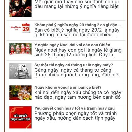
Mỗi giấc mơ thấy cho sói đánh con gì
đều mang lại những ý nghĩa riêng biệt
và có thể phản ánh tâm trạng, suy nghĩ
của chúng ta.
Khám phá ý nghĩa ngày 29 tháng 2 có gì đặc biệt?
Bạn có biết ý nghĩa ngày 29/2 là ngày
gì không mà sao nó lại được nhiều
người chú ý đến vậy. Tất cả mọi người
đều cho rằng đây…
Ý nghĩa ngày Noel đối với các con Chiên
Ngày noel hay còn gọi là ngày lễ giáng
sinh 25 tháng 12 dương lịch. Đây là
ngày lễ của bên thiên chúa giáo, ngày
lễ thiên chúa giáng sinh,…
Sự thật thì ngày cá tháng tư là ngày mấy?
Càng ngày, ngày cá tháng tư càng
được nhiều người hưởng ứng, đặc biệt
là các bạn trẻ bởi họ sẽ nghĩ ra đủ trò
vui chơi, tinh nghịch, hài…
Ngày không vong là gì, bạn có biết?
Khi nói đến ngày xấu chúng ta có ngày
hắc đạo, ngày tam nương bên cạnh đó
còn có ngày không vong. Tuy nhiên khi
nói đến ngày không vong…
Yếu quyết chọn ngày tốt và tránh ngày xấu
Phương pháp chọn ngày tốt và tránh
ngày xấu, hướng dẫn cách tính ngày
tốt, ngày xấu trong tháng để tiến hành
kết hôn, động thổ, nhập trạch, khai
trương,...