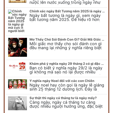
nước lên nước xuống trong ngày như
thế nào? Có điều gì cần chú ý về ngày
con nước lên? Đừng…
Chính xác ngày Bất Tương năm 2025 là ngày gì mà cực ít người biết
Ngày bất tương là ngày gì, xem ngày
bất tương năm 2025. Để hiểu rõ hơn
về ngày bất tương, ngày bất tương là
ngày gì mời quý bạn tham…
Mơ Thấy Chó Sói Đánh Con Gì? Giải Mã Giấc Mơ Bí Ẩn
Mỗi giấc mơ thấy cho sói đánh con gì
đều mang lại những ý nghĩa riêng biệt
và có thể phản ánh tâm trạng, suy nghĩ
của chúng ta.
Khám phá ý nghĩa ngày 29 tháng 2 có gì đặc biệt?
Bạn có biết ý nghĩa ngày 29/2 là ngày
gì không mà sao nó lại được nhiều
người chú ý đến vậy. Tất cả mọi người
đều cho rằng đây…
Ý nghĩa ngày Noel đối với các con Chiên
Ngày noel hay còn gọi là ngày lễ giáng
sinh 25 tháng 12 dương lịch. Đây là
ngày lễ của bên thiên chúa giáo, ngày
lễ thiên chúa giáng sinh,…
Sự thật thì ngày cá tháng tư là ngày mấy?
Càng ngày, ngày cá tháng tư càng
được nhiều người hưởng ứng, đặc biệt
là các bạn trẻ bởi họ sẽ nghĩ ra đủ trò