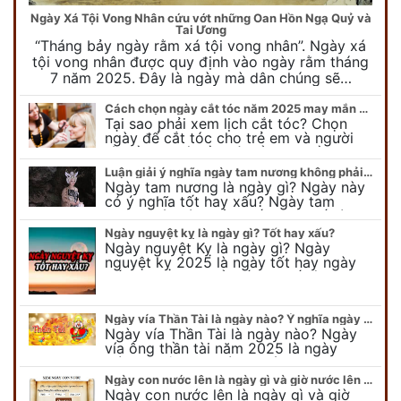
Ngày Xá Tội Vong Nhân cứu vớt những Oan Hồn Ngạ Quỷ và
Tai Ương
“Tháng bảy ngày rằm xá tội vong nhân”. Ngày xá
tội vong nhân được quy định vào ngày rằm tháng
7 năm 2025. Đây là ngày mà dân chúng sẽ…
Cách chọn ngày cắt tóc năm 2025 may mắn cho cả trẻ em và người lớn
Tại sao phải xem lịch cắt tóc? Chọn
ngày để cắt tóc cho trẻ em và người
lớn cần lưu ý điều gì để gặp nhiều may
mắn ? Khi…
Luận giải ý nghĩa ngày tam nương không phải ai cũng biết
Ngày tam nương là ngày gì? Ngày này
có ý nghĩa tốt hay xấu? Ngày tam
nương sát có nguồn gốc như thế nào?
Cần kiêng kỵ điều gì khi…
Ngày nguyệt kỵ là ngày gì? Tốt hay xấu?
Ngày nguyệt Kỵ là ngày gì? Ngày
nguyệt kỵ 2025 là ngày tốt hay ngày
xấu, xem ngay để biết chi tiết ý nghĩa
ngày nguyệt kỵ cũng như nguồn…
Ngày vía Thần Tài là ngày nào? Ý nghĩa ngày vía Thần Tài năm 2025
Ngày vía Thần Tài là ngày nào? Ngày
vía ông thần tài năm 2025 là ngày
mùng 10 âm lịch hàng tháng. Tại sao
trong ngày này, tất cả mọi…
Ngày con nước lên là ngày gì và giờ nước lên nước xuống trong ngày?
Ngày con nước lên là ngày gì và giờ