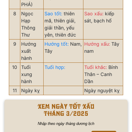
PHÁ)
8
Ngọc
Sao tốt:
thiên
Sao xấu:
kiếp
Hạp
mã, thiên giải,
sát, bạch hổ
Thông
giải thần, yếu
Thư
yên, thiên đức
9
Hướng
Hướng tốt:
Nam,
Hướng xấu:
Tây
xuất
Tây
nam
hành
10
Tuổi
Tuổi hợp:
Tuổi khắc:
Bính
xung
Thân – Canh
hành
Dần
11
Ngày kỵ
Ngày nguyệt kỵ
Xem ngày tốt xấu
tháng 3/2025
Nhập theo ngày tháng dương lịch