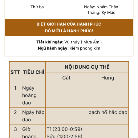
Thứ ba
Ngày: Nhâm Thân
Tháng: Kỷ Mão
BIẾT GIỚI HẠN CỦA HẠNH PHÚC
ĐÓ MỚI LÀ HẠNH PHÚC!
Tiêt khí ngày:
Vũ thủy ( Mưa Ẩm )
Ngũ hành ngày:
Kiếm phong kim
NỘI DUNG CỤ THỂ
STT
TIÊU CHÍ
Cát
Hung
1
Ngày
hoàng
đạo
2
Ngày hắc
bạch hổ hắc đạo
đạo
3
Giờ
Tí (23:00-0:59)
hoàng
Sửu (1:00-2:59)