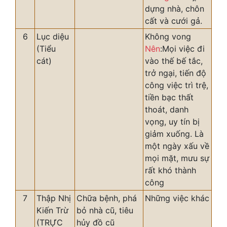
dựng nhà, chôn
cất và cưới gả.
6
Lục diệu
Không vong
(Tiểu
Nên
:Mọi việc đi
cát)
vào thế bế tắc,
trở ngại, tiến độ
công việc trì trệ,
tiền bạc thất
thoát, danh
vọng, uy tín bị
giảm xuống. Là
một ngày xấu về
mọi mặt, mưu sự
rất khó thành
công
7
Thập Nhị
Chữa bệnh, phá
Những việc khác
Kiến Trừ
bỏ nhà cũ, tiêu
(TRỰC
hủy đồ cũ