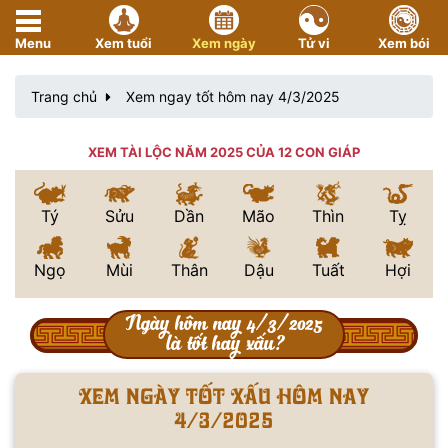
Menu
Xem tuổi
Xem ngày
Tử vi
Xem bói
Trang chủ
Xem ngay tốt hôm nay 4/3/2025
XEM TÀI LỘC NĂM 2025 CỦA 12 CON GIÁP
Tý
Sửu
Dần
Mão
Thìn
Tỵ
Ngọ
Mùi
Thân
Dậu
Tuất
Hợi
Ngày hôm nay 4/3/2025
là tốt hay xấu?
Xem ngày tốt xấu hôm nay
4/3/2025