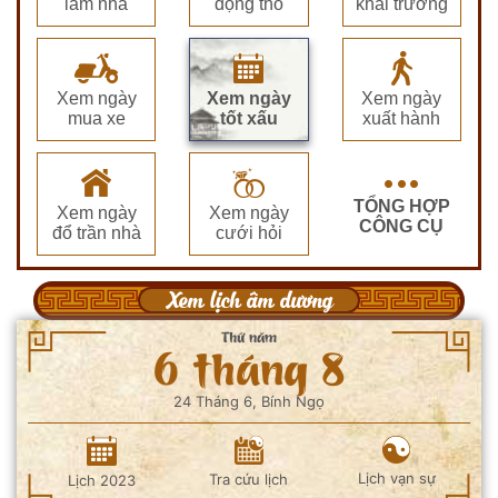
làm nhà
động thổ
khai trương
Xem ngày
Xem ngày
Xem ngày
mua xe
tốt xấu
xuất hành
TỔNG HỢP
Xem ngày
Xem ngày
CÔNG CỤ
đổ trần nhà
cưới hỏi
Xem lịch âm dương
Thứ năm
6 tháng 8
24 Tháng 6, Bính Ngọ
Lịch vạn sự
Tra cứu lịch
Lịch 2023