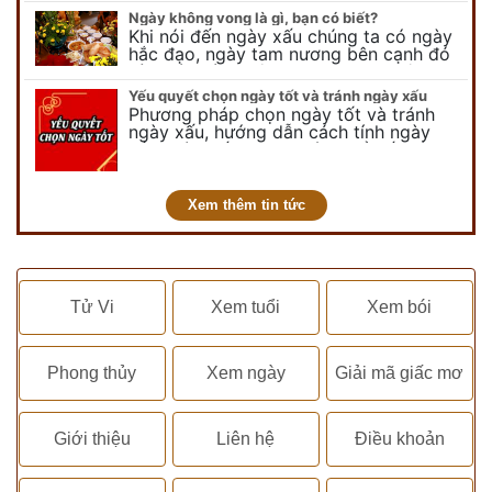
vui chơi, tinh nghịch, hài…
Ngày không vong là gì, bạn có biết?
Khi nói đến ngày xấu chúng ta có ngày
hắc đạo, ngày tam nương bên cạnh đó
còn có ngày không vong. Tuy nhiên khi
nói đến ngày không vong…
Yếu quyết chọn ngày tốt và tránh ngày xấu
Phương pháp chọn ngày tốt và tránh
ngày xấu, hướng dẫn cách tính ngày
tốt, ngày xấu trong tháng để tiến hành
kết hôn, động thổ, nhập trạch, khai
trương,...
Xem thêm tin tức
Tử Vi
Xem tuổi
Xem bói
Phong thủy
Xem ngày
Giải mã giấc mơ
Giới thiệu
Liên hệ
Điều khoản