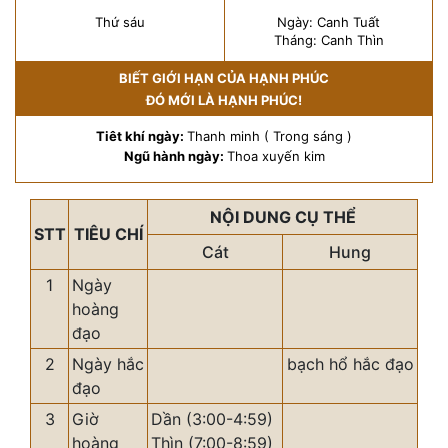
Thứ sáu
Ngày: Canh Tuất
Tháng: Canh Thìn
BIẾT GIỚI HẠN CỦA HẠNH PHÚC
ĐÓ MỚI LÀ HẠNH PHÚC!
Tiêt khí ngày:
Thanh minh ( Trong sáng )
Ngũ hành ngày:
Thoa xuyến kim
NỘI DUNG CỤ THỂ
STT
TIÊU CHÍ
Cát
Hung
1
Ngày
hoàng
đạo
2
Ngày hắc
bạch hổ hắc đạo
đạo
3
Giờ
Dần (3:00-4:59)
hoàng
Thìn (7:00-8:59)