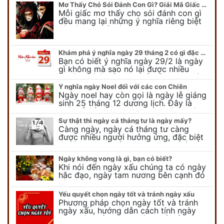
Mơ Thấy Chó Sói Đánh Con Gì? Giải Mã Giấc Mơ Bí Ẩn
Mỗi giấc mơ thấy cho sói đánh con gì
đều mang lại những ý nghĩa riêng biệt
và có thể phản ánh tâm trạng, suy nghĩ
của chúng ta.
Khám phá ý nghĩa ngày 29 tháng 2 có gì đặc biệt?
Bạn có biết ý nghĩa ngày 29/2 là ngày
gì không mà sao nó lại được nhiều
người chú ý đến vậy. Tất cả mọi người
đều cho rằng đây…
Ý nghĩa ngày Noel đối với các con Chiên
Ngày noel hay còn gọi là ngày lễ giáng
sinh 25 tháng 12 dương lịch. Đây là
ngày lễ của bên thiên chúa giáo, ngày
lễ thiên chúa giáng sinh,…
Sự thật thì ngày cá tháng tư là ngày mấy?
Càng ngày, ngày cá tháng tư càng
được nhiều người hưởng ứng, đặc biệt
là các bạn trẻ bởi họ sẽ nghĩ ra đủ trò
vui chơi, tinh nghịch, hài…
Ngày không vong là gì, bạn có biết?
Khi nói đến ngày xấu chúng ta có ngày
hắc đạo, ngày tam nương bên cạnh đó
còn có ngày không vong. Tuy nhiên khi
nói đến ngày không vong…
Yếu quyết chọn ngày tốt và tránh ngày xấu
Phương pháp chọn ngày tốt và tránh
ngày xấu, hướng dẫn cách tính ngày
tốt, ngày xấu trong tháng để tiến hành