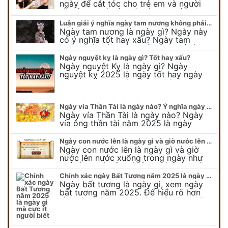
ngày để cắt tóc cho trẻ em và người
lớn cần lưu ý điều gì để gặp nhiều may
mắn ? Khi…
Luận giải ý nghĩa ngày tam nương không phải ai cũng biết
Ngày tam nương là ngày gì? Ngày này
có ý nghĩa tốt hay xấu? Ngày tam
nương sát có nguồn gốc như thế nào?
Cần kiêng kỵ điều gì khi…
Ngày nguyệt kỵ là ngày gì? Tốt hay xấu?
Ngày nguyệt Kỵ là ngày gì? Ngày
nguyệt kỵ 2025 là ngày tốt hay ngày
xấu, xem ngay để biết chi tiết ý nghĩa
ngày nguyệt kỵ cũng như nguồn…
Ngày vía Thần Tài là ngày nào? Ý nghĩa ngày vía Thần Tài năm 2025
Ngày vía Thần Tài là ngày nào? Ngày
vía ông thần tài năm 2025 là ngày
mùng 10 âm lịch hàng tháng. Tại sao
trong ngày này, tất cả mọi…
Ngày con nước lên là ngày gì và giờ nước lên nước xuống trong ngày?
Ngày con nước lên là ngày gì và giờ
nước lên nước xuống trong ngày như
thế nào? Có điều gì cần chú ý về ngày
con nước lên? Đừng…
Chính xác ngày Bất Tương năm 2025 là ngày gì mà cực ít người biết
Ngày bất tương là ngày gì, xem ngày
bất tương năm 2025. Để hiểu rõ hơn
về ngày bất tương, ngày bất tương là
ngày gì mời quý bạn tham…