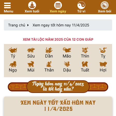
Menu
Xem tuổi
Xem ngày
Tử vi
Xem bói
Trang chủ
Xem ngay tốt hôm nay 11/4/2025
XEM TÀI LỘC NĂM 2025 CỦA 12 CON GIÁP
Tý
Sửu
Dần
Mão
Thìn
Tỵ
Ngọ
Mùi
Thân
Dậu
Tuất
Hợi
Ngày hôm nay 11/4/2025
là tốt hay xấu?
Xem ngày tốt xấu hôm nay
11/4/2025