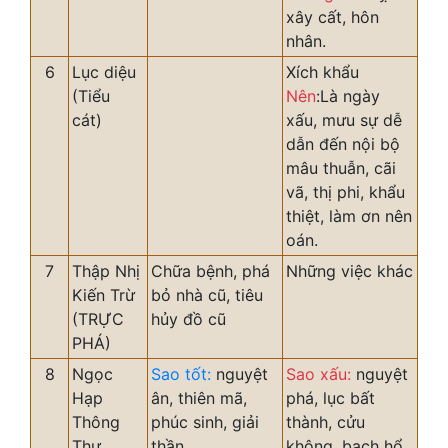
xây cất, hôn
nhân.
6
Lục diệu
Xích khẩu
(Tiểu
Nên
:Là ngày
cát)
xấu, mưu sự dễ
dẫn đến nội bộ
mâu thuẫn, cãi
vã, thị phi, khẩu
thiệt, làm ơn nên
oán.
7
Thập Nhị
Chữa bệnh, phá
Những việc khác
Kiến Trừ
bỏ nhà cũ, tiêu
(TRỰC
hủy đồ cũ
PHÁ)
8
Ngọc
Sao tốt:
nguyệt
Sao xấu:
nguyệt
Hạp
ân, thiên mã,
phá, lục bất
Thông
phúc sinh, giải
thành, cửu
Thư
thần
không, bạch hổ