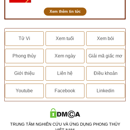
kết hôn, động thổ, nhập trạch, khai
trương,...
Xem thêm tin tức
Tử Vi
Xem tuổi
Xem bói
Phong thủy
Xem ngày
Giải mã giấc mơ
Giới thiệu
Liên hệ
Điều khoản
Youtube
Facebook
Linkedin
TRUNG TÂM NGHIÊN CỨU VÀ ỨNG DỤNG PHONG THỦY
VIỆT NAM