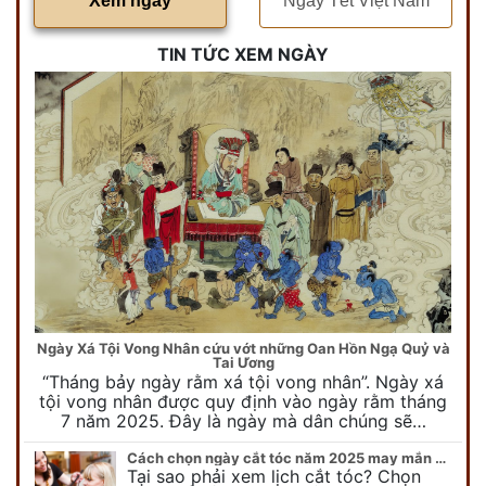
Xem ngày
Ngày Tết Việt Nam
TIN TỨC XEM NGÀY
Ngày Xá Tội Vong Nhân cứu vớt những Oan Hồn Ngạ Quỷ và
Tai Ương
“Tháng bảy ngày rằm xá tội vong nhân”. Ngày xá
tội vong nhân được quy định vào ngày rằm tháng
7 năm 2025. Đây là ngày mà dân chúng sẽ…
Cách chọn ngày cắt tóc năm 2025 may mắn cho cả trẻ em và người lớn
Tại sao phải xem lịch cắt tóc? Chọn