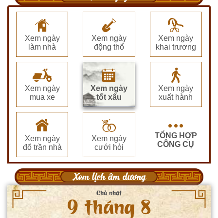
Xem ngày
Xem ngày
Xem ngày
làm nhà
động thổ
khai trương
Xem ngày
Xem ngày
Xem ngày
mua xe
tốt xấu
xuất hành
TỔNG HỢP
Xem ngày
Xem ngày
CÔNG CỤ
đổ trần nhà
cưới hỏi
Xem lịch âm dương
Chủ nhật
9 tháng 8