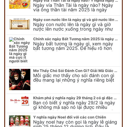
Ngày vía Thần Tài là ngày nào? Ý nghĩa ngày vía Thần Tài năm 2025
Ngày vía Thần Tài là ngày nào? Ngày
vía ông thần tài năm 2025 là ngày
mùng 10 âm lịch hàng tháng. Tại sao
trong ngày này, tất cả mọi…
Ngày con nước lên là ngày gì và giờ nước lên nước xuống trong ngày?
Ngày con nước lên là ngày gì và giờ
nước lên nước xuống trong ngày như
thế nào? Có điều gì cần chú ý về ngày
con nước lên? Đừng…
Chính xác ngày Bất Tương năm 2025 là ngày gì mà cực ít người biết
Ngày bất tương là ngày gì, xem ngày
bất tương năm 2025. Để hiểu rõ hơn
về ngày bất tương, ngày bất tương là
ngày gì mời quý bạn tham…
Mơ Thấy Chó Sói Đánh Con Gì? Giải Mã Giấc Mơ Bí Ẩn
Mỗi giấc mơ thấy cho sói đánh con gì
đều mang lại những ý nghĩa riêng biệt
và có thể phản ánh tâm trạng, suy nghĩ
của chúng ta.
Khám phá ý nghĩa ngày 29 tháng 2 có gì đặc biệt?
Bạn có biết ý nghĩa ngày 29/2 là ngày
gì không mà sao nó lại được nhiều
người chú ý đến vậy. Tất cả mọi người
đều cho rằng đây…
Ý nghĩa ngày Noel đối với các con Chiên
Ngày noel hay còn gọi là ngày lễ giáng
sinh 25 tháng 12 dương lịch. Đây là