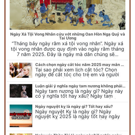
Ngày Xá Tội Vong Nhân cứu vớt những Oan Hồn Ngạ Quỷ và
Tai Ương
“Tháng bảy ngày rằm xá tội vong nhân”. Ngày xá
tội vong nhân được quy định vào ngày rằm tháng
7 năm 2025. Đây là ngày mà dân chúng sẽ…
Cách chọn ngày cắt tóc năm 2025 may mắn cho cả trẻ em và người lớn
Tại sao phải xem lịch cắt tóc? Chọn
ngày để cắt tóc cho trẻ em và người
lớn cần lưu ý điều gì để gặp nhiều may
mắn ? Khi…
Luận giải ý nghĩa ngày tam nương không phải ai cũng biết
Ngày tam nương là ngày gì? Ngày này
có ý nghĩa tốt hay xấu? Ngày tam
nương sát có nguồn gốc như thế nào?
Cần kiêng kỵ điều gì khi…
Ngày nguyệt kỵ là ngày gì? Tốt hay xấu?
Ngày nguyệt Kỵ là ngày gì? Ngày
nguyệt kỵ 2025 là ngày tốt hay ngày
xấu, xem ngay để biết chi tiết ý nghĩa
ngày nguyệt kỵ cũng như nguồn…