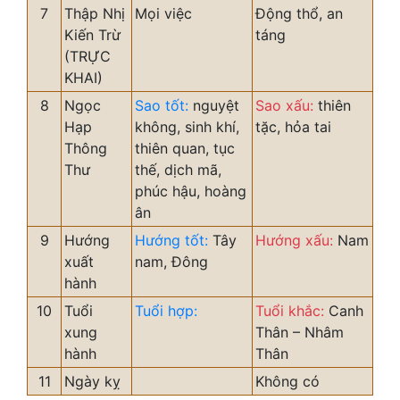
7
Thập Nhị
Mọi việc
Động thổ, an
Kiến Trừ
táng
(TRỰC
KHAI)
8
Ngọc
Sao tốt:
nguyệt
Sao xấu:
thiên
Hạp
không, sinh khí,
tặc, hỏa tai
Thông
thiên quan, tục
Thư
thế, dịch mã,
phúc hậu, hoàng
ân
9
Hướng
Hướng tốt:
Tây
Hướng xấu:
Nam
xuất
nam, Đông
hành
10
Tuổi
Tuổi hợp:
Tuổi khắc:
Canh
xung
Thân – Nhâm
hành
Thân
11
Ngày kỵ
Không có