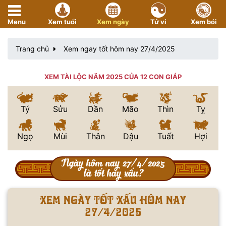
Menu
Xem tuổi
Xem ngày
Tử vi
Xem bói
Trang chủ
Xem ngay tốt hôm nay 27/4/2025
XEM TÀI LỘC NĂM 2025 CỦA 12 CON GIÁP
Tý
Sửu
Dần
Mão
Thìn
Tỵ
Ngọ
Mùi
Thân
Dậu
Tuất
Hợi
Ngày hôm nay 27/4/2025
là tốt hay xấu?
Xem ngày tốt xấu hôm nay
27/4/2025