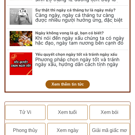
ngày lễ của bên thiên chúa giáo, ngày
lễ thiên chúa giáng sinh,…
Sự thật thì ngày cá tháng tư là ngày mấy?
Càng ngày, ngày cá tháng tư càng
được nhiều người hưởng ứng, đặc biệt
là các bạn trẻ bởi họ sẽ nghĩ ra đủ trò
vui chơi, tinh nghịch, hài…
Ngày không vong là gì, bạn có biết?
Khi nói đến ngày xấu chúng ta có ngày
hắc đạo, ngày tam nương bên cạnh đó
còn có ngày không vong. Tuy nhiên khi
nói đến ngày không vong…
Yếu quyết chọn ngày tốt và tránh ngày xấu
Phương pháp chọn ngày tốt và tránh
ngày xấu, hướng dẫn cách tính ngày
tốt, ngày xấu trong tháng để tiến hành
kết hôn, động thổ, nhập trạch, khai
trương,...
Xem thêm tin tức
Tử Vi
Xem tuổi
Xem bói
Phong thủy
Xem ngày
Giải mã giấc mơ