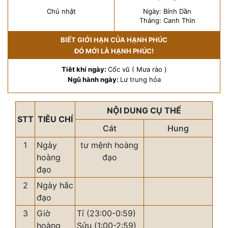
Chủ nhật
Ngày: Bính Dần
Tháng: Canh Thìn
BIẾT GIỚI HẠN CỦA HẠNH PHÚC
ĐÓ MỚI LÀ HẠNH PHÚC!
Tiêt khí ngày:
Cốc vũ ( Mưa rào )
Ngũ hành ngày:
Lư trung hỏa
NỘI DUNG CỤ THỂ
STT
TIÊU CHÍ
Cát
Hung
1
Ngày
tư mệnh hoàng
hoàng
đạo
đạo
2
Ngày hắc
đạo
3
Giờ
Tí (23:00-0:59)
hoàng
Sửu (1:00-2:59)