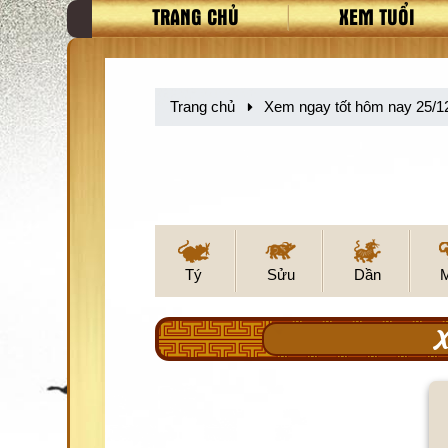
TRANG CHỦ
XEM TUỔI
Trang chủ
Xem ngay tốt hôm nay 25/1
Tý
Sửu
Dần
X