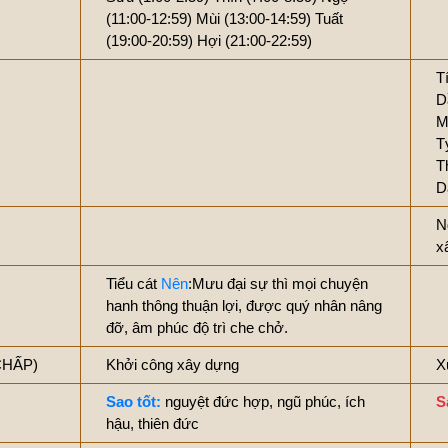
(11:00-12:59)
Mùi (13:00-14:59)
Tuất
(19:00-20:59)
Hợi (21:00-22:59)
T
D
M
T
T
D
N
x
Tiểu cát
Nên
:Mưu đại sự thì mọi chuyện
hanh thông thuận lợi, được quý nhân nâng
đỡ, âm phúc độ trì che chở.
CHẤP)
Khởi công xây dựng
X
Sao tốt:
nguyệt đức hợp, ngũ phúc, ích
S
hậu, thiên đức