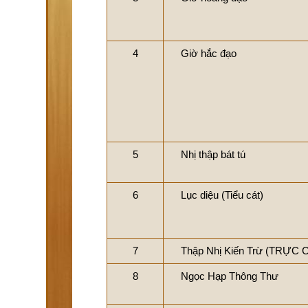
4
Giờ hắc đạo
5
Nhị thập bát tú
6
Lục diệu (Tiểu cát)
7
Thập Nhị Kiến Trừ (TRỰC 
8
Ngọc Hạp Thông Thư