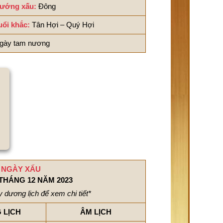
ướng xấu:
Đông
uổi khắc:
Tân Hợi – Quý Hợi
gày tam nương
NGÀY XẤU
THÁNG 12 NĂM 2023
 dương lịch để xem chi tiết*
 LỊCH
ÂM LỊCH