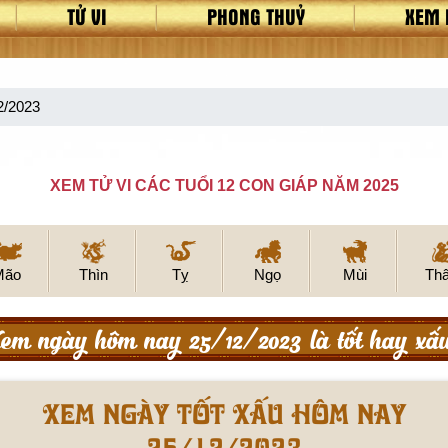
TỬ VI
PHONG THUỶ
XEM 
2/2023
XEM TỬ VI CÁC TUỔI 12 CON GIÁP NĂM 2025
Mão
Thìn
Tỵ
Ngọ
Mùi
Th
em ngày hôm nay 25/12/2023 là tốt hay xấ
Xem ngày tốt xấu hôm nay
25/12/2023