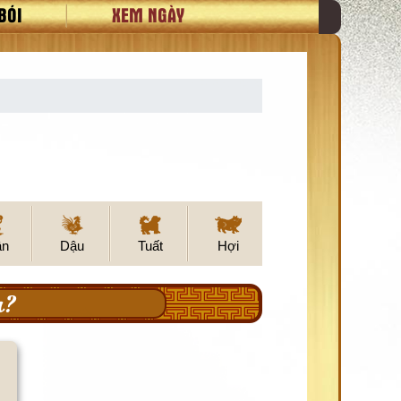
BÓI
XEM NGÀY
ân
Dậu
Tuất
Hợi
u?