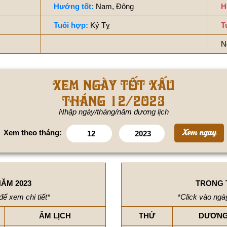
Hướng tốt:
Nam, Đông
H
Tuổi hợp:
Kỷ Tỵ
T
N
Xem ngày tốt xấu
tháng 12/2023
Nhập ngày/tháng/năm dương lịch
Xem theo tháng:
ĂM 2023
TRONG 
để xem chi tiết*
*Click vào ngày
ÂM LỊCH
THỨ
DƯƠNG