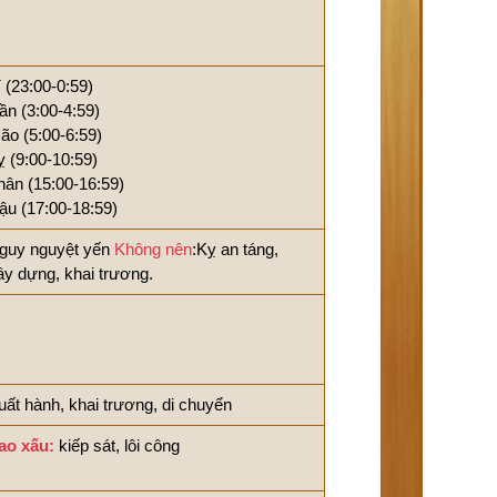
í (23:00-0:59)
ần (3:00-4:59)
ão (5:00-6:59)
ỵ (9:00-10:59)
hân (15:00-16:59)
ậu (17:00-18:59)
guy nguyệt yến
Không nên
:Kỵ an táng,
ây dựng, khai trương.
uất hành, khai trương, di chuyển
ao xấu:
kiếp sát, lôi công