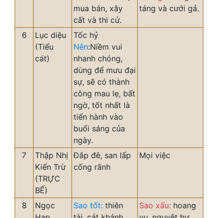
mua bán, xây
táng và cưới gả.
cất và thi cử.
6
Lục diệu
Tốc hỷ
(Tiểu
Nên
:Niềm vui
cát)
nhanh chóng,
dùng để mưu đại
sự, sẽ có thành
công mau lẹ, bất
ngờ, tốt nhất là
tiến hành vào
buổi sáng của
ngày.
7
Thập Nhị
Đắp đê, san lấp
Mọi việc
Kiến Trừ
cống rãnh
(TRỰC
BẾ)
8
Ngọc
Sao tốt:
thiên
Sao xấu:
hoang
Hạp
tài, cát khánh,
vu, nguyệt hư