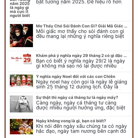
bất tương năm 2025. Để hiểu rõ hơn
về ngày bất tương, ngày bất tương là
ngày gì mời quý bạn tham…
Mơ Thấy Chó Sói Đánh Con Gì? Giải Mã Giấc Mơ Bí Ẩn
Mỗi giấc mơ thấy cho sói đánh con gì
đều mang lại những ý nghĩa riêng biệt
và có thể phản ánh tâm trạng, suy nghĩ
của chúng ta.
Khám phá ý nghĩa ngày 29 tháng 2 có gì đặc biệt?
Bạn có biết ý nghĩa ngày 29/2 là ngày
gì không mà sao nó lại được nhiều
người chú ý đến vậy. Tất cả mọi người
đều cho rằng đây…
Ý nghĩa ngày Noel đối với các con Chiên
Ngày noel hay còn gọi là ngày lễ giáng
sinh 25 tháng 12 dương lịch. Đây là
ngày lễ của bên thiên chúa giáo, ngày
lễ thiên chúa giáng sinh,…
Sự thật thì ngày cá tháng tư là ngày mấy?
Càng ngày, ngày cá tháng tư càng
được nhiều người hưởng ứng, đặc biệt
là các bạn trẻ bởi họ sẽ nghĩ ra đủ trò
vui chơi, tinh nghịch, hài…
Ngày không vong là gì, bạn có biết?
Khi nói đến ngày xấu chúng ta có ngày
hắc đạo, ngày tam nương bên cạnh đó
còn có ngày không vong. Tuy nhiên khi