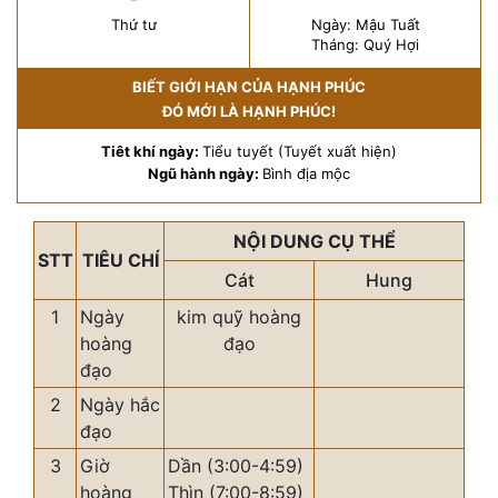
Thứ tư
Ngày: Mậu Tuất
Tháng: Quý Hợi
BIẾT GIỚI HẠN CỦA HẠNH PHÚC
ĐÓ MỚI LÀ HẠNH PHÚC!
Tiêt khí ngày:
Tiểu tuyết (Tuyết xuất hiện)
Ngũ hành ngày:
Bình địa mộc
NỘI DUNG CỤ THỂ
STT
TIÊU CHÍ
Cát
Hung
1
Ngày
kim quỹ hoàng
hoàng
đạo
đạo
2
Ngày hắc
đạo
3
Giờ
Dần (3:00-4:59)
hoàng
Thìn (7:00-8:59)