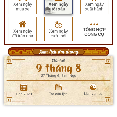
Xem ngày
Xem ngày
Xem ngày
mua xe
tốt xấu
xuất hành
TỔNG HỢP
Xem ngày
Xem ngày
CÔNG CỤ
đổ trần nhà
cưới hỏi
Xem lịch âm dương
Chủ nhật
9 tháng 8
27 Tháng 6, Bính Ngọ
Lịch vạn sự
Tra cứu lịch
Lịch 2023