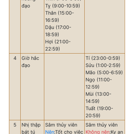
đạo
Tỵ (9:00-10:59)
Thân (15:00-
16:59)
Dậu (17:00-
18:59)
Hợi (21:00-
22:59)
4
Giờ hắc
Tí (23:00-0:59)
đạo
Sửu (1:00-2:59)
Mão (5:00-6:59)
Ngọ (11:00-
12:59)
Mùi (13:00-
14:59)
Tuất (19:00-
20:59)
5
Nhị thập
Sâm thủy viên
Sâm thủy viên
bát tú
Nên
:Tốt cho việc
Không nên
:Kỵ an