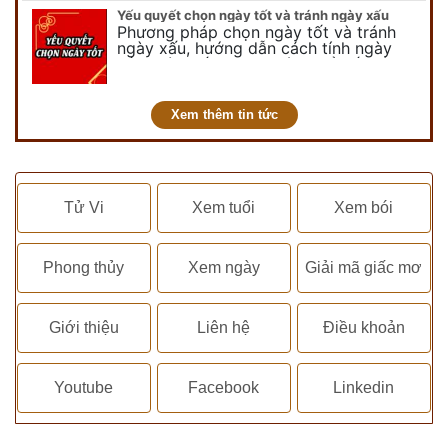
nói đến ngày không vong…
Yếu quyết chọn ngày tốt và tránh ngày xấu
Phương pháp chọn ngày tốt và tránh
ngày xấu, hướng dẫn cách tính ngày
tốt, ngày xấu trong tháng để tiến hành
kết hôn, động thổ, nhập trạch, khai
trương,...
Xem thêm tin tức
Tử Vi
Xem tuổi
Xem bói
Phong thủy
Xem ngày
Giải mã giấc mơ
Giới thiệu
Liên hệ
Điều khoản
Youtube
Facebook
Linkedin