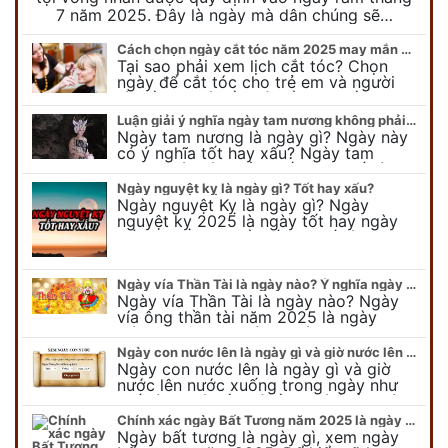
7 năm 2025. Đây là ngày mà dân chúng sẽ…
Cách chọn ngày cắt tóc năm 2025 may mắn cho cả trẻ em và người lớn
Tại sao phải xem lịch cắt tóc? Chọn
ngày để cắt tóc cho trẻ em và người
lớn cần lưu ý điều gì để gặp nhiều may
mắn ? Khi…
Luận giải ý nghĩa ngày tam nương không phải ai cũng biết
Ngày tam nương là ngày gì? Ngày này
có ý nghĩa tốt hay xấu? Ngày tam
nương sát có nguồn gốc như thế nào?
Cần kiêng kỵ điều gì khi…
Ngày nguyệt kỵ là ngày gì? Tốt hay xấu?
Ngày nguyệt Kỵ là ngày gì? Ngày
nguyệt kỵ 2025 là ngày tốt hay ngày
xấu, xem ngay để biết chi tiết ý nghĩa
ngày nguyệt kỵ cũng như nguồn…
Ngày vía Thần Tài là ngày nào? Ý nghĩa ngày vía Thần Tài năm 2025
Ngày vía Thần Tài là ngày nào? Ngày
vía ông thần tài năm 2025 là ngày
mùng 10 âm lịch hàng tháng. Tại sao
trong ngày này, tất cả mọi…
Ngày con nước lên là ngày gì và giờ nước lên nước xuống trong ngày?
Ngày con nước lên là ngày gì và giờ
nước lên nước xuống trong ngày như
thế nào? Có điều gì cần chú ý về ngày
con nước lên? Đừng…
Chính xác ngày Bất Tương năm 2025 là ngày gì mà cực ít người biết
Ngày bất tương là ngày gì, xem ngày