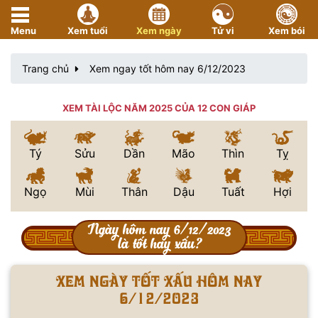
Menu
Xem tuổi
Xem ngày
Tử vi
Xem bói
Trang chủ
Xem ngay tốt hôm nay 6/12/2023
XEM TÀI LỘC NĂM 2025 CỦA 12 CON GIÁP
Tý
Sửu
Dần
Mão
Thìn
Tỵ
Ngọ
Mùi
Thân
Dậu
Tuất
Hợi
Ngày hôm nay 6/12/2023
là tốt hay xấu?
Xem ngày tốt xấu hôm nay
6/12/2023