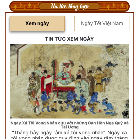
Tin tức tổng hợp
Xem ngày
Ngày Tết Việt Nam
TIN TỨC XEM NGÀY
Ngày Xá Tội Vong Nhân cứu vớt những Oan Hồn Ngạ Quỷ và
Tai Ương
“Tháng bảy ngày rằm xá tội vong nhân”. Ngày xá
tội vong nhân được quy định vào ngày rằm tháng