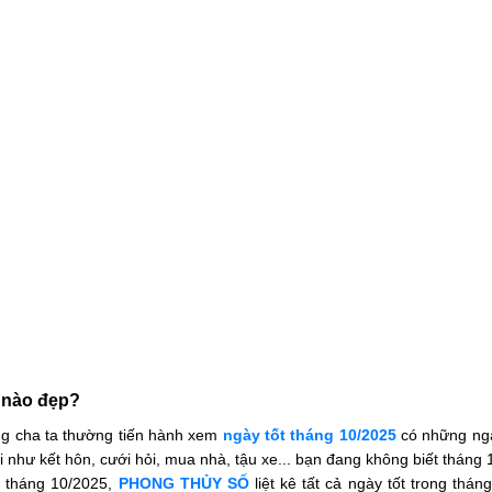
y nào đẹp?
ông cha ta thường tiến hành xem
ngày tốt tháng 10/2025
có những ngà
đại như kết hôn, cưới hỏi, mua nhà, tậu xe... bạn đang không biết thán
g tháng 10/2025,
PHONG THỦY SỐ
liệt kê tất cả ngày tốt trong th