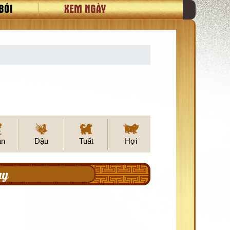
BÓI
XEM NGÀY
ân
Dậu
Tuất
Hợi
ay