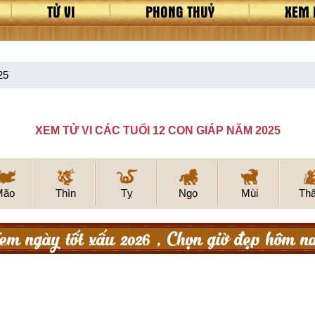
TỬ VI
PHONG THUỶ
XEM 
25
XEM TỬ VI CÁC TUỔI 12 CON GIÁP NĂM 2025
Mão
Thìn
Tỵ
Ngọ
Mùi
Th
em ngày tốt xấu 2026 , Chọn giờ đẹp hôm n