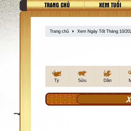
TRANG CHỦ
XEM TUỔI
Trang chủ
Xem Ngày Tốt Tháng 10/20
Tý
Sửu
Dần
X