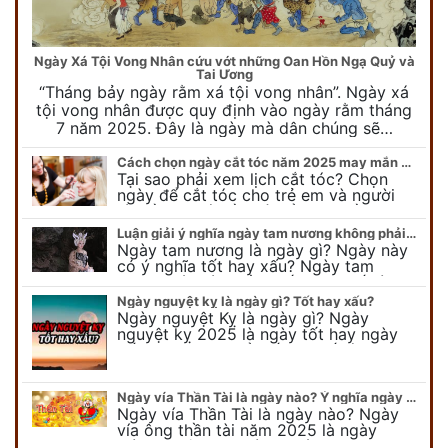
Ngày Xá Tội Vong Nhân cứu vớt những Oan Hồn Ngạ Quỷ và
Tai Ương
“Tháng bảy ngày rằm xá tội vong nhân”. Ngày xá
tội vong nhân được quy định vào ngày rằm tháng
7 năm 2025. Đây là ngày mà dân chúng sẽ…
Cách chọn ngày cắt tóc năm 2025 may mắn cho cả trẻ em và người lớn
Tại sao phải xem lịch cắt tóc? Chọn
ngày để cắt tóc cho trẻ em và người
lớn cần lưu ý điều gì để gặp nhiều may
mắn ? Khi…
Luận giải ý nghĩa ngày tam nương không phải ai cũng biết
Ngày tam nương là ngày gì? Ngày này
có ý nghĩa tốt hay xấu? Ngày tam
nương sát có nguồn gốc như thế nào?
Cần kiêng kỵ điều gì khi…
Ngày nguyệt kỵ là ngày gì? Tốt hay xấu?
Ngày nguyệt Kỵ là ngày gì? Ngày
nguyệt kỵ 2025 là ngày tốt hay ngày
xấu, xem ngay để biết chi tiết ý nghĩa
ngày nguyệt kỵ cũng như nguồn…
Ngày vía Thần Tài là ngày nào? Ý nghĩa ngày vía Thần Tài năm 2025
Ngày vía Thần Tài là ngày nào? Ngày
vía ông thần tài năm 2025 là ngày
mùng 10 âm lịch hàng tháng. Tại sao