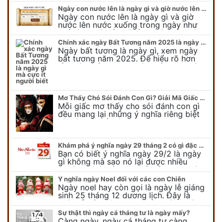
trong ngày này, tất cả mọi…
Ngày con nước lên là ngày gì và giờ nước lên nước xuống trong ngày?
Ngày con nước lên là ngày gì và giờ
nước lên nước xuống trong ngày như
thế nào? Có điều gì cần chú ý về ngày
con nước lên? Đừng…
Chính xác ngày Bất Tương năm 2025 là ngày gì mà cực ít người biết
Ngày bất tương là ngày gì, xem ngày
bất tương năm 2025. Để hiểu rõ hơn
về ngày bất tương, ngày bất tương là
ngày gì mời quý bạn tham…
Mơ Thấy Chó Sói Đánh Con Gì? Giải Mã Giấc Mơ Bí Ẩn
Mỗi giấc mơ thấy cho sói đánh con gì
đều mang lại những ý nghĩa riêng biệt
và có thể phản ánh tâm trạng, suy nghĩ
của chúng ta.
Khám phá ý nghĩa ngày 29 tháng 2 có gì đặc biệt?
Bạn có biết ý nghĩa ngày 29/2 là ngày
gì không mà sao nó lại được nhiều
người chú ý đến vậy. Tất cả mọi người
đều cho rằng đây…
Ý nghĩa ngày Noel đối với các con Chiên
Ngày noel hay còn gọi là ngày lễ giáng
sinh 25 tháng 12 dương lịch. Đây là
ngày lễ của bên thiên chúa giáo, ngày
lễ thiên chúa giáng sinh,…
Sự thật thì ngày cá tháng tư là ngày mấy?
Càng ngày, ngày cá tháng tư càng