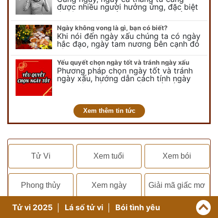
được nhiều người hưởng ứng, đặc biệt
là các bạn trẻ bởi họ sẽ nghĩ ra đủ trò
vui chơi, tinh nghịch, hài…
Ngày không vong là gì, bạn có biết?
Khi nói đến ngày xấu chúng ta có ngày
hắc đạo, ngày tam nương bên cạnh đó
còn có ngày không vong. Tuy nhiên khi
nói đến ngày không vong…
Yếu quyết chọn ngày tốt và tránh ngày xấu
Phương pháp chọn ngày tốt và tránh
ngày xấu, hướng dẫn cách tính ngày
tốt, ngày xấu trong tháng để tiến hành
kết hôn, động thổ, nhập trạch, khai
trương,...
Xem thêm tin tức
Tử Vi
Xem tuổi
Xem bói
Phong thủy
Xem ngày
Giải mã giấc mơ
Tử vi 2025
Lá số tử vi
Bói tình yêu
Giới thiệu
Liên hệ
Điều khoản