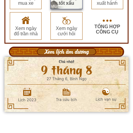
mua xe
tốt xấu
xuất hành
TỔNG HỢP
Xem ngày
Xem ngày
CÔNG CỤ
đổ trần nhà
cưới hỏi
Xem lịch âm dương
Chủ nhật
9 tháng 8
27 Tháng 6, Bính Ngọ
Lịch vạn sự
Tra cứu lịch
Lịch 2023