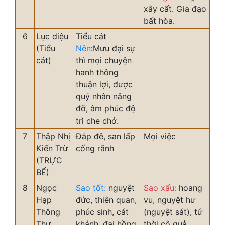
xây cất. Gia đạo
bất hòa.
6
Lục diệu
Tiểu cát
(Tiểu
Nên
:Mưu đại sự
cát)
thì mọi chuyện
hanh thông
thuận lợi, được
quý nhân nâng
đỡ, âm phúc độ
trì che chở.
7
Thập Nhị
Đắp đê, san lấp
Mọi việc
Kiến Trừ
cống rãnh
(TRỰC
BẾ)
8
Ngọc
Sao tốt:
nguyệt
Sao xấu:
hoang
Hạp
đức, thiên quan,
vu, nguyệt hư
Thông
phúc sinh, cát
(nguyệt sát), tứ
Thư
khánh, đại hồng
thời cô quả