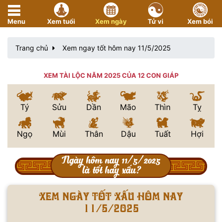
Menu
Xem tuổi
Xem ngày
Tử vi
Xem bói
Trang chủ
Xem ngay tốt hôm nay 11/5/2025
XEM TÀI LỘC NĂM 2025 CỦA 12 CON GIÁP
Tý
Sửu
Dần
Mão
Thìn
Tỵ
Ngọ
Mùi
Thân
Dậu
Tuất
Hợi
Ngày hôm nay 11/5/2025
là tốt hay xấu?
Xem ngày tốt xấu hôm nay
11/5/2025