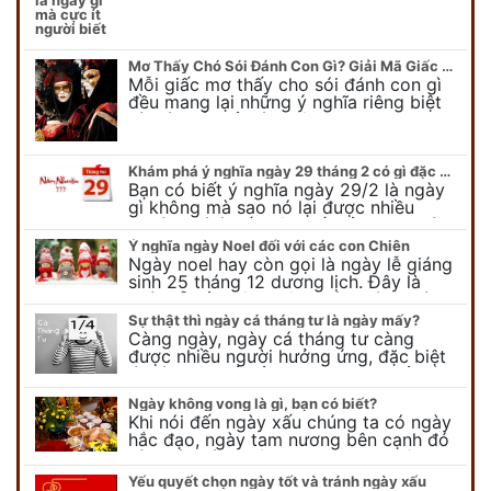
ngày gì mời quý bạn tham…
Mơ Thấy Chó Sói Đánh Con Gì? Giải Mã Giấc Mơ Bí Ẩn
Mỗi giấc mơ thấy cho sói đánh con gì
đều mang lại những ý nghĩa riêng biệt
và có thể phản ánh tâm trạng, suy nghĩ
của chúng ta.
Khám phá ý nghĩa ngày 29 tháng 2 có gì đặc biệt?
Bạn có biết ý nghĩa ngày 29/2 là ngày
gì không mà sao nó lại được nhiều
người chú ý đến vậy. Tất cả mọi người
đều cho rằng đây…
Ý nghĩa ngày Noel đối với các con Chiên
Ngày noel hay còn gọi là ngày lễ giáng
sinh 25 tháng 12 dương lịch. Đây là
ngày lễ của bên thiên chúa giáo, ngày
lễ thiên chúa giáng sinh,…
Sự thật thì ngày cá tháng tư là ngày mấy?
Càng ngày, ngày cá tháng tư càng
được nhiều người hưởng ứng, đặc biệt
là các bạn trẻ bởi họ sẽ nghĩ ra đủ trò
vui chơi, tinh nghịch, hài…
Ngày không vong là gì, bạn có biết?
Khi nói đến ngày xấu chúng ta có ngày
hắc đạo, ngày tam nương bên cạnh đó
còn có ngày không vong. Tuy nhiên khi
nói đến ngày không vong…
Yếu quyết chọn ngày tốt và tránh ngày xấu