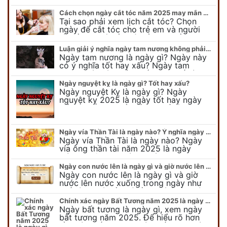
Cách chọn ngày cắt tóc năm 2025 may mắn cho cả trẻ em và người lớn
Tại sao phải xem lịch cắt tóc? Chọn
ngày để cắt tóc cho trẻ em và người
lớn cần lưu ý điều gì để gặp nhiều may
mắn ? Khi…
Luận giải ý nghĩa ngày tam nương không phải ai cũng biết
Ngày tam nương là ngày gì? Ngày này
có ý nghĩa tốt hay xấu? Ngày tam
nương sát có nguồn gốc như thế nào?
Cần kiêng kỵ điều gì khi…
Ngày nguyệt kỵ là ngày gì? Tốt hay xấu?
Ngày nguyệt Kỵ là ngày gì? Ngày
nguyệt kỵ 2025 là ngày tốt hay ngày
xấu, xem ngay để biết chi tiết ý nghĩa
ngày nguyệt kỵ cũng như nguồn…
Ngày vía Thần Tài là ngày nào? Ý nghĩa ngày vía Thần Tài năm 2025
Ngày vía Thần Tài là ngày nào? Ngày
vía ông thần tài năm 2025 là ngày
mùng 10 âm lịch hàng tháng. Tại sao
trong ngày này, tất cả mọi…
Ngày con nước lên là ngày gì và giờ nước lên nước xuống trong ngày?
Ngày con nước lên là ngày gì và giờ
nước lên nước xuống trong ngày như
thế nào? Có điều gì cần chú ý về ngày
con nước lên? Đừng…
Chính xác ngày Bất Tương năm 2025 là ngày gì mà cực ít người biết
Ngày bất tương là ngày gì, xem ngày
bất tương năm 2025. Để hiểu rõ hơn
về ngày bất tương, ngày bất tương là