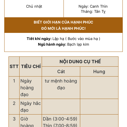
Chủ nhật
Ngày: Canh Thìn
Tháng: Tân Tỵ
BIẾT GIỚI HẠN CỦA HẠNH PHÚC
ĐÓ MỚI LÀ HẠNH PHÚC!
Tiêt khí ngày:
Lập hạ ( Bước vào mùa hạ )
Ngũ hành ngày:
Bạch lạp kim
NỘI DUNG CỤ THỂ
STT
TIÊU CHÍ
Cát
Hung
1
Ngày
tư mệnh hoàng
hoàng
đạo
đạo
2
Ngày hắc
đạo
3
Giờ
Dần (3:00-4:59)
hoàng
Thìn (7:00-8:59)