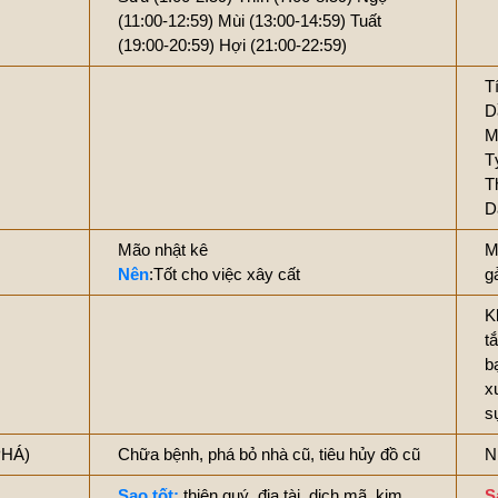
(11:00-12:59)
Mùi (13:00-14:59)
Tuất
(19:00-20:59)
Hợi (21:00-22:59)
T
D
M
T
T
D
Mão nhật kê
M
Nên
:Tốt cho việc xây cất
g
K
tắ
b
x
s
PHÁ)
Chữa bệnh, phá bỏ nhà cũ, tiêu hủy đồ cũ
N
Sao tốt:
thiên quý, địa tài, dịch mã, kim
S