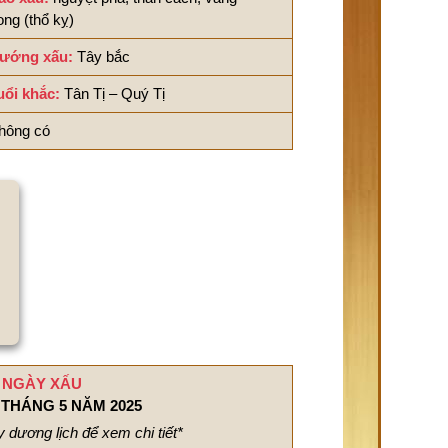
ong (thổ kỵ)
ướng xấu:
Tây bắc
uổi khắc:
Tân Tị – Quý Tị
hông có
NGÀY XẤU
THÁNG 5 NĂM 2025
 dương lịch để xem chi tiết*