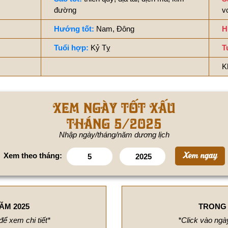
đường
v
Hướng tốt:
Nam, Đông
H
Tuổi hợp:
Kỷ Tỵ
T
K
Xem ngày tốt xấu
tháng 5/2025
Nhập ngày/tháng/năm dương lịch
Xem theo tháng:
ĂM 2025
TRONG 
để xem chi tiết*
*Click vào ngày