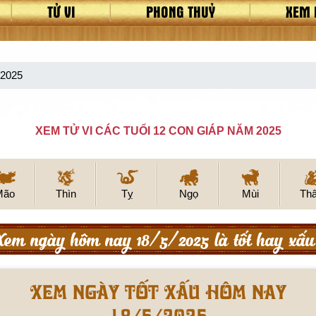
TỬ VI
PHONG THUỶ
XEM 
/2025
XEM TỬ VI CÁC TUỔI 12 CON GIÁP NĂM 2025
Mão
Thìn
Tỵ
Ngọ
Mùi
Th
Xem ngày hôm nay 18/5/2025 là tốt hay xấu
Xem ngày tốt xấu hôm nay
18/5/2025