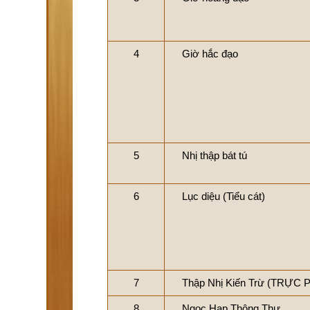
4
Giờ hắc đạo
5
Nhị thập bát tú
6
Lục diệu (Tiểu cát)
7
Thập Nhị Kiến Trừ (TRỰC 
8
Ngọc Hạp Thông Thư