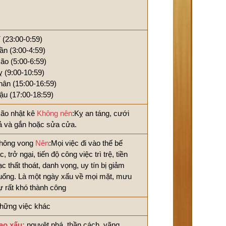
í (23:00-0:59)
ần (3:00-4:59)
ão (5:00-6:59)
ỵ (9:00-10:59)
hân (15:00-16:59)
ậu (17:00-18:59)
ão nhật kê
Không nên
:Kỵ an táng, cưới
ả và gắn hoặc sửa cửa.
hông vong
Nên
:Mọi việc đi vào thế bế
c, trở ngại, tiến độ công việc trì trệ, tiền
ạc thất thoát, danh vọng, uy tín bị giảm
uống. Là một ngày xấu về mọi mặt, mưu
ự rất khó thành công
hững việc khác
ao xấu:
nguyệt phá, thần cách, vãng