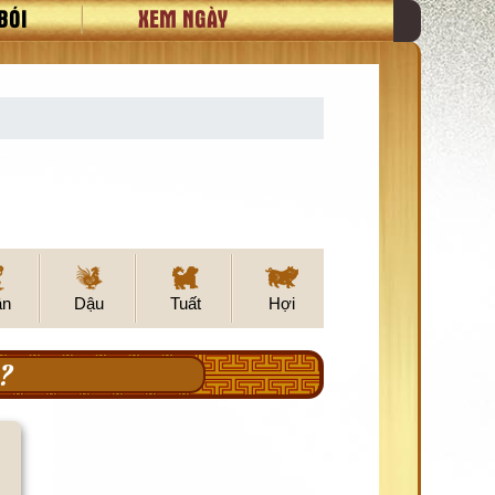
BÓI
XEM NGÀY
ân
Dậu
Tuất
Hợi
?