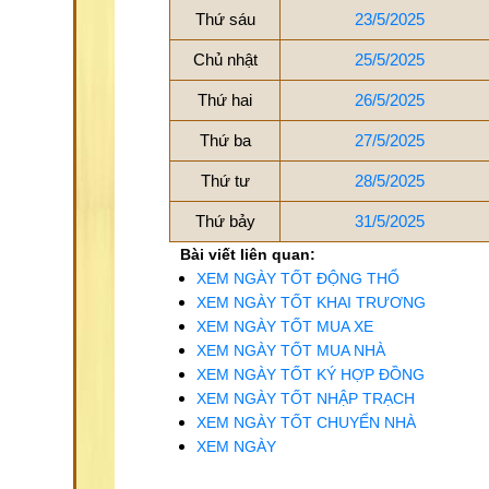
Thứ sáu
23/5/2025
Chủ nhật
25/5/2025
Thứ hai
26/5/2025
Thứ ba
27/5/2025
Thứ tư
28/5/2025
Thứ bảy
31/5/2025
Bài viết liên quan:
XEM NGÀY TỐT ĐỘNG THỔ
XEM NGÀY TỐT KHAI TRƯƠNG
XEM NGÀY TỐT MUA XE
XEM NGÀY TỐT MUA NHÀ
XEM NGÀY TỐT KÝ HỢP ĐỒNG
XEM NGÀY TỐT NHẬP TRẠCH
XEM NGÀY TỐT CHUYỂN NHÀ
XEM NGÀY