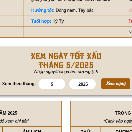
Hướng tốt:
Đông nam, Tây bắc
H
Tuổi hợp:
Kỷ Tỵ
T
N
Xem ngày tốt xấu
tháng 5/2025
Nhập ngày/tháng/năm dương lịch
Xem theo tháng:
ĂM 2025
TRONG 
để xem chi tiết*
*Click vào ngày
ÂM LỊCH
THỨ
DƯƠNG