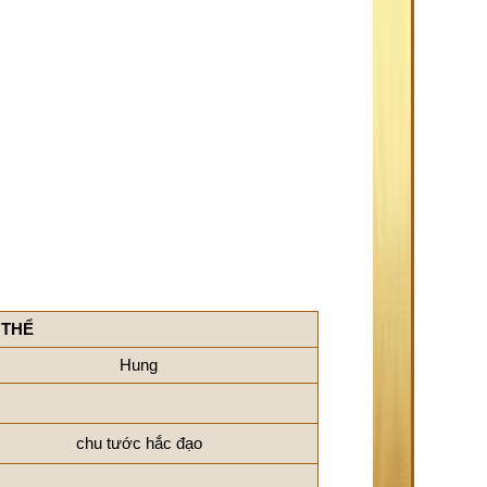
 THỂ
Hung
chu tước hắc đạo