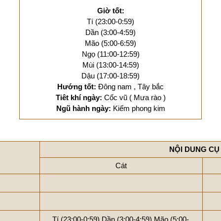
Giờ tốt:
Tí (23:00-0:59)
Dần (3:00-4:59)
Mão (5:00-6:59)
Ngọ (11:00-12:59)
Mùi (13:00-14:59)
Dậu (17:00-18:59)
Hướng tốt:
Đông nam , Tây bắc
Tiêt khí ngày:
Cốc vũ ( Mưa rào )
Ngũ hành ngày:
Kiếm phong kim
NỘI DUNG CỤ
Cát
Tí (23:00-0:59)
Dần (3:00-4:59)
Mão (5:00-