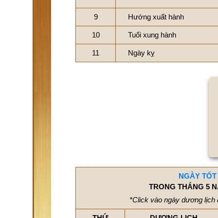
9
Hướng xuất hành
10
Tuổi xung hành
11
Ngày kỵ
NGÀY TỐT
TRONG THÁNG 5 N
*Click vào ngày dương lịch 
THỨ
DƯƠNG LỊCH