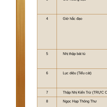
4
Giờ hắc đạo
5
Nhị thập bát tú
6
Lục diệu (Tiểu cát)
7
Thập Nhị Kiến Trừ (TRỰC 
8
Ngọc Hạp Thông Thư