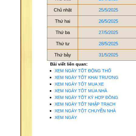
Chủ nhật
25/5/2025
Thứ hai
26/5/2025
Thứ ba
27/5/2025
Thứ tư
28/5/2025
Thứ bảy
31/5/2025
Bài viết liên quan:
XEM NGÀY TỐT ĐỘNG THỔ
XEM NGÀY TỐT KHAI TRƯƠNG
XEM NGÀY TỐT MUA XE
XEM NGÀY TỐT MUA NHÀ
XEM NGÀY TỐT KÝ HỢP ĐỒNG
XEM NGÀY TỐT NHẬP TRẠCH
XEM NGÀY TỐT CHUYỂN NHÀ
XEM NGÀY