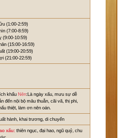
ửu (1:00-2:59)
hìn (7:00-8:59)
ỵ (9:00-10:59)
hân (15:00-16:59)
uất (19:00-20:59)
ợi (21:00-22:59)
ích khẩu
Nên
:Là ngày xấu, mưu sự dễ
ẫn đến nội bộ mâu thuẫn, cãi vã, thị phi,
hẩu thiệt, làm ơn nên oán.
uất hành, khai trương, di chuyển
ao xấu:
thiên ngục, đại hao, ngũ quỷ, chu
ước