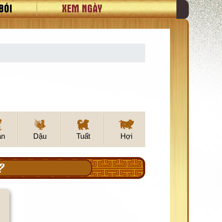
BÓI
XEM NGÀY
ân
Dậu
Tuất
Hợi
?