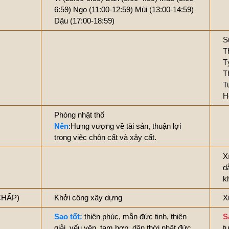
6:59)
Ngọ (11:00-12:59)
Mùi (13:00-14:59)
Dậu (17:00-18:59)
S
T
T
T
T
H
Phòng nhật thố
Nên
:Hưng vượng về tài sản, thuận lợi
trong việc chôn cất và xây cất.
X
d
k
CHẤP)
Khởi công xây dựng
X
Sao tốt:
thiên phúc, mẫn đức tinh, thiên
S
giải, yếu yên, tam hợp, dân thời nhật đức
t