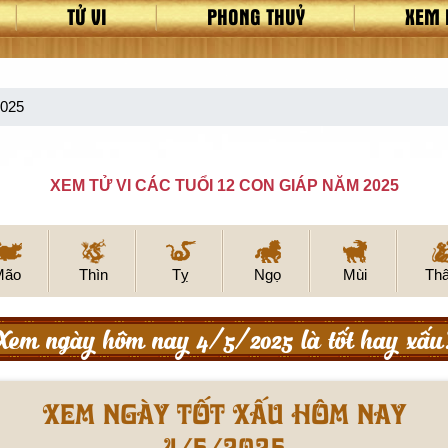
TỬ VI
PHONG THUỶ
XEM 
2025
XEM TỬ VI CÁC TUỔI 12 CON GIÁP NĂM 2025
Mão
Thìn
Tỵ
Ngọ
Mùi
Th
Xem ngày hôm nay 4/5/2025 là tốt hay xấu
Xem ngày tốt xấu hôm nay
4/5/2025