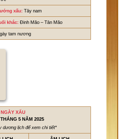
ướng xấu:
Tây nam
uổi khắc:
Đinh Mão – Tân Mão
gày tam nương
NGÀY XẤU
THÁNG 5 NĂM 2025
 dương lịch để xem chi tiết*
 LỊCH
ÂM LỊCH