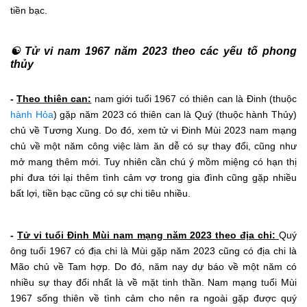
tiền bạc.
☯ Tử vi nam 1967 năm 2023 theo các yếu tố phong
thủy
-
Theo thiên can:
nam giới tuổi 1967 có thiên can là Đinh (thuộc
hành Hỏa
) gặp năm 2023 có thiên can là Quý (thuộc hành Thủy)
chủ về Tương Xung. Do đó, xem tử vi Đinh Mùi 2023 nam mạng
chủ về một năm công việc làm ăn dễ có sự thay đổi, cũng như
mở mang thêm mới. Tuy nhiên cần chú ý mồm miệng có hạn thị
phi đưa tới lại thêm tình cảm vợ trong gia đình cũng gặp nhiều
bất lợi, tiền bạc cũng có sự chi tiêu nhiều.
-
Tử vi tuổi Đinh Mùi nam mạng năm 2023 theo địa chi:
Quý
ông tuổi 1967 có địa chi là Mùi gặp năm 2023 cũng có địa chi là
Mão chủ về Tam hợp. Do đó, năm nay dự báo về một năm có
nhiều sự thay đổi nhất là về mặt tinh thần. Nam mạng tuổi Mùi
1967 sống thiên về tình cảm cho nên ra ngoài gặp được quý