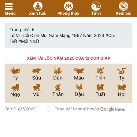
Menu
Xem tuổi
Phong thủy
Tử vi
Xem bói
Trang chủ
Tử Vi Tuổi Đinh Mùi Nam Mạng 1967 Năm 2023 #Chi
Tiết #Mới Nhất
XEM TÀI LỘC NĂM 2025 CỦA 12 CON GIÁP
Tý
Sửu
Dần
Mão
Thìn
Tỵ
Ngọ
Mùi
Thân
Dậu
Tuất
Hợi
Thứ 5, 6/7/2023
Theo dõi PhongThuySo