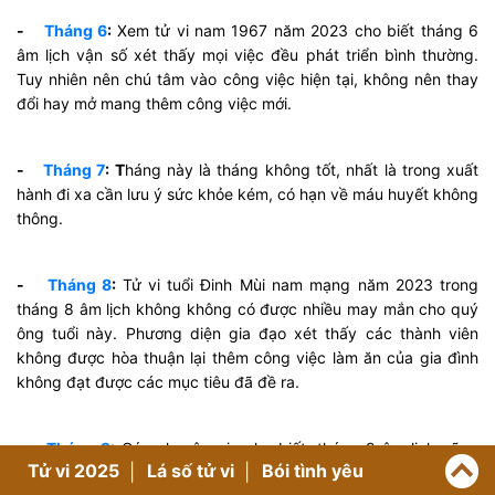
-
Tháng 6
:
Xem tử vi nam 1967 năm 2023 cho biết tháng 6
âm lịch vận số xét thấy mọi việc đều phát triển bình thường.
Tuy nhiên nên chú tâm vào công việc hiện tại, không nên thay
đổi hay mở mang thêm công việc mới.
-
Tháng 7
: T
háng này là tháng không tốt, nhất là trong xuất
hành đi xa cần lưu ý sức khỏe kém, có hạn về máu huyết không
thông.
-
Tháng 8
:
Tử vi tuổi Đinh Mùi nam mạng năm 2023 trong
tháng 8 âm lịch không không có được nhiều may mắn cho quý
ông tuổi này. Phương diện gia đạo xét thấy các thành viên
không được hòa thuận lại thêm công việc làm ăn của gia đình
không đạt được các mục tiêu đã đề ra.
-
Tháng 9
:
Các chuyên gia cho biết, tháng 9 âm lịch cũng
Tử vi 2025
Lá số tử vi
Bói tình yêu
không phải là tháng thuận lợi đối với nam mạng tuổi Đinh Mùi