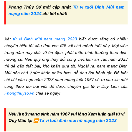
Phong Thủy Số mới cập nhật
Tử vi tuổi Đinh Mùi nam
mạng năm 2024
chi tiết nhất!
Xét
tử vi Đinh Mùi nam mạng 2023
biết được rằng có nhiều
chuyển biến tốt xấu đan xen đối với chủ mệnh tuổi này. Mọi việc
trong năm nay chủ về ổn định, phát triển bình thường theo định
hướng cũ. Nếu quý ông thay đổi công việc làm ăn vào năm 2023
thì dễ gặp thất bại, khó khăn đưa tới. Ngoài ra, nam mạng Đinh
Mùi nên chú ý sức khỏe nhiều hơn, dễ đau ốm bệnh tật. Để biết
chi tiết vận hạn năm 2023 nam mạng tuổi 1967 sẽ ra sao xin mời
cùng theo dõi bài viết để được chuyên gia tử vi Duy Linh của
Phongthuyso.vn
chia sẻ ngay!
Nếu là nữ mạng sinh năm 1967 vui lòng Xem luận giải tử vi
Quý Mão tại ⏩
Tử vi tuổi đinh mùi nữ mạng năm 2023