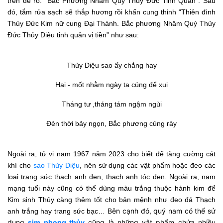
trên đề rõ: “Bắc Phương Nhâm Quý Thủy Đức Tinh Quân”. Sau
đó, tắm rửa sạch sẽ thắp hương rồi khấn cung thỉnh “Thiên đình
Thủy Đức Kim nữ cung Đại Thánh. Bắc phương Nhâm Quý Thủy
Đức Thủy Diệu tinh quân vị tiền” như sau:
Thủy Diệu sao ấy chẳng hay
Hai - mốt nhằm ngày ta cúng để xui
Tháng tư ,tháng tám ngậm ngùi
Đèn thời bảy ngọn, Bắc phương cúng rày
Ngoài ra, tử vi nam 1967 năm 2023 cho biết để tăng cường cát
khí cho
sao Thủy Diệu
, nên sử dụng các vật phẩm hoặc đeo các
loại trang sức thạch anh đen, thạch anh tóc đen. Ngoài ra, nam
mạng tuổi này cũng có thể dùng màu trắng thuộc hành kim để
Kim sinh Thủy càng thêm tốt cho bản mệnh như đeo đá Thạch
Bên cạnh đó, quý nam có thể sử
anh trắng hay trang sức bạc…
dụng
sim phong thủy
cũng là những vật phẩm chứa nhiều