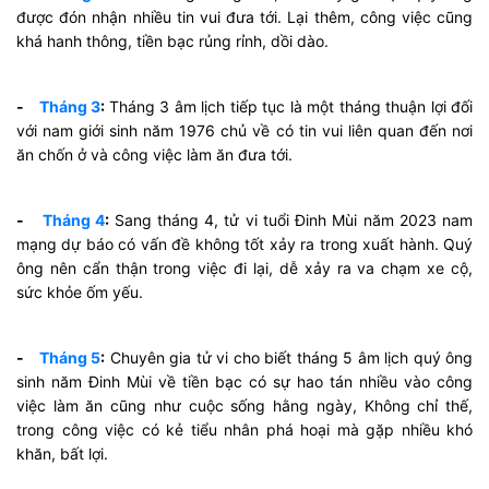
được đón nhận nhiều tin vui đưa tới. Lại thêm, công việc cũng
khá hanh thông, tiền bạc rủng rỉnh, dồi dào.
-
Tháng 3
:
Tháng 3 âm lịch tiếp tục là một tháng thuận lợi đối
với nam giới sinh năm 1976 chủ về có tin vui liên quan đến nơi
ăn chốn ở và công việc làm ăn đưa tới.
-
Tháng 4
:
Sang tháng 4, tử vi tuổi Đinh Mùi năm 2023 nam
mạng dự báo có vấn đề không tốt xảy ra trong xuất hành. Quý
ông nên cẩn thận trong việc đi lại, dễ xảy ra va chạm xe cộ,
sức khỏe ốm yếu.
-
Tháng 5
:
Chuyên gia tử vi cho biết tháng 5 âm lịch quý ông
sinh năm Đinh Mùi về tiền bạc có sự hao tán nhiều vào công
việc làm ăn cũng như cuộc sống hằng ngày, Không chỉ thế,
trong công việc có kẻ tiểu nhân phá hoại mà gặp nhiều khó
khăn, bất lợi.