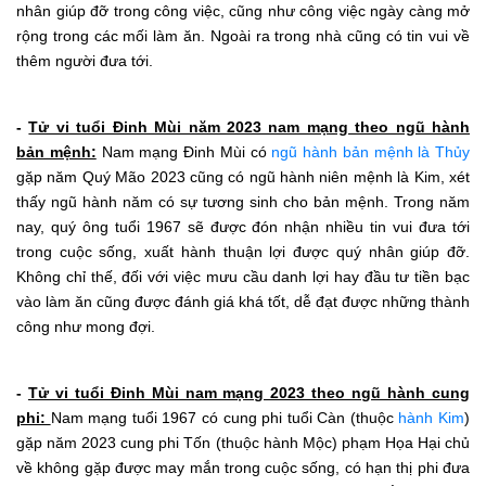
nhân giúp đỡ trong công việc, cũng như công việc ngày càng mở
rộng trong các mối làm ăn. Ngoài ra trong nhà cũng có tin vui về
thêm người đưa tới.
-
Tử vi tuổi Đinh Mùi năm 2023 nam mạng theo ngũ hành
bản mệnh:
Nam mạng Đinh Mùi có
ngũ hành bản mệnh là Thủy
gặp năm Quý Mão 2023 cũng có ngũ hành niên mệnh là Kim, xét
thấy ngũ hành năm có sự tương sinh cho bản mệnh. Trong năm
nay, quý ông tuổi 1967 sẽ được đón nhận nhiều tin vui đưa tới
trong cuộc sống, xuất hành thuận lợi được quý nhân giúp đỡ.
Không chỉ thế, đối với việc mưu cầu danh lợi hay đầu tư tiền bạc
vào làm ăn cũng được đánh giá khá tốt, dễ đạt được những thành
công như mong đợi.
-
Tử vi tuổi Đinh Mùi nam mạng 2023 theo ngũ hành cung
phi:
Nam mạng tuổi 1967 có cung phi tuổi Càn (thuộc
hành Kim
)
gặp năm 2023 cung phi Tốn (thuộc hành Mộc) phạm Họa Hại chủ
về không gặp được may mắn trong cuộc sống, có hạn thị phi đưa