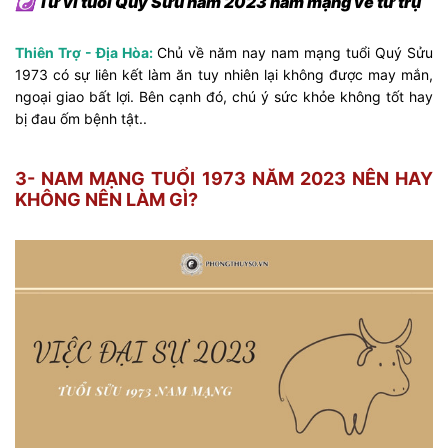
☯ Tử vi tuổi Quý Sửu năm 2023 nam mạng về tứ trụ
Thiên Trợ - Địa Hòa:
Chủ về năm nay nam mạng tuổi Quý Sửu
1973 có sự liên kết làm ăn tuy nhiên lại không được may mắn,
ngoại giao bất lợi. Bên cạnh đó, chú ý sức khỏe không tốt hay
bị đau ốm bệnh tật..
3- NAM MẠNG TUỔI 1973 NĂM 2023 NÊN HAY
KHÔNG NÊN LÀM GÌ?