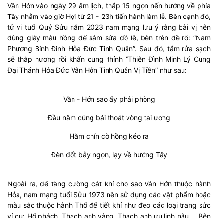
Vân Hớn vào ngày 29 âm lịch, thắp 15 ngọn nến hướng về phía
Tây nhằm vào giờ Hợi từ 21 - 23h tiến hành làm lễ. Bên cạnh đó,
tử vi tuổi Quý Sửu năm 2023 nam mạng lưu ý rằng bài vị nên
dùng giấy màu hồng để sắm sửa đồ lễ, bên trên đề rõ: “Nam
Phương Bính Đinh Hỏa Đức Tinh Quân”. Sau đó, tắm rửa sạch
sẽ thắp hương rồi khấn cung thỉnh “Thiên Đình Minh Lý Cung
Đại Thánh Hỏa Đức Vân Hớn Tinh Quân Vị Tiền” như sau:
Văn - Hớn sao ấy phải phòng
Đầu năm cúng bái thoát vòng tai ương
Hăm chín cờ hồng kéo ra
Đèn đốt bảy ngọn, lạy về hướng Tây
Ngoài ra, để tăng cường cát khí cho sao Vân Hớn thuộc hành
Hỏa, nam mạng tuổi Sửu 1973 nên sử dụng các vật phẩm hoặc
màu sắc thuộc hành Thổ để tiết khí như đeo các loại trang sức
ví dụ: Hổ phách, Thạch anh vàng, Thạch anh ưu linh nâu,... Bên