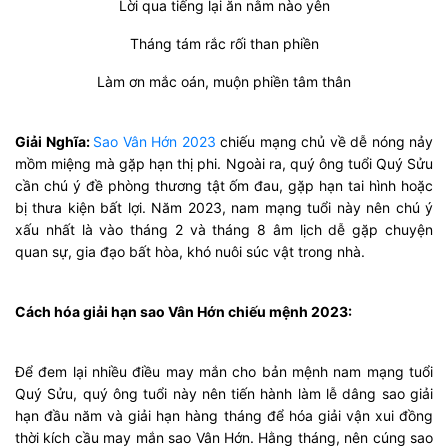
Lời qua tiếng lại ăn nằm nào yên
Tháng tám rắc rối than phiền
Làm ơn mắc oán, muộn phiền tâm thân
Giải Nghĩa:
Sao Vân Hớn 2023
chiếu mạng chủ về dễ nóng nảy
mồm miệng mà gặp hạn thị phi. Ngoài ra, quý ông tuổi Quý Sửu
cần chú ý đề phòng thương tật ốm đau, gặp hạn tai hình hoặc
bị thưa kiện bất lợi. Năm 2023, nam mạng tuổi này nên chú ý
xấu nhất là vào tháng 2 và tháng 8 âm lịch dễ gặp chuyện
quan sự, gia đạo bất hòa, khó nuôi súc vật trong nhà.
Cách hóa giải hạn sao Vân Hớn chiếu mệnh 2023:
Để đem lại nhiều điều may mắn cho bản mệnh nam mạng tuổi
Quý Sửu, quý ông tuổi này nên tiến hành làm lễ dâng sao giải
hạn đầu năm và giải hạn hàng tháng để hóa giải vận xui đồng
thời kích cầu may mắn sao Vân Hớn. Hằng tháng, nên cúng sao