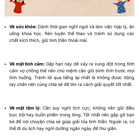
Về sức khỏe:
Dành thời gian nghỉ ngơi và làm việc hợp lý, ăn
uống khoa học. Rèn luyện thể thao và tránh sử dụng các
chất kích thích, giữ tinh thần thoải mái.
Về mặt tình cảm:
Gặp hạn này dễ xảy ra xung đột trong tình
cảm vợ chồng thế nên chủ mệnh cần giữ bình tĩnh trước mọi
tình huống. Tránh lời qua tiếng lại nhất là không được động
tay chân nên cùng chia sẻ để tìm ra cách giải quyết tốt nhất.
Về mặt tâm lý:
Cần suy nghĩ tích cực, không nên giữ điều
bực bội hay buồn phiền trong lòng. Tốt nhất nên gặp gỡ bạn
bè để nói chuyện chia sẻ giúp giải tỏa tinh thần. Ngoài ra, có
thể đi du lịch hay nghỉ dưỡng ngắn ngày để thư giãn.