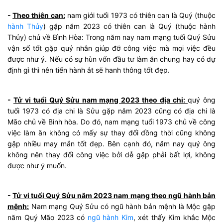
-
Theo thiên can:
nam giới tuổi 1973 có thiên can là Quý (thuộc
hành Thủy
) gặp năm 2023 có thiên can là Quý (thuộc hành
Thủy) chủ về Bình Hòa: Trong năm nay nam mạng tuổi Quý Sửu
vận số tốt gặp quý nhân giúp đỡ công việc mà mọi việc đều
được như ý. Nếu có sự hùn vốn đầu tư làm ăn chung hay có dự
định gì thì nên tiến hành ắt sẽ hanh thông tốt đẹp.
-
Tử vi tuổi Quý Sửu nam mạng 2023 theo địa chi:
quý ông
tuổi 1973 có địa chi là Sửu gặp năm 2023 cũng có địa chi là
Mão chủ về Bình hòa. Do đó, nam mạng tuổi 1973 chủ về công
việc làm ăn không có mấy sự thay đổi đồng thời cũng không
gặp nhiều may mắn tốt đẹp. Bên cạnh đó, năm nay quý ông
không nên thay đổi công việc bởi dễ gặp phải bất lợi, không
được như ý muốn.
-
Tử vi tuổi Quý Sửu năm 2023 nam mạng theo ngũ hành bản
mệnh:
Nam mạng Quý Sửu có ngũ hành bản mệnh là Mộc gặp
năm Quý Mão 2023 có
ngũ hành Kim
, xét thấy Kim khắc Mộc