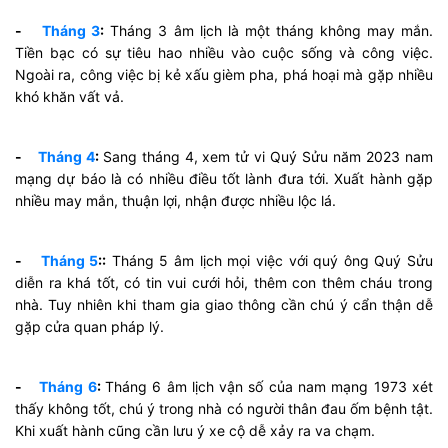
-
Tháng 3
:
Tháng 3 âm lịch là một tháng không may mắn.
Tiền bạc có sự tiêu hao nhiều vào cuộc sống và công việc.
Ngoài ra, công việc bị kẻ xấu gièm pha, phá hoại mà gặp nhiều
khó khăn vất vả.
-
Tháng 4
:
Sang tháng 4, xem tử vi Quý Sửu năm 2023 nam
mạng dự báo là có nhiều điều tốt lành đưa tới. Xuất hành gặp
nhiều may mắn, thuận lợi, nhận được nhiều lộc lá.
-
Tháng 5
::
Tháng 5 âm lịch mọi việc với quý ông Quý Sửu
diễn ra khá tốt, có tin vui cưới hỏi, thêm con thêm cháu trong
nhà. Tuy nhiên khi tham gia giao thông cần chú ý cẩn thận dễ
gặp cửa quan pháp lý.
-
Tháng 6
:
Tháng 6 âm lịch vận số của nam mạng 1973 xét
thấy không tốt, chú ý trong nhà có người thân đau ốm bệnh tật.
Khi xuất hành cũng cần lưu ý xe cộ dễ xảy ra va chạm.