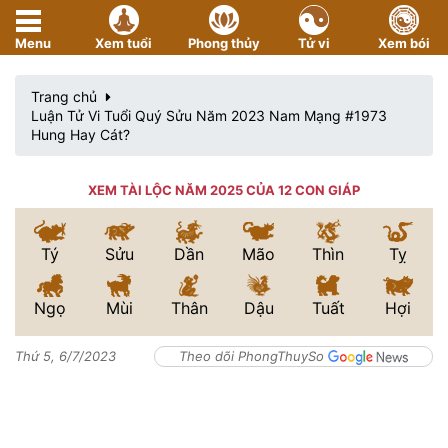
Menu
Xem tuổi
Phong thủy
Tử vi
Xem bói
Trang chủ
Luận Tử Vi Tuổi Quý Sửu Năm 2023 Nam Mạng #1973
Hung Hay Cát?
XEM TÀI LỘC NĂM 2025 CỦA 12 CON GIÁP
Tý
Sửu
Dần
Mão
Thìn
Tỵ
Ngọ
Mùi
Thân
Dậu
Tuất
Hợi
Thứ 5, 6/7/2023
Theo dõi PhongThuySo