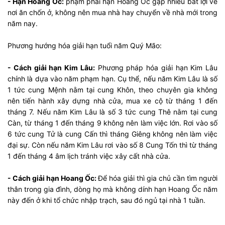
- Hạn Hoang Ốc:
phạm phải hạn Hoang Ốc gặp nhiều bất lợi về
nơi ăn chốn ở, không nên mua nhà hay chuyển về nhà mới trong
năm nay.
Phương hướng hóa giải hạn tuổi năm Quý Mão:
- Cách giải hạn Kim Lâu:
Phương pháp hóa giải hạn Kim Lâu
chính là dựa vào năm phạm hạn. Cụ thể, nếu năm Kim Lâu là số
1 tức cung Mệnh nằm tại cung Khôn, theo chuyên gia không
nên tiến hành xây dựng nhà cửa, mua xe cộ từ tháng 1 đến
tháng 7. Nếu năm Kim Lâu là số 3 tức cung Thê nằm tại cung
Càn, từ tháng 1 đến tháng 9 không nên làm việc lớn. Rơi vào số
6 tức cung Tử là cung Cấn thì tháng Giêng không nên làm việc
đại sự. Còn nếu năm Kim Lâu rơi vào số 8 Cung Tốn thì từ tháng
1 đến tháng 4 âm lịch tránh việc xây cất nhà cửa.
- Cách giải hạn Hoang Ốc:
Để hóa giải thì gia chủ cần tìm người
thân trong gia đình, dòng họ mà không dính hạn Hoang Ốc năm
này đến ở khi tổ chức nhập trạch, sau đó ngủ tại nhà 1 tuần.