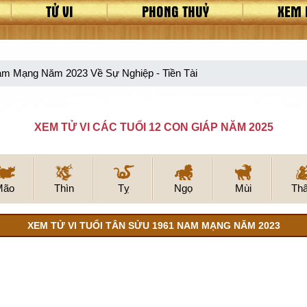
TỬ VI
PHONG THUỶ
XEM 
am Mạng Năm 2023 Về Sự Nghiệp - Tiền Tài
XEM TỬ VI CÁC TUỔI 12 CON GIÁP NĂM 2025
Mão
Thìn
Tỵ
Ngọ
Mùi
Th
XEM TỬ VI TUỔI TÂN SỬU 1961 NAM MẠNG NĂM 2023