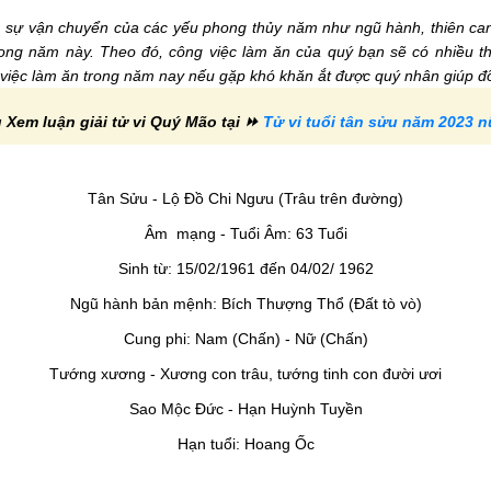
 sự vận chuyển của các yếu phong thủy năm như ngũ hành, thiên can, 
ong năm này. Theo đó, công việc làm ăn của quý bạn sẽ có nhiều t
 việc làm ăn trong năm nay nếu gặp khó khăn ắt được quý nhân giúp đỡ
 Xem luận giải tử vi Quý Mão tại ⏩
Tử vi tuổi tân sửu năm 2023 
Tân Sửu - Lộ Đồ Chi Ngưu (Trâu trên đường)
Âm mạng - Tuổi Âm: 63 Tuổi
Sinh từ: 15/02/1961 đến 04/02/ 1962
Ngũ hành bản mệnh: Bích Thượng Thổ (Đất tò vò)
Cung phi: Nam (Chấn) - Nữ (Chấn)
Tướng xương - Xương con trâu, tướng tinh con đười ươi
Sao Mộc Đức - Hạn Huỳnh Tuyền
Hạn tuổi: Hoang Ốc