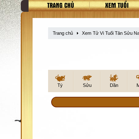
TRANG CHỦ
XEM TUỔI
Trang chủ
Xem Tử Vi Tuổi Tân Sửu N
Tý
Sửu
Dần