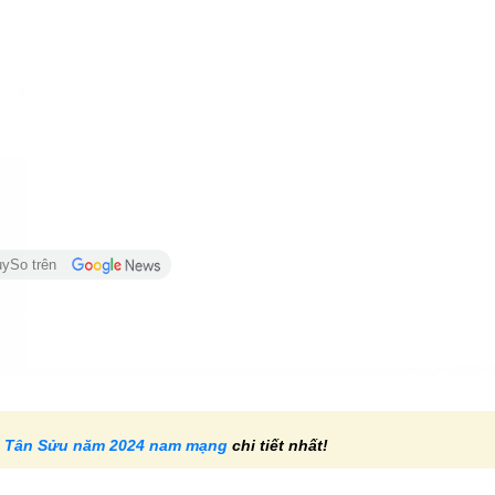
uySo trên
ổi Tân Sửu năm 2024 nam mạng
chi tiết nhất!