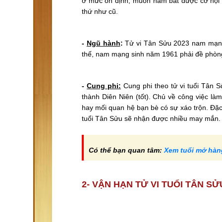
ở mức ổn định, muốn nắm bắt được cơ hội tố
thứ như cũ.
-
Ngũ hành
:
Tử vi Tân Sửu 2023 nam mạng
thế, nam mạng sinh năm 1961 phải đề phòng 
-
Cung phi:
Cung phi theo tử vi tuổi Tân
thành Diên Niên (tốt). Chủ về công việc là
hay mối quan hệ bạn bè có sự xáo trộn. Đặ
tuổi Tân Sửu sẽ nhận được nhiều may mắn.
Có thể bạn quan tâm:
Xem tuổi mở hàn
2- VẬN HẠN TỬ VI TUỔI TÂN S