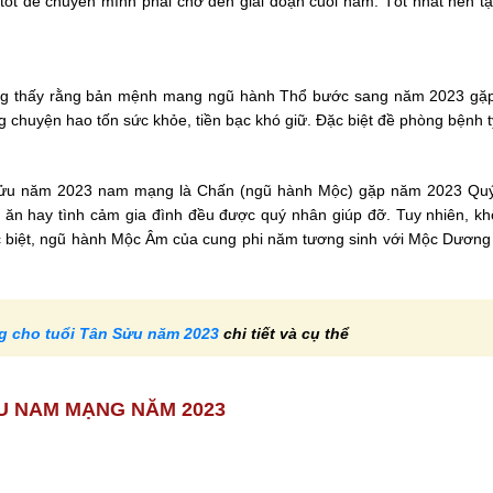
t để chuyển mình phải chờ đến giai đoạn cuối năm. Tốt nhất nên tập 
 thấy rằng bản mệnh mang ngũ hành Thổ bước sang năm 2023 gặp n
chuyện hao tốn sức khỏe, tiền bạc khó giữ. Đặc biệt đề phòng bệnh t
 Sửu năm 2023 nam mạng là Chấn (ngũ hành Mộc) gặp năm 2023 Quý
m ăn hay tình cảm gia đình đều được quý nhân giúp đỡ. Tuy nhiên, kh
c biệt, ngũ hành Mộc Âm của cung phi năm tương sinh với Mộc Dương
g cho tuổi Tân Sửu năm 2023
chi tiết và cụ thể
ỬU NAM MẠNG NĂM 2023