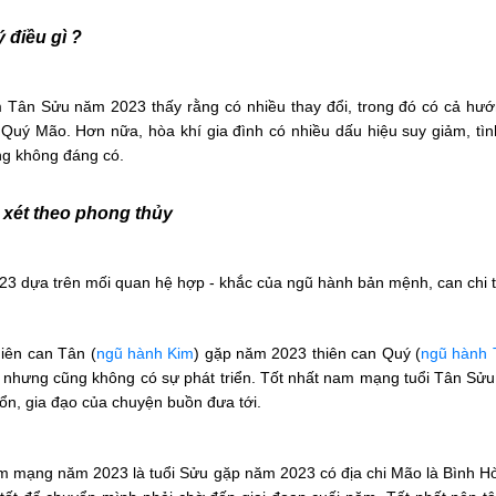
 điều gì ?
 Tân Sửu năm 2023 thấy rằng có nhiều thay đổi, trong đó có cả hướn
ăm Quý Mão. Hơn nữa, hòa khí gia đình có nhiều dấu hiệu suy giảm, 
ồng không đáng có.
 xét theo phong thủy
 dựa trên mối quan hệ hợp - khắc của ngũ hành bản mệnh, can chi tu
iên can Tân (
ngũ hành Kim
) gặp năm 2023 thiên can Quý (
ngũ hành 
i nhưng cũng không có sự phát triển. Tốt nhất nam mạng tuổi Tân Sửu
ổn, gia đạo của chuyện buồn đưa tới.
nam mạng năm 2023 là tuổi Sửu gặp năm 2023 có địa chi Mão là Bình Hò