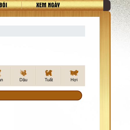
BÓI
XEM NGÀY
ân
Dậu
Tuất
Hợi