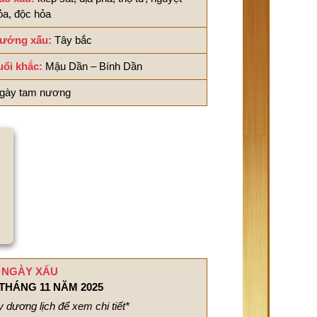
ỏa, độc hỏa
ướng xấu:
Tây bắc
uổi khắc:
Mậu Dần – Bính Dần
gày tam nương
NGÀY XẤU
THÁNG 11 NĂM 2025
 dương lịch để xem chi tiết*