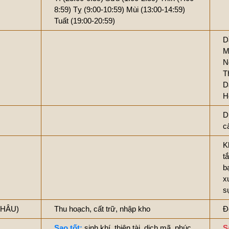
8:59)
Tỵ (9:00-10:59)
Mùi (13:00-14:59)
Tuất (19:00-20:59)
D
M
N
T
D
H
D
c
K
tắ
b
x
s
THÂU)
Thu hoạch, cất trữ, nhập kho
Đ
Sao tốt:
sinh khí, thiên tài, dịch mã, phúc
S