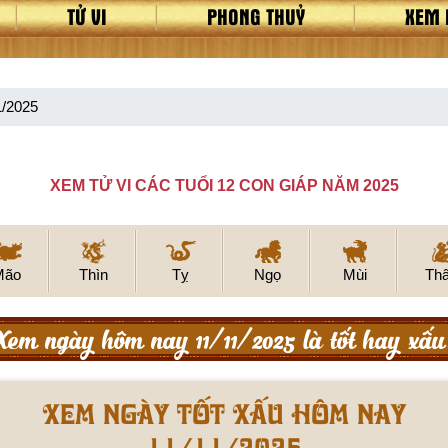
TỬ VI
PHONG THUỶ
XEM 
1/2025
XEM TỬ VI CÁC TUỔI 12 CON GIÁP NĂM 2025
Mão
Thìn
Tỵ
Ngọ
Mùi
Th
Xem ngày hôm nay 11/11/2025 là tốt hay xấu
Xem ngày tốt xấu hôm nay
11/11/2025