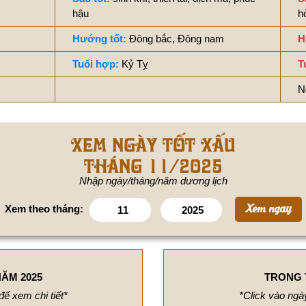
hậu
h
Hướng tốt:
Đông bắc, Đông nam
H
Tuổi hợp:
Kỷ Tỵ
T
N
Xem ngày tốt xấu
tháng 11/2025
Nhập ngày/tháng/năm dương lịch
Xem theo tháng:
ĂM 2025
TRONG 
để xem chi tiết*
*Click vào ngày