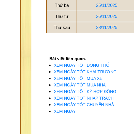
Thứ ba
25/11/2025
Thứ tư
26/11/2025
Thứ sáu
28/11/2025
Bài viết liên quan:
XEM NGÀY TỐT ĐỘNG THỔ
XEM NGÀY TỐT KHAI TRƯƠNG
XEM NGÀY TỐT MUA XE
XEM NGÀY TỐT MUA NHÀ
XEM NGÀY TỐT KÝ HỢP ĐỒNG
XEM NGÀY TỐT NHẬP TRẠCH
XEM NGÀY TỐT CHUYỂN NHÀ
XEM NGÀY