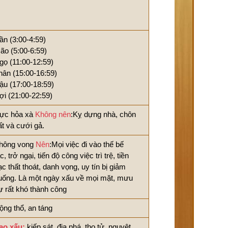
ần (3:00-4:59)
ão (5:00-6:59)
gọ (11:00-12:59)
hân (15:00-16:59)
ậu (17:00-18:59)
ợi (21:00-22:59)
ực hỏa xà
Không nên
:Kỵ dựng nhà, chôn
ất và cưới gả.
hông vong
Nên
:Mọi việc đi vào thế bế
c, trở ngại, tiến độ công việc trì trệ, tiền
ạc thất thoát, danh vọng, uy tín bị giảm
uống. Là một ngày xấu về mọi mặt, mưu
ự rất khó thành công
ộng thổ, an táng
ao xấu:
kiếp sát, địa phá, thọ tử, nguyệt