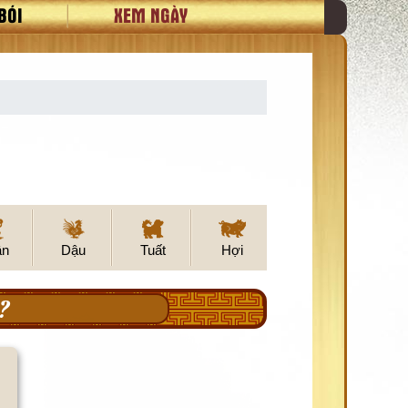
BÓI
XEM NGÀY
ân
Dậu
Tuất
Hợi
?