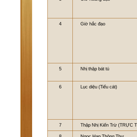
4
Giờ hắc đạo
5
Nhị thập bát tú
6
Lục diệu (Tiểu cát)
7
Thập Nhị Kiến Trừ (TRỰC 
8
Ngọc Hạp Thông Thư