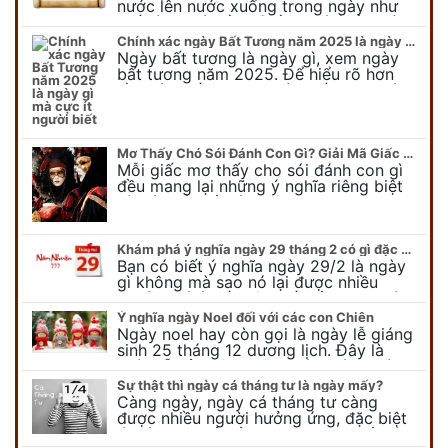
nước lên nước xuống trong ngày như
thế nào? Có điều gì cần chú ý về ngày
con nước lên? Đừng…
Chính xác ngày Bất Tương năm 2025 là ngày gì mà cực ít người biết
Ngày bất tương là ngày gì, xem ngày
bất tương năm 2025. Để hiểu rõ hơn
về ngày bất tương, ngày bất tương là
ngày gì mời quý bạn tham…
Mơ Thấy Chó Sói Đánh Con Gì? Giải Mã Giấc Mơ Bí Ẩn
Mỗi giấc mơ thấy cho sói đánh con gì
đều mang lại những ý nghĩa riêng biệt
và có thể phản ánh tâm trạng, suy nghĩ
của chúng ta.
Khám phá ý nghĩa ngày 29 tháng 2 có gì đặc biệt?
Bạn có biết ý nghĩa ngày 29/2 là ngày
gì không mà sao nó lại được nhiều
người chú ý đến vậy. Tất cả mọi người
đều cho rằng đây…
Ý nghĩa ngày Noel đối với các con Chiên
Ngày noel hay còn gọi là ngày lễ giáng
sinh 25 tháng 12 dương lịch. Đây là
ngày lễ của bên thiên chúa giáo, ngày
lễ thiên chúa giáng sinh,…
Sự thật thì ngày cá tháng tư là ngày mấy?
Càng ngày, ngày cá tháng tư càng
được nhiều người hưởng ứng, đặc biệt
là các bạn trẻ bởi họ sẽ nghĩ ra đủ trò