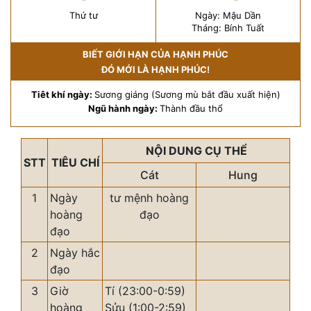
Thứ tư
Ngày: Mậu Dần
Tháng: Bính Tuất
BIẾT GIỚI HẠN CỦA HẠNH PHÚC
ĐÓ MỚI LÀ HẠNH PHÚC!
Tiêt khí ngày:
Sương giáng (Sương mù bắt đầu xuất hiện)
Ngũ hành ngày:
Thành đầu thổ
NỘI DUNG CỤ THỂ
STT
TIÊU CHÍ
Cát
Hung
1
Ngày
tư mệnh hoàng
hoàng
đạo
đạo
2
Ngày hắc
đạo
3
Giờ
Tí (23:00-0:59)
hoàng
Sửu (1:00-2:59)