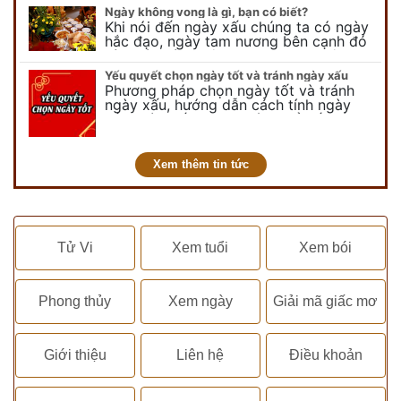
vui chơi, tinh nghịch, hài…
Ngày không vong là gì, bạn có biết?
Khi nói đến ngày xấu chúng ta có ngày
hắc đạo, ngày tam nương bên cạnh đó
còn có ngày không vong. Tuy nhiên khi
nói đến ngày không vong…
Yếu quyết chọn ngày tốt và tránh ngày xấu
Phương pháp chọn ngày tốt và tránh
ngày xấu, hướng dẫn cách tính ngày
tốt, ngày xấu trong tháng để tiến hành
kết hôn, động thổ, nhập trạch, khai
trương,...
Xem thêm tin tức
Tử Vi
Xem tuổi
Xem bói
Phong thủy
Xem ngày
Giải mã giấc mơ
Giới thiệu
Liên hệ
Điều khoản