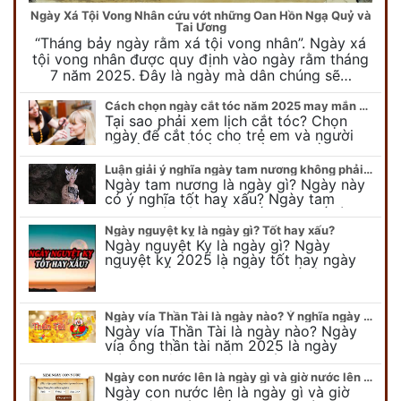
Ngày Xá Tội Vong Nhân cứu vớt những Oan Hồn Ngạ Quỷ và
Tai Ương
“Tháng bảy ngày rằm xá tội vong nhân”. Ngày xá
tội vong nhân được quy định vào ngày rằm tháng
7 năm 2025. Đây là ngày mà dân chúng sẽ…
Cách chọn ngày cắt tóc năm 2025 may mắn cho cả trẻ em và người lớn
Tại sao phải xem lịch cắt tóc? Chọn
ngày để cắt tóc cho trẻ em và người
lớn cần lưu ý điều gì để gặp nhiều may
mắn ? Khi…
Luận giải ý nghĩa ngày tam nương không phải ai cũng biết
Ngày tam nương là ngày gì? Ngày này
có ý nghĩa tốt hay xấu? Ngày tam
nương sát có nguồn gốc như thế nào?
Cần kiêng kỵ điều gì khi…
Ngày nguyệt kỵ là ngày gì? Tốt hay xấu?
Ngày nguyệt Kỵ là ngày gì? Ngày
nguyệt kỵ 2025 là ngày tốt hay ngày
xấu, xem ngay để biết chi tiết ý nghĩa
ngày nguyệt kỵ cũng như nguồn…
Ngày vía Thần Tài là ngày nào? Ý nghĩa ngày vía Thần Tài năm 2025
Ngày vía Thần Tài là ngày nào? Ngày
vía ông thần tài năm 2025 là ngày
mùng 10 âm lịch hàng tháng. Tại sao
trong ngày này, tất cả mọi…
Ngày con nước lên là ngày gì và giờ nước lên nước xuống trong ngày?
Ngày con nước lên là ngày gì và giờ