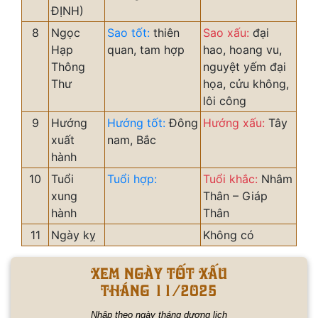
ĐỊNH)
8
Ngọc
Sao tốt:
thiên
Sao xấu:
đại
Hạp
quan, tam hợp
hao, hoang vu,
Thông
nguyệt yếm đại
Thư
họa, cửu không,
lôi công
9
Hướng
Hướng tốt:
Đông
Hướng xấu:
Tây
xuất
nam, Bắc
hành
10
Tuổi
Tuổi hợp:
Tuổi khắc:
Nhâm
xung
Thân – Giáp
hành
Thân
11
Ngày kỵ
Không có
Xem ngày tốt xấu
tháng 11/2025
Nhập theo ngày tháng dương lịch