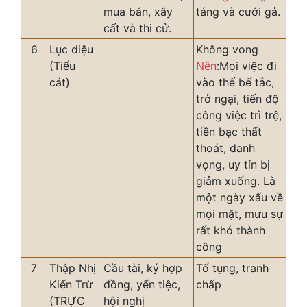
mua bán, xây
táng và cưới gả.
cất và thi cử.
6
Lục diệu
Không vong
(Tiểu
Nên
:Mọi việc đi
cát)
vào thế bế tắc,
trở ngại, tiến độ
công việc trì trệ,
tiền bạc thất
thoát, danh
vọng, uy tín bị
giảm xuống. Là
một ngày xấu về
mọi mặt, mưu sự
rất khó thành
công
7
Thập Nhị
Cầu tài, ký hợp
Tố tụng, tranh
Kiến Trừ
đồng, yến tiệc,
chấp
(TRỰC
hội nghị