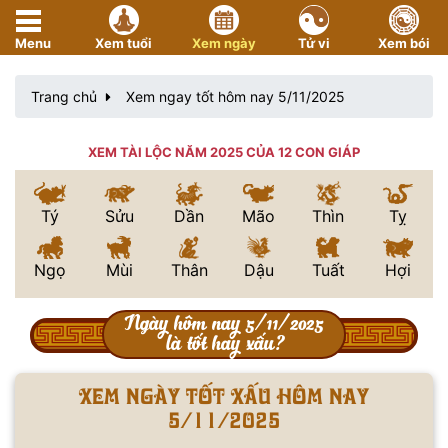
Menu
Xem tuổi
Xem ngày
Tử vi
Xem bói
Trang chủ
Xem ngay tốt hôm nay 5/11/2025
XEM TÀI LỘC NĂM 2025 CỦA 12 CON GIÁP
Tý
Sửu
Dần
Mão
Thìn
Tỵ
Ngọ
Mùi
Thân
Dậu
Tuất
Hợi
Ngày hôm nay 5/11/2025
là tốt hay xấu?
Xem ngày tốt xấu hôm nay
5/11/2025