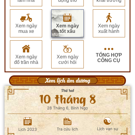
làm nhà
động thổ
khai trương
Xem ngày
Xem ngày
Xem ngày
mua xe
tốt xấu
xuất hành
TỔNG HỢP
Xem ngày
Xem ngày
CÔNG CỤ
đổ trần nhà
cưới hỏi
Xem lịch âm dương
Thứ hai
10 tháng 8
28 Tháng 6, Bính Ngọ
Lịch vạn sự
Tra cứu lịch
Lịch 2023