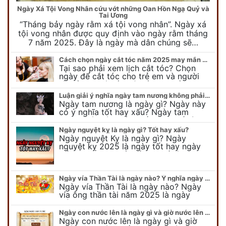
Ngày Xá Tội Vong Nhân cứu vớt những Oan Hồn Ngạ Quỷ và
Tai Ương
“Tháng bảy ngày rằm xá tội vong nhân”. Ngày xá
tội vong nhân được quy định vào ngày rằm tháng
7 năm 2025. Đây là ngày mà dân chúng sẽ…
Cách chọn ngày cắt tóc năm 2025 may mắn cho cả trẻ em và người lớn
Tại sao phải xem lịch cắt tóc? Chọn
ngày để cắt tóc cho trẻ em và người
lớn cần lưu ý điều gì để gặp nhiều may
mắn ? Khi…
Luận giải ý nghĩa ngày tam nương không phải ai cũng biết
Ngày tam nương là ngày gì? Ngày này
có ý nghĩa tốt hay xấu? Ngày tam
nương sát có nguồn gốc như thế nào?
Cần kiêng kỵ điều gì khi…
Ngày nguyệt kỵ là ngày gì? Tốt hay xấu?
Ngày nguyệt Kỵ là ngày gì? Ngày
nguyệt kỵ 2025 là ngày tốt hay ngày
xấu, xem ngay để biết chi tiết ý nghĩa
ngày nguyệt kỵ cũng như nguồn…
Ngày vía Thần Tài là ngày nào? Ý nghĩa ngày vía Thần Tài năm 2025
Ngày vía Thần Tài là ngày nào? Ngày
vía ông thần tài năm 2025 là ngày
mùng 10 âm lịch hàng tháng. Tại sao
trong ngày này, tất cả mọi…
Ngày con nước lên là ngày gì và giờ nước lên nước xuống trong ngày?
Ngày con nước lên là ngày gì và giờ