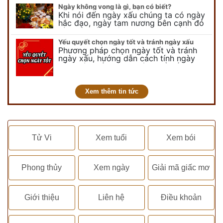
vui chơi, tinh nghịch, hài…
Ngày không vong là gì, bạn có biết?
Khi nói đến ngày xấu chúng ta có ngày
hắc đạo, ngày tam nương bên cạnh đó
còn có ngày không vong. Tuy nhiên khi
nói đến ngày không vong…
Yếu quyết chọn ngày tốt và tránh ngày xấu
Phương pháp chọn ngày tốt và tránh
ngày xấu, hướng dẫn cách tính ngày
tốt, ngày xấu trong tháng để tiến hành
kết hôn, động thổ, nhập trạch, khai
trương,...
Xem thêm tin tức
Tử Vi
Xem tuổi
Xem bói
Phong thủy
Xem ngày
Giải mã giấc mơ
Giới thiệu
Liên hệ
Điều khoản