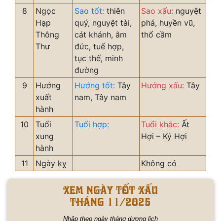
8
Ngọc
Sao tốt:
thiên
Sao xấu:
nguyệt
Hạp
quý, nguyệt tài,
phá, huyền vũ,
Thông
cát khánh, âm
thổ cầm
Thư
đức, tuế hợp,
tục thế, minh
đường
9
Hướng
Hướng tốt:
Tây
Hướng xấu:
Tây
xuất
nam, Tây nam
hành
10
Tuổi
Tuổi hợp:
Tuổi khắc:
Ất
xung
Hợi – Kỷ Hợi
hành
11
Ngày kỵ
Không có
Xem ngày tốt xấu
tháng 11/2025
Nhập theo ngày tháng dương lịch