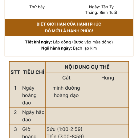
Thứ bảy
Ngày: Tân Tỵ
Tháng: Bính Tuất
BIẾT GIỚI HẠN CỦA HẠNH PHÚC
ĐÓ MỚI LÀ HẠNH PHÚC!
Tiêt khí ngày:
Lập đông (Bước vào mùa đông)
Ngũ hành ngày:
Bạch lạp kim
NỘI DUNG CỤ THỂ
STT
TIÊU CHÍ
Cát
Hung
1
Ngày
minh đường
hoàng
hoàng đạo
đạo
2
Ngày hắc
đạo
3
Giờ
Sửu (1:00-2:59)
hoàng
Thìn (7:00-8:59)