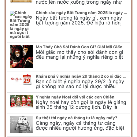
nước lên nước xuống trong ngày như
thế nào? Có điều gì cần chú ý về ngày
con nước lên? Đừng…
Chính xác ngày Bất Tương năm 2025 là ngày gì mà cực ít người biết
Ngày bất tương là ngày gì, xem ngày
bất tương năm 2025. Để hiểu rõ hơn
về ngày bất tương, ngày bất tương là
ngày gì mời quý bạn tham…
Mơ Thấy Chó Sói Đánh Con Gì? Giải Mã Giấc Mơ Bí Ẩn
Mỗi giấc mơ thấy cho sói đánh con gì
đều mang lại những ý nghĩa riêng biệt
và có thể phản ánh tâm trạng, suy nghĩ
của chúng ta.
Khám phá ý nghĩa ngày 29 tháng 2 có gì đặc biệt?
Bạn có biết ý nghĩa ngày 29/2 là ngày
gì không mà sao nó lại được nhiều
người chú ý đến vậy. Tất cả mọi người
đều cho rằng đây…
Ý nghĩa ngày Noel đối với các con Chiên
Ngày noel hay còn gọi là ngày lễ giáng
sinh 25 tháng 12 dương lịch. Đây là
ngày lễ của bên thiên chúa giáo, ngày
lễ thiên chúa giáng sinh,…
Sự thật thì ngày cá tháng tư là ngày mấy?
Càng ngày, ngày cá tháng tư càng
được nhiều người hưởng ứng, đặc biệt
là các bạn trẻ bởi họ sẽ nghĩ ra đủ trò