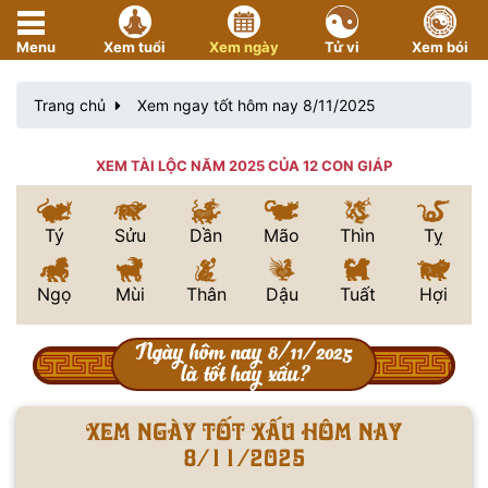
Menu
Xem tuổi
Xem ngày
Tử vi
Xem bói
Trang chủ
Xem ngay tốt hôm nay 8/11/2025
XEM TÀI LỘC NĂM 2025 CỦA 12 CON GIÁP
Tý
Sửu
Dần
Mão
Thìn
Tỵ
Ngọ
Mùi
Thân
Dậu
Tuất
Hợi
Ngày hôm nay 8/11/2025
là tốt hay xấu?
Xem ngày tốt xấu hôm nay
8/11/2025