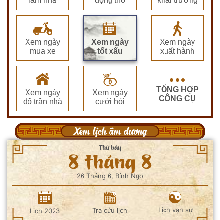
làm nhà
động thổ
khai trương
Xem ngày
Xem ngày
Xem ngày
mua xe
tốt xấu
xuất hành
TỔNG HỢP
Xem ngày
Xem ngày
CÔNG CỤ
đổ trần nhà
cưới hỏi
Xem lịch âm dương
Thứ bảy
8 tháng 8
26 Tháng 6, Bính Ngọ
Lịch vạn sự
Tra cứu lịch
Lịch 2023