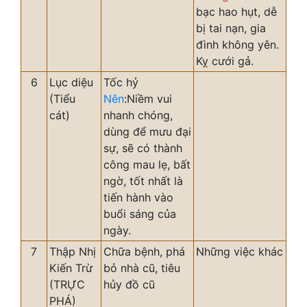
bạc hao hụt, dễ
bị tai nạn, gia
đình không yên.
Kỵ cưới gả.
6
Lục diệu
Tốc hỷ
(Tiểu
Nên
:Niềm vui
cát)
nhanh chóng,
dùng để mưu đại
sự, sẽ có thành
công mau lẹ, bất
ngờ, tốt nhất là
tiến hành vào
buổi sáng của
ngày.
7
Thập Nhị
Chữa bệnh, phá
Những việc khác
Kiến Trừ
bỏ nhà cũ, tiêu
(TRỰC
hủy đồ cũ
PHÁ)