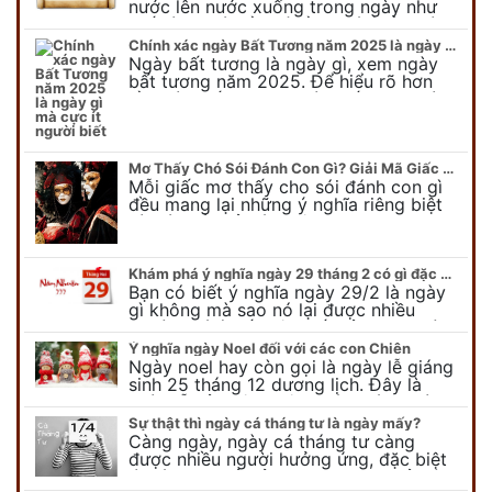
nước lên nước xuống trong ngày như
thế nào? Có điều gì cần chú ý về ngày
con nước lên? Đừng…
Chính xác ngày Bất Tương năm 2025 là ngày gì mà cực ít người biết
Ngày bất tương là ngày gì, xem ngày
bất tương năm 2025. Để hiểu rõ hơn
về ngày bất tương, ngày bất tương là
ngày gì mời quý bạn tham…
Mơ Thấy Chó Sói Đánh Con Gì? Giải Mã Giấc Mơ Bí Ẩn
Mỗi giấc mơ thấy cho sói đánh con gì
đều mang lại những ý nghĩa riêng biệt
và có thể phản ánh tâm trạng, suy nghĩ
của chúng ta.
Khám phá ý nghĩa ngày 29 tháng 2 có gì đặc biệt?
Bạn có biết ý nghĩa ngày 29/2 là ngày
gì không mà sao nó lại được nhiều
người chú ý đến vậy. Tất cả mọi người
đều cho rằng đây…
Ý nghĩa ngày Noel đối với các con Chiên
Ngày noel hay còn gọi là ngày lễ giáng
sinh 25 tháng 12 dương lịch. Đây là
ngày lễ của bên thiên chúa giáo, ngày
lễ thiên chúa giáng sinh,…
Sự thật thì ngày cá tháng tư là ngày mấy?
Càng ngày, ngày cá tháng tư càng
được nhiều người hưởng ứng, đặc biệt
là các bạn trẻ bởi họ sẽ nghĩ ra đủ trò