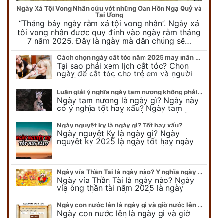
Ngày Xá Tội Vong Nhân cứu vớt những Oan Hồn Ngạ Quỷ và
Tai Ương
“Tháng bảy ngày rằm xá tội vong nhân”. Ngày xá
tội vong nhân được quy định vào ngày rằm tháng
7 năm 2025. Đây là ngày mà dân chúng sẽ…
Cách chọn ngày cắt tóc năm 2025 may mắn cho cả trẻ em và người lớn
Tại sao phải xem lịch cắt tóc? Chọn
ngày để cắt tóc cho trẻ em và người
lớn cần lưu ý điều gì để gặp nhiều may
mắn ? Khi…
Luận giải ý nghĩa ngày tam nương không phải ai cũng biết
Ngày tam nương là ngày gì? Ngày này
có ý nghĩa tốt hay xấu? Ngày tam
nương sát có nguồn gốc như thế nào?
Cần kiêng kỵ điều gì khi…
Ngày nguyệt kỵ là ngày gì? Tốt hay xấu?
Ngày nguyệt Kỵ là ngày gì? Ngày
nguyệt kỵ 2025 là ngày tốt hay ngày
xấu, xem ngay để biết chi tiết ý nghĩa
ngày nguyệt kỵ cũng như nguồn…
Ngày vía Thần Tài là ngày nào? Ý nghĩa ngày vía Thần Tài năm 2025
Ngày vía Thần Tài là ngày nào? Ngày
vía ông thần tài năm 2025 là ngày
mùng 10 âm lịch hàng tháng. Tại sao
trong ngày này, tất cả mọi…
Ngày con nước lên là ngày gì và giờ nước lên nước xuống trong ngày?
Ngày con nước lên là ngày gì và giờ