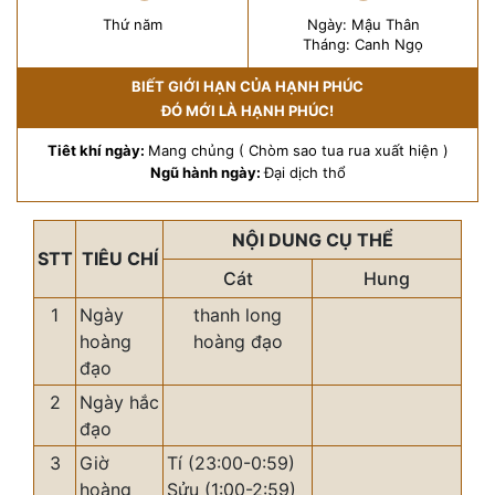
Thứ năm
Ngày: Mậu Thân
Tháng: Canh Ngọ
BIẾT GIỚI HẠN CỦA HẠNH PHÚC
ĐÓ MỚI LÀ HẠNH PHÚC!
Tiêt khí ngày:
Mang chủng ( Chòm sao tua rua xuất hiện )
Ngũ hành ngày:
Đại dịch thổ
NỘI DUNG CỤ THỂ
STT
TIÊU CHÍ
Cát
Hung
1
Ngày
thanh long
hoàng
hoàng đạo
đạo
2
Ngày hắc
đạo
3
Giờ
Tí (23:00-0:59)
hoàng
Sửu (1:00-2:59)