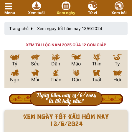
Menu
Xem tuổi
Xem ngày
Tử vi
Xem bói
Trang chủ
Xem ngay tốt hôm nay 13/6/2024
XEM TÀI LỘC NĂM 2025 CỦA 12 CON GIÁP
Tý
Sửu
Dần
Mão
Thìn
Tỵ
Ngọ
Mùi
Thân
Dậu
Tuất
Hợi
Ngày hôm nay 13/6/2024
là tốt hay xấu?
Xem ngày tốt xấu hôm nay
13/6/2024