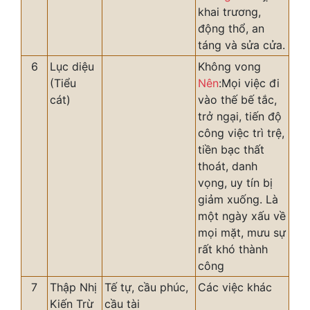
khai trương,
động thổ, an
táng và sửa cửa.
6
Lục diệu
Không vong
(Tiểu
Nên
:Mọi việc đi
cát)
vào thế bế tắc,
trở ngại, tiến độ
công việc trì trệ,
tiền bạc thất
thoát, danh
vọng, uy tín bị
giảm xuống. Là
một ngày xấu về
mọi mặt, mưu sự
rất khó thành
công
7
Thập Nhị
Tế tự, cầu phúc,
Các việc khác
Kiến Trừ
cầu tài