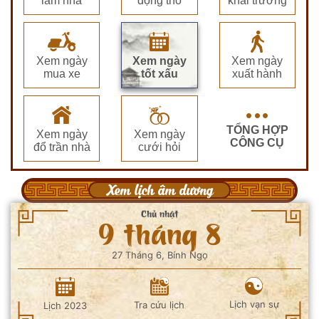
làm nhà
động thổ
khai trương
Xem ngày
Xem ngày
Xem ngày
mua xe
tốt xấu
xuất hành
TỔNG HỢP
Xem ngày
Xem ngày
CÔNG CỤ
đổ trần nhà
cưới hỏi
Xem lịch âm dương
Chủ nhật
9 tháng 8
27 Tháng 6, Bính Ngọ
Lịch vạn sự
Tra cứu lịch
Lịch 2023