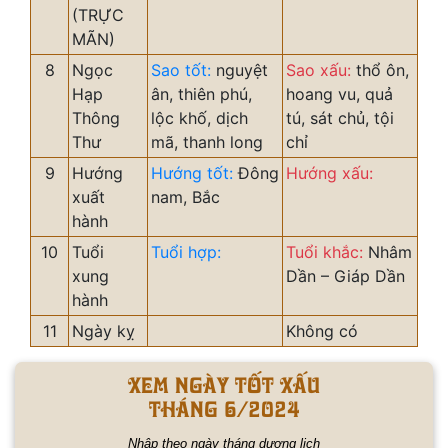
(TRỰC
MÃN)
8
Ngọc
Sao tốt:
nguyệt
Sao xấu:
thổ ôn,
Hạp
ân, thiên phú,
hoang vu, quả
Thông
lộc khố, dịch
tú, sát chủ, tội
Thư
mã, thanh long
chỉ
9
Hướng
Hướng tốt:
Đông
Hướng xấu:
xuất
nam, Bắc
hành
10
Tuổi
Tuổi hợp:
Tuổi khắc:
Nhâm
xung
Dần – Giáp Dần
hành
11
Ngày kỵ
Không có
Xem ngày tốt xấu
tháng 6/2024
Nhập theo ngày tháng dương lịch