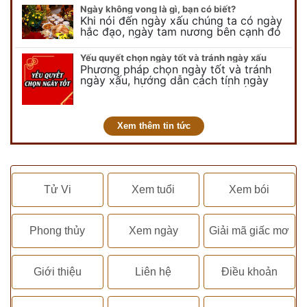
vui chơi, tinh nghịch, hài…
Ngày không vong là gì, bạn có biết?
Khi nói đến ngày xấu chúng ta có ngày
hắc đạo, ngày tam nương bên cạnh đó
còn có ngày không vong. Tuy nhiên khi
nói đến ngày không vong…
Yếu quyết chọn ngày tốt và tránh ngày xấu
Phương pháp chọn ngày tốt và tránh
ngày xấu, hướng dẫn cách tính ngày
tốt, ngày xấu trong tháng để tiến hành
kết hôn, động thổ, nhập trạch, khai
trương,...
Xem thêm tin tức
Tử Vi
Xem tuổi
Xem bói
Phong thủy
Xem ngày
Giải mã giấc mơ
Giới thiệu
Liên hệ
Điều khoản