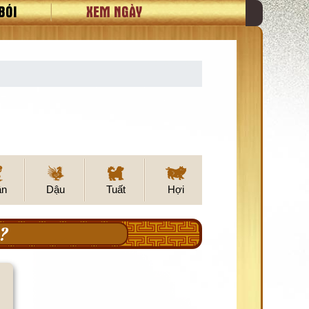
BÓI
XEM NGÀY
ân
Dậu
Tuất
Hợi
?