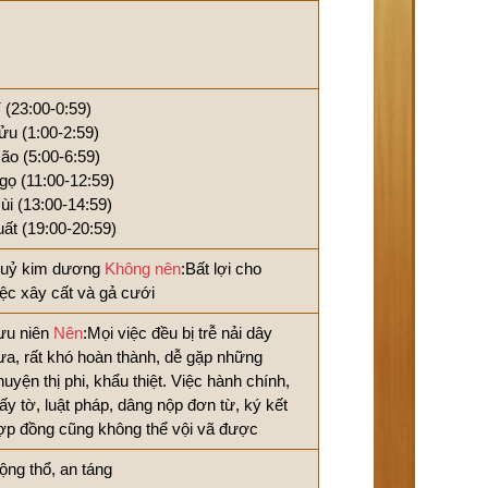
í (23:00-0:59)
ửu (1:00-2:59)
ão (5:00-6:59)
gọ (11:00-12:59)
ùi (13:00-14:59)
uất (19:00-20:59)
uỷ kim dương
Không nên
:Bất lợi cho
iệc xây cất và gả cưới
ưu niên
Nên
:Mọi việc đều bị trễ nải dây
ưa, rất khó hoàn thành, dễ gặp những
huyện thị phi, khẩu thiệt. Việc hành chính,
iấy tờ, luật pháp, dâng nộp đơn từ, ký kết
ợp đồng cũng không thể vội vã được
ộng thổ, an táng