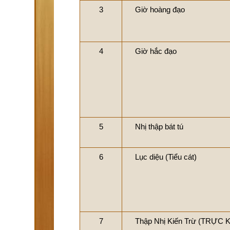
3
Giờ hoàng đạo
4
Giờ hắc đạo
5
Nhị thập bát tú
6
Lục diệu (Tiểu cát)
7
Thập Nhị Kiến Trừ (TRỰC 