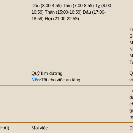
Dần (3:00-4:59)
Thìn (7:00-8:59)
Tỵ (9:00-
10:59)
Thân (15:00-16:59)
Dậu (17:00-
18:59)
Hợi (21:00-22:59)
T
S
M
N
M
T
Quỷ kim dương
Q
Nên
:Tốt cho việc an táng
v
L
d
c
g
h
KHAI)
Mọi việc
Đ