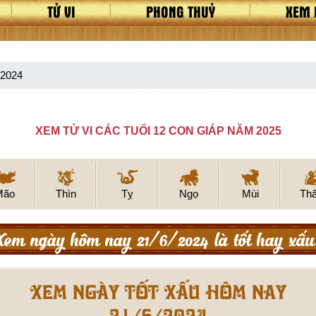
TỬ VI
PHONG THUỶ
XEM 
/2024
XEM TỬ VI CÁC TUỔI 12 CON GIÁP NĂM 2025
Mão
Thìn
Tỵ
Ngọ
Mùi
Th
Xem ngày hôm nay 21/6/2024 là tốt hay xấu
Xem ngày tốt xấu hôm nay
21/6/2024