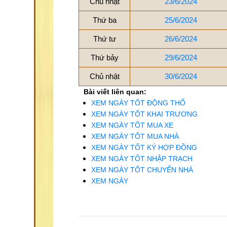
Chủ nhật
23/6/2024
Thứ ba
25/6/2024
Thứ tư
26/6/2024
Thứ bảy
29/6/2024
Chủ nhật
30/6/2024
Bài viết liên quan:
XEM NGÀY TỐT ĐỘNG THỔ
XEM NGÀY TỐT KHAI TRƯƠNG
XEM NGÀY TỐT MUA XE
XEM NGÀY TỐT MUA NHÀ
XEM NGÀY TỐT KÝ HỢP ĐỒNG
XEM NGÀY TỐT NHẬP TRẠCH
XEM NGÀY TỐT CHUYỂN NHÀ
XEM NGÀY