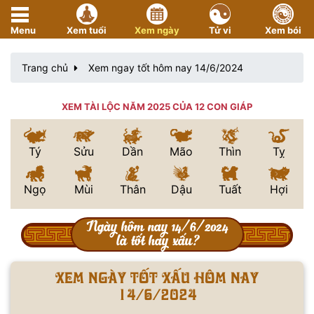
Menu
Xem tuổi
Xem ngày
Tử vi
Xem bói
Trang chủ
Xem ngay tốt hôm nay 14/6/2024
XEM TÀI LỘC NĂM 2025 CỦA 12 CON GIÁP
Tý
Sửu
Dần
Mão
Thìn
Tỵ
Ngọ
Mùi
Thân
Dậu
Tuất
Hợi
Ngày hôm nay 14/6/2024
là tốt hay xấu?
Xem ngày tốt xấu hôm nay
14/6/2024