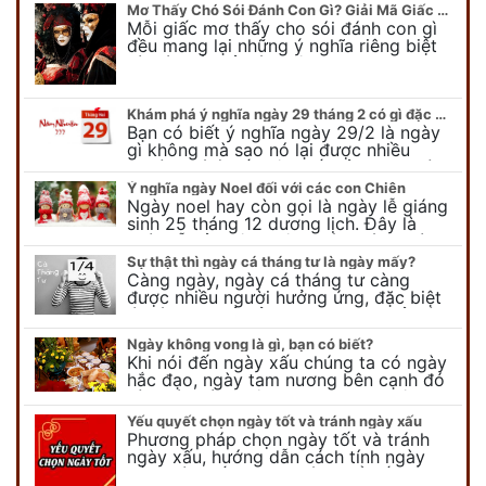
Mơ Thấy Chó Sói Đánh Con Gì? Giải Mã Giấc Mơ Bí Ẩn
Mỗi giấc mơ thấy cho sói đánh con gì
đều mang lại những ý nghĩa riêng biệt
và có thể phản ánh tâm trạng, suy nghĩ
của chúng ta.
Khám phá ý nghĩa ngày 29 tháng 2 có gì đặc biệt?
Bạn có biết ý nghĩa ngày 29/2 là ngày
gì không mà sao nó lại được nhiều
người chú ý đến vậy. Tất cả mọi người
đều cho rằng đây…
Ý nghĩa ngày Noel đối với các con Chiên
Ngày noel hay còn gọi là ngày lễ giáng
sinh 25 tháng 12 dương lịch. Đây là
ngày lễ của bên thiên chúa giáo, ngày
lễ thiên chúa giáng sinh,…
Sự thật thì ngày cá tháng tư là ngày mấy?
Càng ngày, ngày cá tháng tư càng
được nhiều người hưởng ứng, đặc biệt
là các bạn trẻ bởi họ sẽ nghĩ ra đủ trò
vui chơi, tinh nghịch, hài…
Ngày không vong là gì, bạn có biết?
Khi nói đến ngày xấu chúng ta có ngày
hắc đạo, ngày tam nương bên cạnh đó
còn có ngày không vong. Tuy nhiên khi
nói đến ngày không vong…
Yếu quyết chọn ngày tốt và tránh ngày xấu
Phương pháp chọn ngày tốt và tránh
ngày xấu, hướng dẫn cách tính ngày
tốt, ngày xấu trong tháng để tiến hành