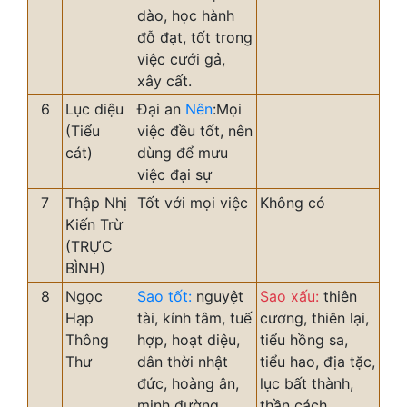
dào, học hành
đỗ đạt, tốt trong
việc cưới gả,
xây cất.
6
Lục diệu
Đại an
Nên
:Mọi
(Tiểu
việc đều tốt, nên
cát)
dùng để mưu
việc đại sự
7
Thập Nhị
Tốt với mọi việc
Không có
Kiến Trừ
(TRỰC
BÌNH)
8
Ngọc
Sao tốt:
nguyệt
Sao xấu:
thiên
Hạp
tài, kính tâm, tuế
cương, thiên lại,
Thông
hợp, hoạt diệu,
tiểu hồng sa,
Thư
dân thời nhật
tiểu hao, địa tặc,
đức, hoàng ân,
lục bất thành,
minh đường
thần cách