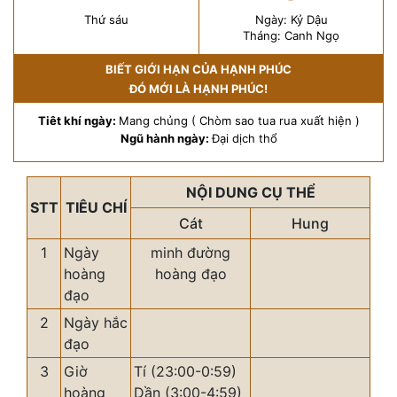
Thứ sáu
Ngày: Kỷ Dậu
Tháng: Canh Ngọ
BIẾT GIỚI HẠN CỦA HẠNH PHÚC
ĐÓ MỚI LÀ HẠNH PHÚC!
Tiêt khí ngày:
Mang chủng ( Chòm sao tua rua xuất hiện )
Ngũ hành ngày:
Đại dịch thổ
NỘI DUNG CỤ THỂ
STT
TIÊU CHÍ
Cát
Hung
1
Ngày
minh đường
hoàng
hoàng đạo
đạo
2
Ngày hắc
đạo
3
Giờ
Tí (23:00-0:59)
hoàng
Dần (3:00-4:59)