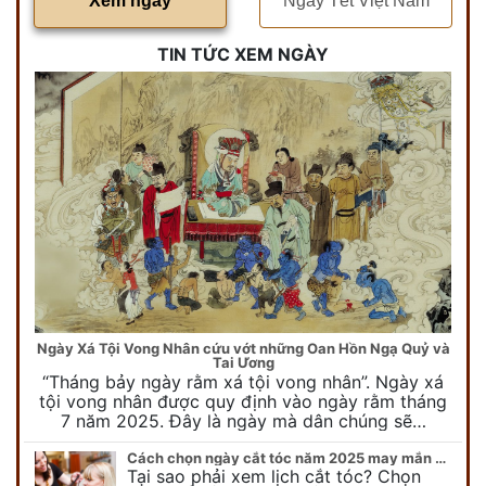
Xem ngày
Ngày Tết Việt Nam
TIN TỨC XEM NGÀY
Ngày Xá Tội Vong Nhân cứu vớt những Oan Hồn Ngạ Quỷ và
Tai Ương
“Tháng bảy ngày rằm xá tội vong nhân”. Ngày xá
tội vong nhân được quy định vào ngày rằm tháng
7 năm 2025. Đây là ngày mà dân chúng sẽ…
Cách chọn ngày cắt tóc năm 2025 may mắn cho cả trẻ em và người lớn
Tại sao phải xem lịch cắt tóc? Chọn