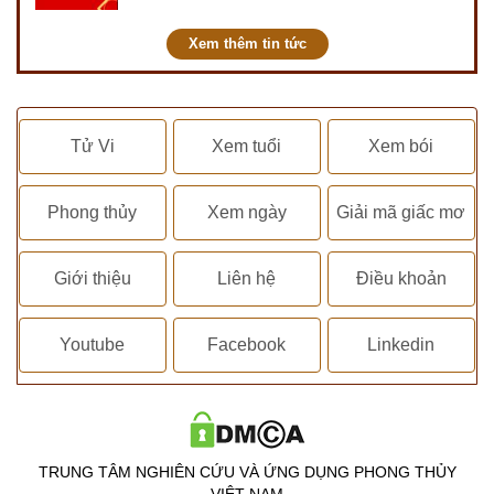
kết hôn, động thổ, nhập trạch, khai
trương,...
Xem thêm tin tức
Tử Vi
Xem tuổi
Xem bói
Phong thủy
Xem ngày
Giải mã giấc mơ
Giới thiệu
Liên hệ
Điều khoản
Youtube
Facebook
Linkedin
TRUNG TÂM NGHIÊN CỨU VÀ ỨNG DỤNG PHONG THỦY
VIỆT NAM