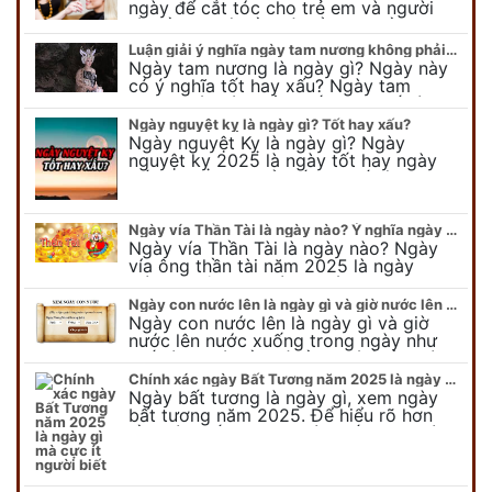
ngày để cắt tóc cho trẻ em và người
lớn cần lưu ý điều gì để gặp nhiều may
mắn ? Khi…
Luận giải ý nghĩa ngày tam nương không phải ai cũng biết
Ngày tam nương là ngày gì? Ngày này
có ý nghĩa tốt hay xấu? Ngày tam
nương sát có nguồn gốc như thế nào?
Cần kiêng kỵ điều gì khi…
Ngày nguyệt kỵ là ngày gì? Tốt hay xấu?
Ngày nguyệt Kỵ là ngày gì? Ngày
nguyệt kỵ 2025 là ngày tốt hay ngày
xấu, xem ngay để biết chi tiết ý nghĩa
ngày nguyệt kỵ cũng như nguồn…
Ngày vía Thần Tài là ngày nào? Ý nghĩa ngày vía Thần Tài năm 2025
Ngày vía Thần Tài là ngày nào? Ngày
vía ông thần tài năm 2025 là ngày
mùng 10 âm lịch hàng tháng. Tại sao
trong ngày này, tất cả mọi…
Ngày con nước lên là ngày gì và giờ nước lên nước xuống trong ngày?
Ngày con nước lên là ngày gì và giờ
nước lên nước xuống trong ngày như
thế nào? Có điều gì cần chú ý về ngày
con nước lên? Đừng…
Chính xác ngày Bất Tương năm 2025 là ngày gì mà cực ít người biết
Ngày bất tương là ngày gì, xem ngày
bất tương năm 2025. Để hiểu rõ hơn
về ngày bất tương, ngày bất tương là
ngày gì mời quý bạn tham…