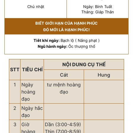
Chủ nhật
Ngày: Bính Tuất
Tháng: Giáp Thân
BIẾT GIỚI HẠN CỦA HẠNH PHÚC
ĐÓ MỚI LÀ HẠNH PHÚC!
Tiêt khí ngày:
Bạch lộ ( Nắng phạt )
Ngũ hành ngày:
Ôc thượng thổ
NỘI DUNG CỤ THỂ
STT
TIÊU CHÍ
Cát
Hung
1
Ngày
tư mệnh hoàng
hoàng
đạo
đạo
2
Ngày hắc
đạo
3
Giờ
Dần (3:00-4:59)
hoàng
Thìn (7:00-8:59)