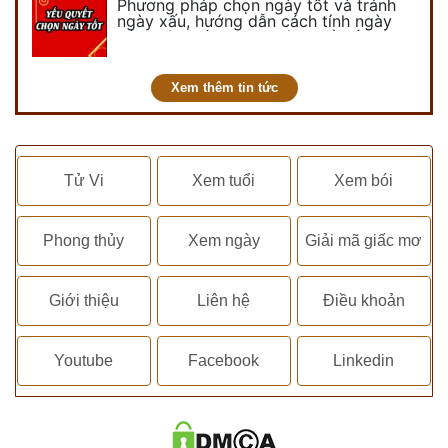
Phương pháp chọn ngày tốt và tránh
ngày xấu, hướng dẫn cách tính ngày
tốt, ngày xấu trong tháng để tiến hành
kết hôn, động thổ, nhập trạch, khai
trương,...
Xem thêm tin tức
Tử Vi
Xem tuổi
Xem bói
Phong thủy
Xem ngày
Giải mã giấc mơ
Giới thiệu
Liên hệ
Điều khoản
Youtube
Facebook
Linkedin