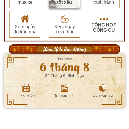
mua xe
tốt xấu
xuất hành
TỔNG HỢP
Xem ngày
Xem ngày
CÔNG CỤ
đổ trần nhà
cưới hỏi
Xem lịch âm dương
Thứ năm
6 tháng 8
24 Tháng 6, Bính Ngọ
Lịch vạn sự
Tra cứu lịch
Lịch 2023