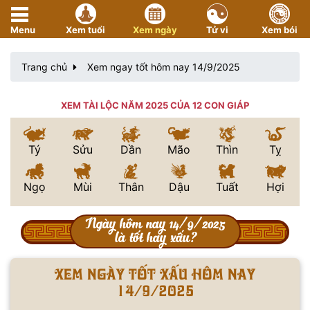
Menu
Xem tuổi
Xem ngày
Tử vi
Xem bói
Trang chủ
Xem ngay tốt hôm nay 14/9/2025
XEM TÀI LỘC NĂM 2025 CỦA 12 CON GIÁP
Tý
Sửu
Dần
Mão
Thìn
Tỵ
Ngọ
Mùi
Thân
Dậu
Tuất
Hợi
Ngày hôm nay 14/9/2025
là tốt hay xấu?
Xem ngày tốt xấu hôm nay
14/9/2025