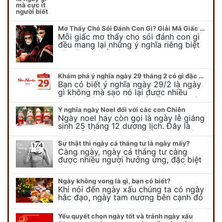
ngày gì mời quý bạn tham…
Mơ Thấy Chó Sói Đánh Con Gì? Giải Mã Giấc Mơ Bí Ẩn
Mỗi giấc mơ thấy cho sói đánh con gì
đều mang lại những ý nghĩa riêng biệt
và có thể phản ánh tâm trạng, suy nghĩ
của chúng ta.
Khám phá ý nghĩa ngày 29 tháng 2 có gì đặc biệt?
Bạn có biết ý nghĩa ngày 29/2 là ngày
gì không mà sao nó lại được nhiều
người chú ý đến vậy. Tất cả mọi người
đều cho rằng đây…
Ý nghĩa ngày Noel đối với các con Chiên
Ngày noel hay còn gọi là ngày lễ giáng
sinh 25 tháng 12 dương lịch. Đây là
ngày lễ của bên thiên chúa giáo, ngày
lễ thiên chúa giáng sinh,…
Sự thật thì ngày cá tháng tư là ngày mấy?
Càng ngày, ngày cá tháng tư càng
được nhiều người hưởng ứng, đặc biệt
là các bạn trẻ bởi họ sẽ nghĩ ra đủ trò
vui chơi, tinh nghịch, hài…
Ngày không vong là gì, bạn có biết?
Khi nói đến ngày xấu chúng ta có ngày
hắc đạo, ngày tam nương bên cạnh đó
còn có ngày không vong. Tuy nhiên khi
nói đến ngày không vong…
Yếu quyết chọn ngày tốt và tránh ngày xấu