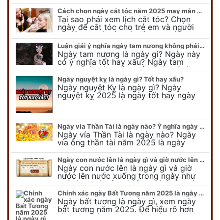
Cách chọn ngày cắt tóc năm 2025 may mắn cho cả trẻ em và người lớn
Tại sao phải xem lịch cắt tóc? Chọn
ngày để cắt tóc cho trẻ em và người
lớn cần lưu ý điều gì để gặp nhiều may
mắn ? Khi…
Luận giải ý nghĩa ngày tam nương không phải ai cũng biết
Ngày tam nương là ngày gì? Ngày này
có ý nghĩa tốt hay xấu? Ngày tam
nương sát có nguồn gốc như thế nào?
Cần kiêng kỵ điều gì khi…
Ngày nguyệt kỵ là ngày gì? Tốt hay xấu?
Ngày nguyệt Kỵ là ngày gì? Ngày
nguyệt kỵ 2025 là ngày tốt hay ngày
xấu, xem ngay để biết chi tiết ý nghĩa
ngày nguyệt kỵ cũng như nguồn…
Ngày vía Thần Tài là ngày nào? Ý nghĩa ngày vía Thần Tài năm 2025
Ngày vía Thần Tài là ngày nào? Ngày
vía ông thần tài năm 2025 là ngày
mùng 10 âm lịch hàng tháng. Tại sao
trong ngày này, tất cả mọi…
Ngày con nước lên là ngày gì và giờ nước lên nước xuống trong ngày?
Ngày con nước lên là ngày gì và giờ
nước lên nước xuống trong ngày như
thế nào? Có điều gì cần chú ý về ngày
con nước lên? Đừng…
Chính xác ngày Bất Tương năm 2025 là ngày gì mà cực ít người biết
Ngày bất tương là ngày gì, xem ngày
bất tương năm 2025. Để hiểu rõ hơn
về ngày bất tương, ngày bất tương là