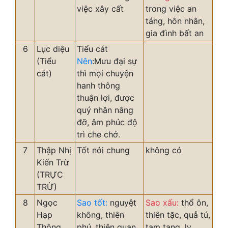
việc xây cất
trong việc an
táng, hôn nhân,
gia đình bất an
6
Lục diệu
Tiểu cát
(Tiểu
Nên
:Mưu đại sự
cát)
thì mọi chuyện
hanh thông
thuận lợi, được
quý nhân nâng
đỡ, âm phúc độ
trì che chở.
7
Thập Nhị
Tốt nói chung
không có
Kiến Trừ
(TRỰC
TRỪ)
8
Ngọc
Sao tốt:
nguyệt
Sao xấu:
thổ ôn,
Hạp
không, thiên
thiên tặc, quả tú,
Thông
phú, thiên quan,
tam tang, ly