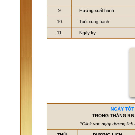
9
Hướng xuất hành
10
Tuổi xung hành
11
Ngày kỵ
NGÀY TỐT
TRONG THÁNG 9 N
*Click vào ngày dương lịch 
THỨ
DƯƠNG LỊCH