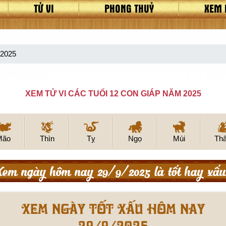
TỬ VI
PHONG THUỶ
XEM 
/2025
XEM TỬ VI CÁC TUỔI 12 CON GIÁP NĂM 2025
Mão
Thìn
Tỵ
Ngọ
Mùi
Th
Xem ngày hôm nay 29/9/2025 là tốt hay xấu
Xem ngày tốt xấu hôm nay
29/9/2025