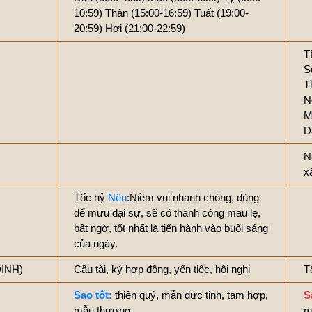
10:59)
Thân (15:00-16:59)
Tuất (19:00-
20:59)
Hợi (21:00-22:59)
T
S
T
N
M
D
N
x
Tốc hỷ
Nên
:Niềm vui nhanh chóng, dùng
để mưu đại sự, sẽ có thành công mau lẹ,
bất ngờ, tốt nhất là tiến hành vào buổi sáng
của ngày.
ĐỊNH)
Cầu tài, ký hợp đồng, yến tiệc, hội nghị
T
Sao tốt:
thiên quý, mẫn đức tinh, tam hợp,
S
mẫu thương
m