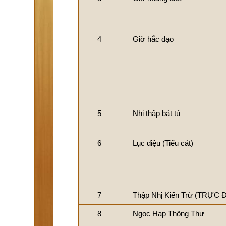
4
Giờ hắc đạo
5
Nhị thập bát tú
6
Lục diệu (Tiểu cát)
7
Thập Nhị Kiến Trừ (TRỰC 
8
Ngọc Hạp Thông Thư