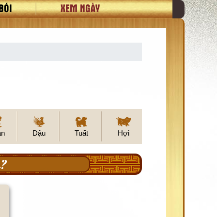
BÓI
XEM NGÀY
ân
Dậu
Tuất
Hợi
?