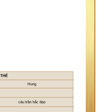
 THỂ
Hung
câu trần hắc đạo