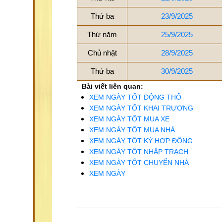
Thứ ba
23/9/2025
Thứ năm
25/9/2025
Chủ nhật
28/9/2025
Thứ ba
30/9/2025
Bài viết liên quan:
XEM NGÀY TỐT ĐỘNG THỔ
XEM NGÀY TỐT KHAI TRƯƠNG
XEM NGÀY TỐT MUA XE
XEM NGÀY TỐT MUA NHÀ
XEM NGÀY TỐT KÝ HỢP ĐỒNG
XEM NGÀY TỐT NHẬP TRẠCH
XEM NGÀY TỐT CHUYỂN NHÀ
XEM NGÀY