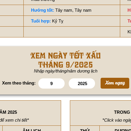
Hướng tốt:
Tây nam, Tây nam
H
Tuổi hợp:
Kỷ Tỵ
T
K
Xem ngày tốt xấu
tháng 9/2025
Nhập ngày/tháng/năm dương lịch
Xem theo tháng:
ĂM 2025
TRONG 
để xem chi tiết*
*Click vào ngày
ÂM LỊCH
THỨ
DƯƠNG