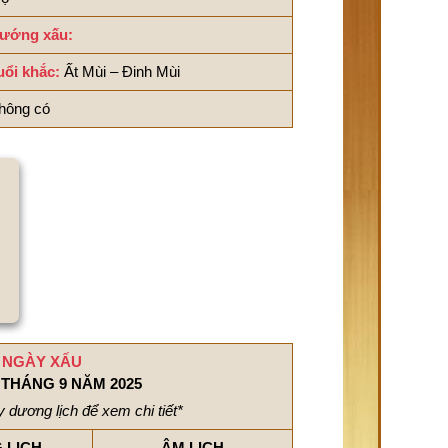
ướng xấu:
uổi khắc:
Ất Mùi – Đinh Mùi
hông có
NGÀY XẤU
THÁNG 9 NĂM 2025
 dương lịch để xem chi tiết*
 LỊCH
ÂM LỊCH