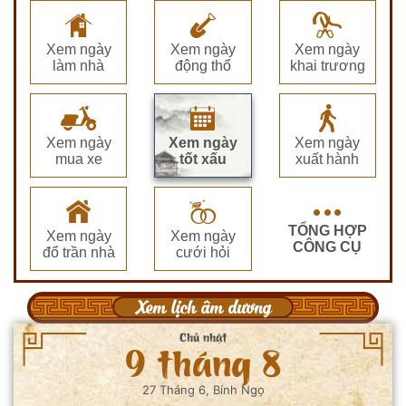
Xem ngày
Xem ngày
Xem ngày
làm nhà
động thổ
khai trương
Xem ngày
Xem ngày
Xem ngày
mua xe
tốt xấu
xuất hành
TỔNG HỢP
Xem ngày
Xem ngày
CÔNG CỤ
đổ trần nhà
cưới hỏi
Xem lịch âm dương
Chủ nhật
9 tháng 8
27 Tháng 6, Bính Ngọ