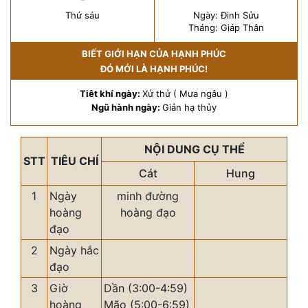
Thứ sáu
Ngày: Đinh Sửu
Tháng: Giáp Thân
BIẾT GIỚI HẠN CỦA HẠNH PHÚC
ĐÓ MỚI LÀ HẠNH PHÚC!
Tiêt khí ngày:
Xử thử ( Mưa ngâu )
Ngũ hành ngày:
Giản hạ thủy
NỘI DUNG CỤ THỂ
STT
TIÊU CHÍ
Cát
Hung
1
Ngày
minh đường
hoàng
hoàng đạo
đạo
2
Ngày hắc
đạo
3
Giờ
Dần (3:00-4:59)
hoàng
Mão (5:00-6:59)