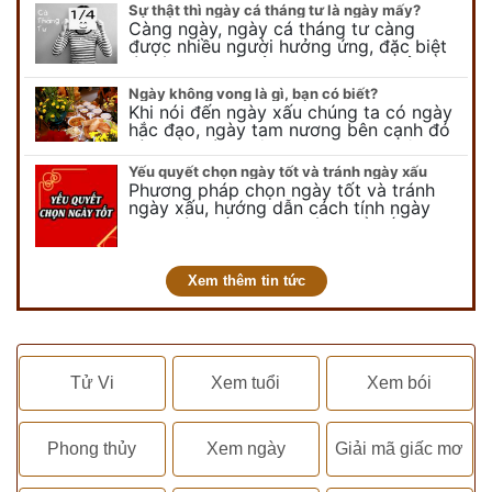
lễ thiên chúa giáng sinh,…
Sự thật thì ngày cá tháng tư là ngày mấy?
Càng ngày, ngày cá tháng tư càng
được nhiều người hưởng ứng, đặc biệt
là các bạn trẻ bởi họ sẽ nghĩ ra đủ trò
vui chơi, tinh nghịch, hài…
Ngày không vong là gì, bạn có biết?
Khi nói đến ngày xấu chúng ta có ngày
hắc đạo, ngày tam nương bên cạnh đó
còn có ngày không vong. Tuy nhiên khi
nói đến ngày không vong…
Yếu quyết chọn ngày tốt và tránh ngày xấu
Phương pháp chọn ngày tốt và tránh
ngày xấu, hướng dẫn cách tính ngày
tốt, ngày xấu trong tháng để tiến hành
kết hôn, động thổ, nhập trạch, khai
trương,...
Xem thêm tin tức
Tử Vi
Xem tuổi
Xem bói
Phong thủy
Xem ngày
Giải mã giấc mơ