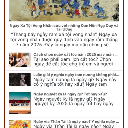
Ngày Xá Tội Vong Nhân cứu vớt những Oan Hồn Ngạ Quỷ và
Tai Ương
“Tháng bảy ngày rằm xá tội vong nhân”. Ngày xá
tội vong nhân được quy định vào ngày rằm tháng
7 năm 2025. Đây là ngày mà dân chúng sẽ…
Cách chọn ngày cắt tóc năm 2025 may mắn cho cả trẻ em và người lớn
Tại sao phải xem lịch cắt tóc? Chọn
ngày để cắt tóc cho trẻ em và người
lớn cần lưu ý điều gì để gặp nhiều may
mắn ? Khi…
Luận giải ý nghĩa ngày tam nương không phải ai cũng biết
Ngày tam nương là ngày gì? Ngày này
có ý nghĩa tốt hay xấu? Ngày tam
nương sát có nguồn gốc như thế nào?
Cần kiêng kỵ điều gì khi…
Ngày nguyệt kỵ là ngày gì? Tốt hay xấu?
Ngày nguyệt Kỵ là ngày gì? Ngày
nguyệt kỵ 2025 là ngày tốt hay ngày
xấu, xem ngay để biết chi tiết ý nghĩa
ngày nguyệt kỵ cũng như nguồn…
Ngày vía Thần Tài là ngày nào? Ý nghĩa ngày vía Thần Tài năm 2025
Ngày vía Thần Tài là ngày nào? Ngày