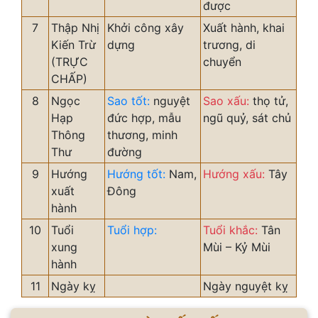
được
7
Thập Nhị
Khởi công xây
Xuất hành, khai
Kiến Trừ
dựng
trương, di
(TRỰC
chuyển
CHẤP)
8
Ngọc
Sao tốt:
nguyệt
Sao xấu:
thọ tử,
Hạp
đức hợp, mẫu
ngũ quỷ, sát chủ
Thông
thương, minh
Thư
đường
9
Hướng
Hướng tốt:
Nam,
Hướng xấu:
Tây
xuất
Đông
hành
10
Tuổi
Tuổi hợp:
Tuổi khắc:
Tân
xung
Mùi – Kỷ Mùi
hành
11
Ngày kỵ
Ngày nguyệt kỵ