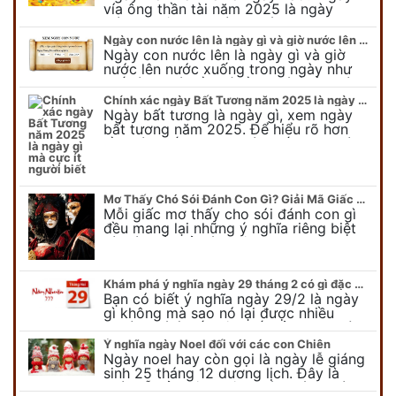
vía ông thần tài năm 2025 là ngày
mùng 10 âm lịch hàng tháng. Tại sao
trong ngày này, tất cả mọi…
Ngày con nước lên là ngày gì và giờ nước lên nước xuống trong ngày?
Ngày con nước lên là ngày gì và giờ
nước lên nước xuống trong ngày như
thế nào? Có điều gì cần chú ý về ngày
con nước lên? Đừng…
Chính xác ngày Bất Tương năm 2025 là ngày gì mà cực ít người biết
Ngày bất tương là ngày gì, xem ngày
bất tương năm 2025. Để hiểu rõ hơn
về ngày bất tương, ngày bất tương là
ngày gì mời quý bạn tham…
Mơ Thấy Chó Sói Đánh Con Gì? Giải Mã Giấc Mơ Bí Ẩn
Mỗi giấc mơ thấy cho sói đánh con gì
đều mang lại những ý nghĩa riêng biệt
và có thể phản ánh tâm trạng, suy nghĩ
của chúng ta.
Khám phá ý nghĩa ngày 29 tháng 2 có gì đặc biệt?
Bạn có biết ý nghĩa ngày 29/2 là ngày
gì không mà sao nó lại được nhiều
người chú ý đến vậy. Tất cả mọi người
đều cho rằng đây…
Ý nghĩa ngày Noel đối với các con Chiên
Ngày noel hay còn gọi là ngày lễ giáng
sinh 25 tháng 12 dương lịch. Đây là
ngày lễ của bên thiên chúa giáo, ngày