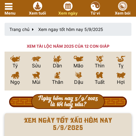
Menu
Xem tuổi
Xem ngày
Tử vi
Xem bói
Trang chủ
Xem ngay tốt hôm nay 5/9/2025
XEM TÀI LỘC NĂM 2025 CỦA 12 CON GIÁP
Tý
Sửu
Dần
Mão
Thìn
Tỵ
Ngọ
Mùi
Thân
Dậu
Tuất
Hợi
Ngày hôm nay 5/9/2025
là tốt hay xấu?
Xem ngày tốt xấu hôm nay
5/9/2025