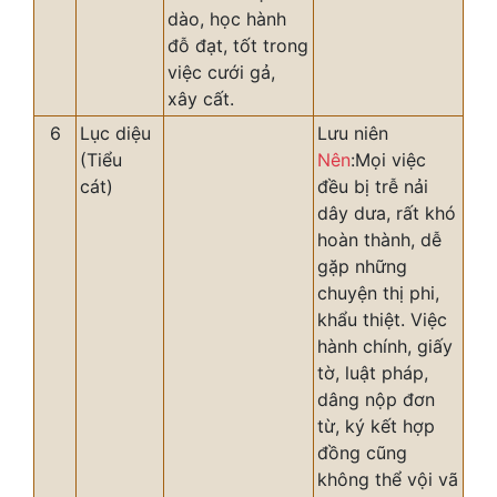
dào, học hành
đỗ đạt, tốt trong
việc cưới gả,
xây cất.
6
Lục diệu
Lưu niên
(Tiểu
Nên
:Mọi việc
cát)
đều bị trễ nải
dây dưa, rất khó
hoàn thành, dễ
gặp những
chuyện thị phi,
khẩu thiệt. Việc
hành chính, giấy
tờ, luật pháp,
dâng nộp đơn
từ, ký kết hợp
đồng cũng
không thể vội vã