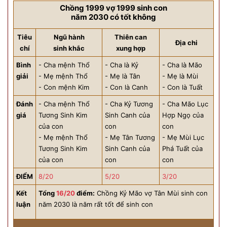
Chồng 1999 vợ 1999 sinh con
năm 2030 có tốt không
Tiêu
Ngũ hành
Thiên can
Địa chi
chí
sinh khắc
xung hợp
Bình
- Cha mệnh Thổ
- Cha là Kỷ
- Cha là Mão
giải
- Mẹ mệnh Thổ
- Mẹ là Tân
- Mẹ là Mùi
- Con mệnh Kim
- Con là Canh
- Con là Tuất
Đánh
- Cha mệnh Thổ
- Cha Kỷ Tương
- Cha Mão Lục
giá
Tương Sinh Kim
Sinh Canh của
Hợp Ngọ của
của con
con
con
- Mẹ mệnh Thổ
- Mẹ Tân Tương
- Mẹ Mùi Lục
Tương Sinh Kim
Sinh Canh của
Phá Tuất của
của con
con
con
ĐIỂM
8/20
5/20
3/20
Kết
Tổng
16/20
điểm:
Chồng Kỷ Mão vợ Tân Mùi sinh con
luận
năm 2030 là năm rất tốt để sinh con