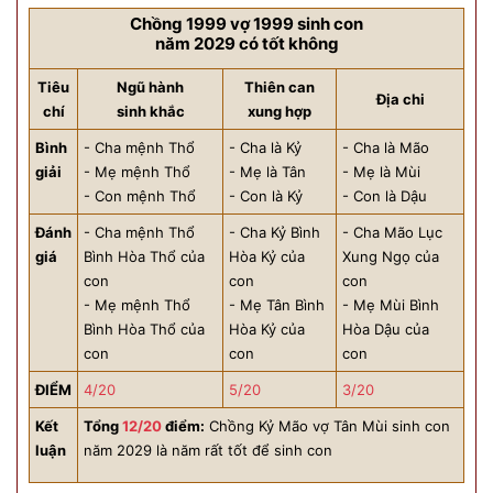
Chồng 1999 vợ 1999 sinh con
năm 2029 có tốt không
Tiêu
Ngũ hành
Thiên can
Địa chi
chí
sinh khắc
xung hợp
Bình
- Cha mệnh Thổ
- Cha là Kỷ
- Cha là Mão
giải
- Mẹ mệnh Thổ
- Mẹ là Tân
- Mẹ là Mùi
- Con mệnh Thổ
- Con là Kỷ
- Con là Dậu
Đánh
- Cha mệnh Thổ
- Cha Kỷ Bình
- Cha Mão Lục
giá
Bình Hòa Thổ của
Hòa Kỷ của
Xung Ngọ của
con
con
con
- Mẹ mệnh Thổ
- Mẹ Tân Bình
- Mẹ Mùi Bình
Bình Hòa Thổ của
Hòa Kỷ của
Hòa Dậu của
con
con
con
ĐIỂM
4/20
5/20
3/20
Kết
Tổng
12/20
điểm:
Chồng Kỷ Mão vợ Tân Mùi sinh con
luận
năm 2029 là năm rất tốt để sinh con