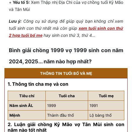
+
Yếu tố 5:
Xem Thập nhị Địa Chi của vợ chồng tuổi Kỷ Mão
và Tân Mùi
Lưu ý:
Công cụ sử dụng để giúp quý bạn không chỉ xem
tuổi sinh con thứ nhất mà còn giúp
xem tuổi sinh con thứ
2 hợp tuổi bố mẹ
hay sinh con thứ 3, thứ 4...
Bình giải chồng
1999
vợ
1999
sinh con năm
2024, 2025... năm nào hợp nhất?
THÔNG TIN TUỔI BỐ VÀ MẸ
1. Thông tin cha mẹ và con
Tiêu chí
Tuổi cha
Tuổi mẹ
Năm sinh ÂL
1999
1991
Mệnh
Thành đầu thổ
Lộ bàng thổ
2. Luận giải chồng Kỷ Mão vợ Tân Mùi sinh con
năm nào tốt nhất