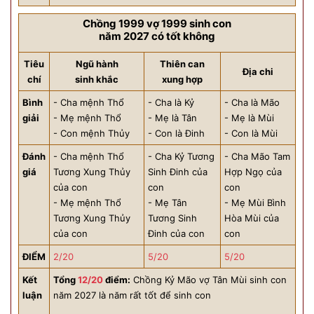
Chồng 1999 vợ 1999 sinh con
năm 2027 có tốt không
Tiêu
Ngũ hành
Thiên can
Địa chi
chí
sinh khắc
xung hợp
Bình
- Cha mệnh Thổ
- Cha là Kỷ
- Cha là Mão
giải
- Mẹ mệnh Thổ
- Mẹ là Tân
- Mẹ là Mùi
- Con mệnh Thủy
- Con là Đinh
- Con là Mùi
Đánh
- Cha mệnh Thổ
- Cha Kỷ Tương
- Cha Mão Tam
giá
Tương Xung Thủy
Sinh Đinh của
Hợp Ngọ của
của con
con
con
- Mẹ mệnh Thổ
- Mẹ Tân
- Mẹ Mùi Bình
Tương Xung Thủy
Tương Sinh
Hòa Mùi của
của con
Đinh của con
con
ĐIỂM
2/20
5/20
5/20
Kết
Tổng
12/20
điểm:
Chồng Kỷ Mão vợ Tân Mùi sinh con
luận
năm 2027 là năm rất tốt để sinh con