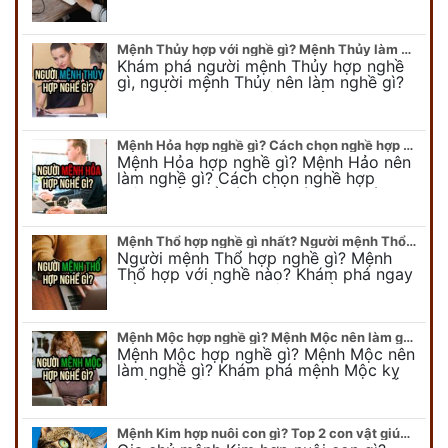
tiết người mang kim hợp với nghề gì sẽ
được bật bí trong bài viết…
Mệnh Thủy hợp với nghề gì? Mệnh Thủy làm nghề gì để #Ăn nên làm ra
Khám phá người mệnh Thủy hợp nghề
gì, người mệnh Thủy nên làm nghề gì?
Chi tiết nghề hợp mệnh Thủy sẽ được
chuyên gia Phong Thủy Duy Linh bật…
Mệnh Hỏa hợp nghề gì? Cách chọn nghề hợp mệnh Hỏa hút nhiều tài lộc
Mệnh Hỏa hợp nghề gì? Mệnh Hảo nên
làm nghề gì? Cách chọn nghề hợp
mệnh Hỏa để hút nhiều tài lộc. Giúp
quý vị mệnh Hỏa chọn nghề hợp…
Mệnh Thổ hợp nghề gì nhất? Người mệnh Thổ kỵ nghề gì?
Người mệnh Thổ hợp nghề gì? Mệnh
Thổ hợp với nghề nào? Khám phá ngay
để chọn nghề hợp mệnh Thổ. Cũng như
biết được mệnh Thổ kỵ nghề gì?
Mệnh Mộc hợp nghề gì? Mệnh Mộc nên làm gì? Mệnh Mộc kỵ nghề nào?
Mệnh Mộc hợp nghề gì? Mệnh Mộc nên
làm nghề gì? Khám phá mệnh Mộc kỵ
nghề gì không nên làm. Xem ngay để
biết chính xác người mệnh Mộc…
Mệnh Kim hợp nuôi con gì? Top 2 con vật giúp gia chủ Phát tài phát lộc