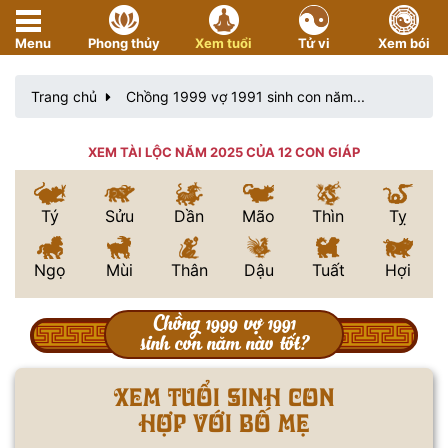
Menu
Phong thủy
Xem tuổi
Tử vi
Xem bói
Trang chủ
Chồng 1999 vợ 1991 sinh con năm...
XEM TÀI LỘC NĂM 2025 CỦA 12 CON GIÁP
Tý
Sửu
Dần
Mão
Thìn
Tỵ
Ngọ
Mùi
Thân
Dậu
Tuất
Hợi
Chồng 1999 vợ 1991
sinh con năm nào tốt?
XEM TUỔI SINH CON
HỢP VỚI BỐ MẸ