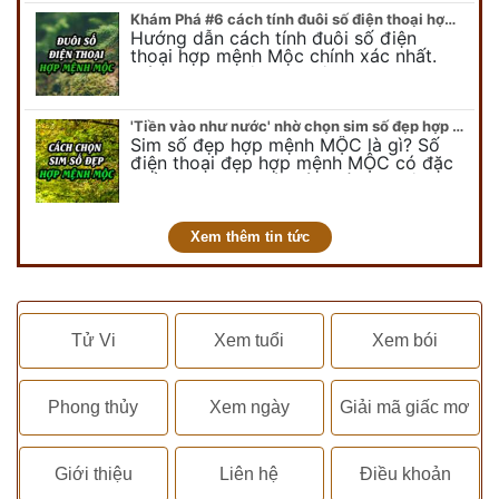
Khám Phá #6 cách tính đuôi số điện thoại hợp mệnh Mộc
Hướng dẫn cách tính đuôi số điện
thoại hợp mệnh Mộc chính xác nhất.
Cách chọn đuôi sim điện thoại hợp
mệnh Mộc với #6 cách luận giải. Cùng
chuyên…
'Tiền vào như nước' nhờ chọn sim số đẹp hợp mệnh MỘC
Sim số đẹp hợp mệnh MỘC là gì? Số
điện thoại đẹp hợp mệnh MỘC có đặc
điểm ra sao? Dưới góc nhìn chuyên gia
PHONG THỦY DUY LINH, mới…
Xem thêm tin tức
Tử Vi
Xem tuổi
Xem bói
Phong thủy
Xem ngày
Giải mã giấc mơ
Giới thiệu
Liên hệ
Điều khoản