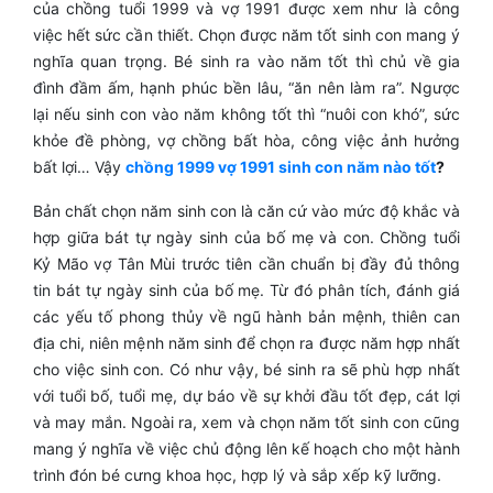
của chồng tuổi 1999 và vợ 1991 được xem như là công
việc hết sức cần thiết. Chọn được năm tốt sinh con mang ý
nghĩa quan trọng. Bé sinh ra vào năm tốt thì chủ về gia
đình đầm ấm, hạnh phúc bền lâu, “ăn nên làm ra”. Ngược
lại nếu sinh con vào năm không tốt thì “nuôi con khó”, sức
khỏe đề phòng, vợ chồng bất hòa, công việc ảnh hưởng
bất lợi… Vậy
chồng 1999 vợ 1991 sinh con năm nào tốt
?
Bản chất chọn năm sinh con là căn cứ vào mức độ khắc và
hợp giữa bát tự ngày sinh của bố mẹ và con. Chồng tuổi
Kỷ Mão vợ Tân Mùi trước tiên cần chuẩn bị đầy đủ thông
tin bát tự ngày sinh của bố mẹ. Từ đó phân tích, đánh giá
các yếu tố phong thủy về ngũ hành bản mệnh, thiên can
địa chi, niên mệnh năm sinh để chọn ra được năm hợp nhất
cho việc sinh con. Có như vậy, bé sinh ra sẽ phù hợp nhất
với tuổi bố, tuổi mẹ, dự báo về sự khởi đầu tốt đẹp, cát lợi
và may mắn. Ngoài ra, xem và chọn năm tốt sinh con cũng
mang ý nghĩa về việc chủ động lên kế hoạch cho một hành
trình đón bé cưng khoa học, hợp lý và sắp xếp kỹ lưỡng.