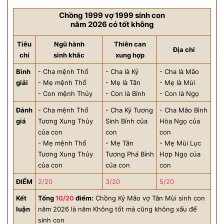
Chồng 1999 vợ 1999 sinh con
năm 2026 có tốt không
Tiêu
Ngũ hành
Thiên can
Địa chi
chí
sinh khắc
xung hợp
Bình
- Cha mệnh Thổ
- Cha là Kỷ
- Cha là Mão
giải
- Mẹ mệnh Thổ
- Mẹ là Tân
- Mẹ là Mùi
- Con mệnh Thủy
- Con là Bính
- Con là Ngọ
Đánh
- Cha mệnh Thổ
- Cha Kỷ Tương
- Cha Mão Bình
giá
Tương Xung Thủy
Sinh Bính của
Hòa Ngọ của
của con
con
con
- Mẹ mệnh Thổ
- Mẹ Tân
- Mẹ Mùi Lục
Tương Xung Thủy
Tương Phá Bính
Hợp Ngọ của
của con
của con
con
ĐIỂM
2/20
3/20
5/20
Kết
Tổng
10/20
điểm:
Chồng Kỷ Mão vợ Tân Mùi sinh con
luận
năm 2026 là năm Không tốt mà cũng không xấu để
sinh con