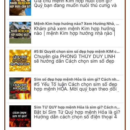
Gia chủ mệnh Kim hợp nuôi con gì?
Quý bạn đang muốn nuôi thú cưng và
muốn chọn một con vật nuôi hợp
phong thủy. Chuyên gia phong thủy
Duy…
Mệnh Kim hợp hướng nào? Xem Hướng Nhà, Phòng ngủ, Làm việc hợp mệnh Kim
Khám phá xem mệnh Kim hợp hướng
nào | mệnh Kim hợp hướng nhà nào |
mệnh Kim kê giường hướng nào | mệnh
Kim làm việc hướng nào.... Tất…
#5 Bí Quyết chọn sim số đẹp hợp mệnh KIM chuẩn xác nhất
Chuyên gia PHONG THỦY DUY LINH
sẽ hướng dẫn Cách chọn sim số đẹp
hợp mệnh KIM. Mời quý bạn theo dõi
để có cái nhìn tổng quát về số…
Sim số đẹp hợp mệnh Hỏa là sim gì? Cách nhận biết sim đẹp hợp mệnh Hỏa
#5 Yếu Tố luận Cách chọn sim số đẹp
hợp mệnh HỎA. Mời quý bạn theo dõi
bài viết để có cái nhìn tổng quát về số
điện thoại đẹp…
Sim TỨ QUÝ hợp mệnh Hỏa là sim gì? Cách nhận biết sim tứ quý hợp mệnh Hỏa
Bật bí Sim Tứ Quý hợp mệnh Hỏa là gì?
Hướng dẫn cách chọn số điện thoại 4
quý hợp mệnh Hỏa chính xác nhất.
Cùng chuyên gia tại phongthuyso.vn…