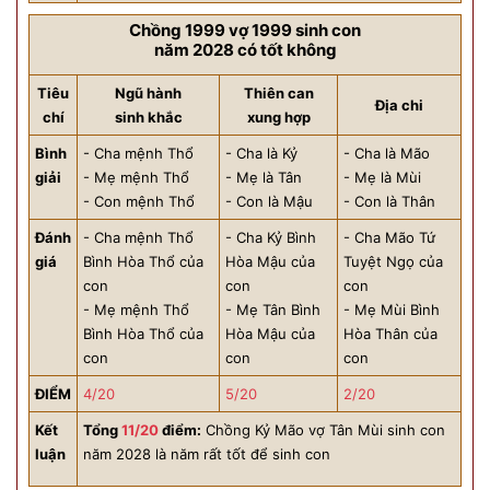
Chồng 1999 vợ 1999 sinh con
năm 2028 có tốt không
Tiêu
Ngũ hành
Thiên can
Địa chi
chí
sinh khắc
xung hợp
Bình
- Cha mệnh Thổ
- Cha là Kỷ
- Cha là Mão
giải
- Mẹ mệnh Thổ
- Mẹ là Tân
- Mẹ là Mùi
- Con mệnh Thổ
- Con là Mậu
- Con là Thân
Đánh
- Cha mệnh Thổ
- Cha Kỷ Bình
- Cha Mão Tứ
giá
Bình Hòa Thổ của
Hòa Mậu của
Tuyệt Ngọ của
con
con
con
- Mẹ mệnh Thổ
- Mẹ Tân Bình
- Mẹ Mùi Bình
Bình Hòa Thổ của
Hòa Mậu của
Hòa Thân của
con
con
con
ĐIỂM
4/20
5/20
2/20
Kết
Tổng
11/20
điểm:
Chồng Kỷ Mão vợ Tân Mùi sinh con
luận
năm 2028 là năm rất tốt để sinh con