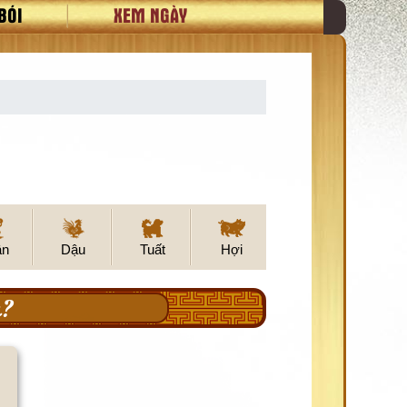
BÓI
XEM NGÀY
ân
Dậu
Tuất
Hợi
u?