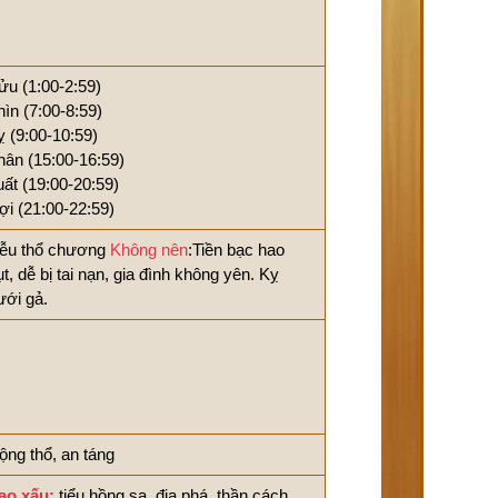
ửu (1:00-2:59)
hìn (7:00-8:59)
ỵ (9:00-10:59)
hân (15:00-16:59)
uất (19:00-20:59)
ợi (21:00-22:59)
iễu thổ chương
Không nên
:Tiền bạc hao
ụt, dễ bị tai nạn, gia đình không yên. Kỵ
ưới gả.
ộng thổ, an táng
ao xấu:
tiểu hồng sa, địa phá, thần cách,