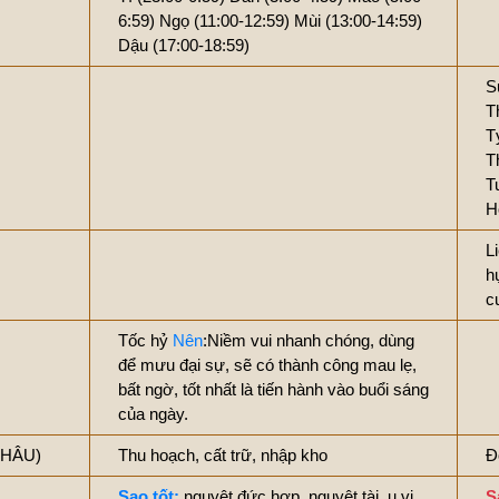
6:59)
Ngọ (11:00-12:59)
Mùi (13:00-14:59)
Dậu (17:00-18:59)
S
T
T
T
T
H
L
h
c
Tốc hỷ
Nên
:Niềm vui nhanh chóng, dùng
để mưu đại sự, sẽ có thành công mau lẹ,
bất ngờ, tốt nhất là tiến hành vào buổi sáng
của ngày.
THÂU)
Thu hoạch, cất trữ, nhập kho
Đ
Sao tốt:
nguyệt đức hợp, nguyệt tài, u vi
S