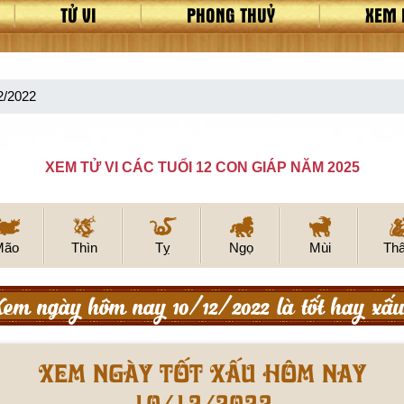
TỬ VI
PHONG THUỶ
XEM 
2/2022
XEM TỬ VI CÁC TUỔI 12 CON GIÁP NĂM 2025
Mão
Thìn
Tỵ
Ngọ
Mùi
Th
em ngày hôm nay 10/12/2022 là tốt hay xấ
Xem ngày tốt xấu hôm nay
10/12/2022