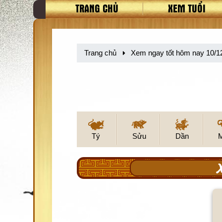
TRANG CHỦ
XEM TUỔI
Trang chủ
Xem ngay tốt hôm nay 10/1
Tý
Sửu
Dần
X