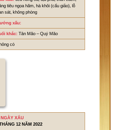
ăng tiêu ngọa hãm, hà khôi (cấu giảo), lỗ
an sát, không phòng
ướng xấu:
uổi khắc:
Tân Mão – Quý Mão
hông có
NGÀY XẤU
THÁNG 12 NĂM 2022