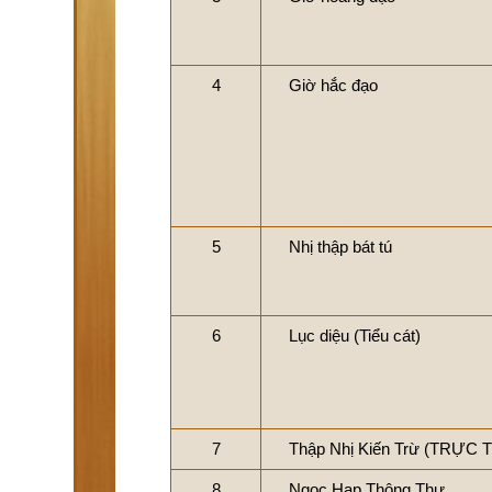
4
Giờ hắc đạo
5
Nhị thập bát tú
6
Lục diệu (Tiểu cát)
7
Thập Nhị Kiến Trừ (TRỰC 
8
Ngọc Hạp Thông Thư