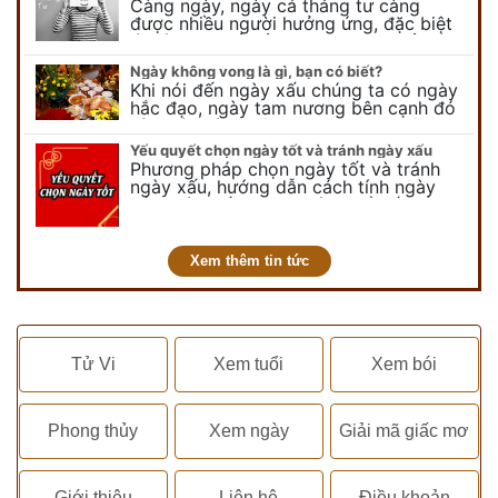
Càng ngày, ngày cá tháng tư càng
được nhiều người hưởng ứng, đặc biệt
là các bạn trẻ bởi họ sẽ nghĩ ra đủ trò
vui chơi, tinh nghịch, hài…
Ngày không vong là gì, bạn có biết?
Khi nói đến ngày xấu chúng ta có ngày
hắc đạo, ngày tam nương bên cạnh đó
còn có ngày không vong. Tuy nhiên khi
nói đến ngày không vong…
Yếu quyết chọn ngày tốt và tránh ngày xấu
Phương pháp chọn ngày tốt và tránh
ngày xấu, hướng dẫn cách tính ngày
tốt, ngày xấu trong tháng để tiến hành
kết hôn, động thổ, nhập trạch, khai
trương,...
Xem thêm tin tức
Tử Vi
Xem tuổi
Xem bói
Phong thủy
Xem ngày
Giải mã giấc mơ
Giới thiệu
Liên hệ
Điều khoản