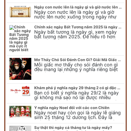
mùng 10 âm lịch hàng tháng. Tại sao
trong ngày này, tất cả mọi…
Ngày con nước lên là ngày gì và giờ nước lên nước xuống trong ngày?
Ngày con nước lên là ngày gì và giờ
nước lên nước xuống trong ngày như
thế nào? Có điều gì cần chú ý về ngày
con nước lên? Đừng…
Chính xác ngày Bất Tương năm 2025 là ngày gì mà cực ít người biết
Ngày bất tương là ngày gì, xem ngày
bất tương năm 2025. Để hiểu rõ hơn
về ngày bất tương, ngày bất tương là
ngày gì mời quý bạn tham…
Mơ Thấy Chó Sói Đánh Con Gì? Giải Mã Giấc Mơ Bí Ẩn
Mỗi giấc mơ thấy cho sói đánh con gì
đều mang lại những ý nghĩa riêng biệt
và có thể phản ánh tâm trạng, suy nghĩ
của chúng ta.
Khám phá ý nghĩa ngày 29 tháng 2 có gì đặc biệt?
Bạn có biết ý nghĩa ngày 29/2 là ngày
gì không mà sao nó lại được nhiều
người chú ý đến vậy. Tất cả mọi người
đều cho rằng đây…
Ý nghĩa ngày Noel đối với các con Chiên
Ngày noel hay còn gọi là ngày lễ giáng
sinh 25 tháng 12 dương lịch. Đây là
ngày lễ của bên thiên chúa giáo, ngày
lễ thiên chúa giáng sinh,…
Sự thật thì ngày cá tháng tư là ngày mấy?