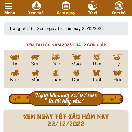
Menu
Xem tuổi
Xem ngày
Tử vi
Xem bói
Trang chủ
Xem ngay tốt hôm nay 22/12/2022
XEM TÀI LỘC NĂM 2025 CỦA 12 CON GIÁP
Tý
Sửu
Dần
Mão
Thìn
Tỵ
Ngọ
Mùi
Thân
Dậu
Tuất
Hợi
Ngày hôm nay 22/12/2022
là tốt hay xấu?
Xem ngày tốt xấu hôm nay
22/12/2022