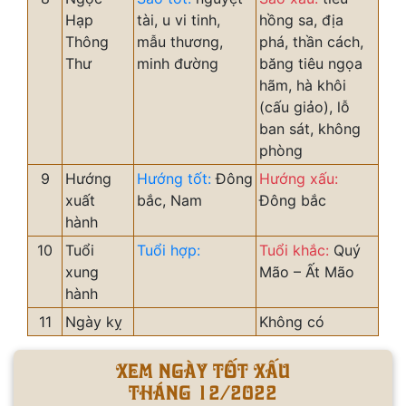
Hạp
tài, u vi tinh,
hồng sa, địa
Thông
mẫu thương,
phá, thần cách,
Thư
minh đường
băng tiêu ngọa
hãm, hà khôi
(cấu giảo), lỗ
ban sát, không
phòng
9
Hướng
Hướng tốt:
Đông
Hướng xấu:
xuất
bắc, Nam
Đông bắc
hành
10
Tuổi
Tuổi hợp:
Tuổi khắc:
Quý
xung
Mão – Ất Mão
hành
11
Ngày kỵ
Không có
Xem ngày tốt xấu
tháng 12/2022