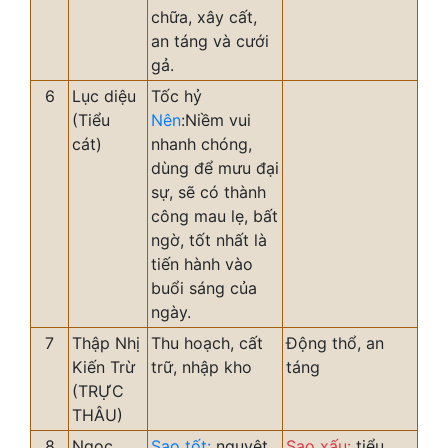
chữa, xây cất,
an táng và cưới
gả.
6
Lục diệu
Tốc hỷ
(Tiểu
Nên
:Niềm vui
cát)
nhanh chóng,
dùng để mưu đại
sự, sẽ có thành
công mau lẹ, bất
ngờ, tốt nhất là
tiến hành vào
buổi sáng của
ngày.
7
Thập Nhị
Thu hoạch, cất
Động thổ, an
Kiến Trừ
trữ, nhập kho
táng
(TRỰC
THÂU)
8
Ngọc
Sao tốt:
nguyệt
Sao xấu:
tiểu