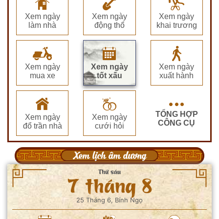
Xem ngày
Xem ngày
Xem ngày
làm nhà
động thổ
khai trương
Xem ngày
Xem ngày
Xem ngày
mua xe
tốt xấu
xuất hành
TỔNG HỢP
Xem ngày
Xem ngày
CÔNG CỤ
đổ trần nhà
cưới hỏi
Xem lịch âm dương
Thứ sáu
7 tháng 8
25 Tháng 6, Bính Ngọ