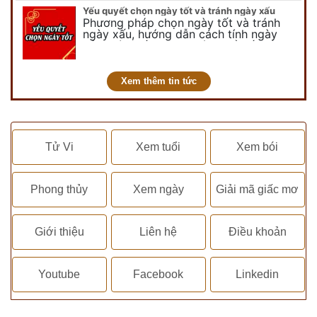
nói đến ngày không vong…
Yếu quyết chọn ngày tốt và tránh ngày xấu
Phương pháp chọn ngày tốt và tránh
ngày xấu, hướng dẫn cách tính ngày
tốt, ngày xấu trong tháng để tiến hành
kết hôn, động thổ, nhập trạch, khai
trương,...
Xem thêm tin tức
Tử Vi
Xem tuổi
Xem bói
Phong thủy
Xem ngày
Giải mã giấc mơ
Giới thiệu
Liên hệ
Điều khoản
Youtube
Facebook
Linkedin