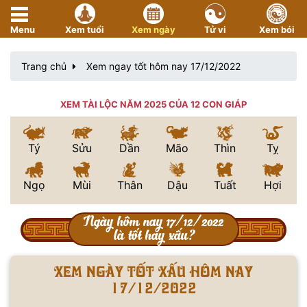
Menu
Xem tuổi
Xem ngày
Tử vi
Xem bói
Trang chủ
Xem ngay tốt hôm nay 17/12/2022
XEM TÀI LỘC NĂM 2025 CỦA 12 CON GIÁP
Tý
Sửu
Dần
Mão
Thìn
Tỵ
Ngọ
Mùi
Thân
Dậu
Tuất
Hợi
Ngày hôm nay 17/12/2022
là tốt hay xấu?
Xem ngày tốt xấu hôm nay
17/12/2022