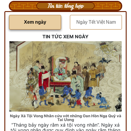
Tin tức tổng hợp
Xem ngày
Ngày Tết Việt Nam
TIN TỨC XEM NGÀY
Ngày Xá Tội Vong Nhân cứu vớt những Oan Hồn Ngạ Quỷ và
Tai Ương
“Tháng bảy ngày rằm xá tội vong nhân”. Ngày xá
tội vong nhân được quy định vào ngày rằm tháng