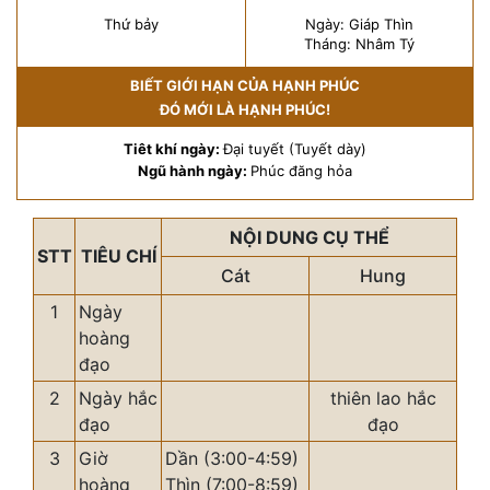
Thứ bảy
Ngày: Giáp Thìn
Tháng: Nhâm Tý
BIẾT GIỚI HẠN CỦA HẠNH PHÚC
ĐÓ MỚI LÀ HẠNH PHÚC!
Tiêt khí ngày:
Đại tuyết (Tuyết dày)
Ngũ hành ngày:
Phúc đăng hỏa
NỘI DUNG CỤ THỂ
STT
TIÊU CHÍ
Cát
Hung
1
Ngày
hoàng
đạo
2
Ngày hắc
thiên lao hắc
đạo
đạo
3
Giờ
Dần (3:00-4:59)
hoàng
Thìn (7:00-8:59)