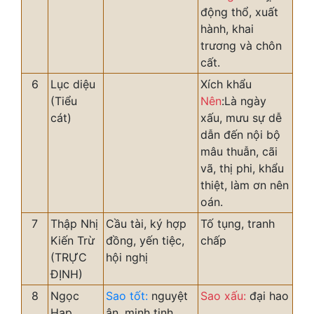
động thổ, xuất
hành, khai
trương và chôn
cất.
6
Lục diệu
Xích khẩu
(Tiểu
Nên
:Là ngày
cát)
xấu, mưu sự dễ
dẫn đến nội bộ
mâu thuẫn, cãi
vã, thị phi, khẩu
thiệt, làm ơn nên
oán.
7
Thập Nhị
Cầu tài, ký hợp
Tố tụng, tranh
Kiến Trừ
đồng, yến tiệc,
chấp
(TRỰC
hội nghị
ĐỊNH)
8
Ngọc
Sao tốt:
nguyệt
Sao xấu:
đại hao
Hạp
ân, minh tinh,