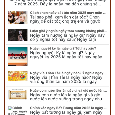
7 năm 2025. Đây là ngày mà dân chúng sẽ…
Cách chọn ngày cắt tóc năm 2025 may mắn cho cả trẻ em và người lớn
Tại sao phải xem lịch cắt tóc? Chọn
ngày để cắt tóc cho trẻ em và người
lớn cần lưu ý điều gì để gặp nhiều may
mắn ? Khi…
Luận giải ý nghĩa ngày tam nương không phải ai cũng biết
Ngày tam nương là ngày gì? Ngày này
có ý nghĩa tốt hay xấu? Ngày tam
nương sát có nguồn gốc như thế nào?
Cần kiêng kỵ điều gì khi…
Ngày nguyệt kỵ là ngày gì? Tốt hay xấu?
Ngày nguyệt Kỵ là ngày gì? Ngày
nguyệt kỵ 2025 là ngày tốt hay ngày
xấu, xem ngay để biết chi tiết ý nghĩa
ngày nguyệt kỵ cũng như nguồn…
Ngày vía Thần Tài là ngày nào? Ý nghĩa ngày vía Thần Tài năm 2025
Ngày vía Thần Tài là ngày nào? Ngày
vía ông thần tài năm 2025 là ngày
mùng 10 âm lịch hàng tháng. Tại sao
trong ngày này, tất cả mọi…
Ngày con nước lên là ngày gì và giờ nước lên nước xuống trong ngày?
Ngày con nước lên là ngày gì và giờ
nước lên nước xuống trong ngày như
thế nào? Có điều gì cần chú ý về ngày
con nước lên? Đừng…
Chính xác ngày Bất Tương năm 2025 là ngày gì mà cực ít người biết
Ngày bất tương là ngày gì, xem ngày