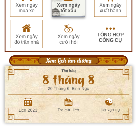
Xem ngày
Xem ngày
Xem ngày
mua xe
tốt xấu
xuất hành
TỔNG HỢP
Xem ngày
Xem ngày
CÔNG CỤ
đổ trần nhà
cưới hỏi
Xem lịch âm dương
Thứ bảy
8 tháng 8
26 Tháng 6, Bính Ngọ
Lịch vạn sự
Tra cứu lịch
Lịch 2023