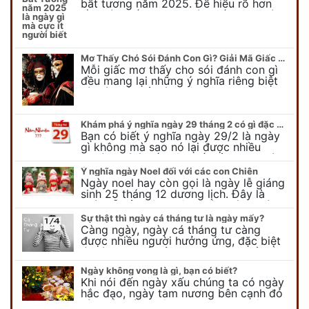
bất tương năm 2025. Để hiểu rõ hơn
về ngày bất tương, ngày bất tương là
ngày gì mời quý bạn tham…
Mơ Thấy Chó Sói Đánh Con Gì? Giải Mã Giấc Mơ Bí Ẩn
Mỗi giấc mơ thấy cho sói đánh con gì
đều mang lại những ý nghĩa riêng biệt
và có thể phản ánh tâm trạng, suy nghĩ
của chúng ta.
Khám phá ý nghĩa ngày 29 tháng 2 có gì đặc biệt?
Bạn có biết ý nghĩa ngày 29/2 là ngày
gì không mà sao nó lại được nhiều
người chú ý đến vậy. Tất cả mọi người
đều cho rằng đây…
Ý nghĩa ngày Noel đối với các con Chiên
Ngày noel hay còn gọi là ngày lễ giáng
sinh 25 tháng 12 dương lịch. Đây là
ngày lễ của bên thiên chúa giáo, ngày
lễ thiên chúa giáng sinh,…
Sự thật thì ngày cá tháng tư là ngày mấy?
Càng ngày, ngày cá tháng tư càng
được nhiều người hưởng ứng, đặc biệt
là các bạn trẻ bởi họ sẽ nghĩ ra đủ trò
vui chơi, tinh nghịch, hài…
Ngày không vong là gì, bạn có biết?
Khi nói đến ngày xấu chúng ta có ngày
hắc đạo, ngày tam nương bên cạnh đó
còn có ngày không vong. Tuy nhiên khi