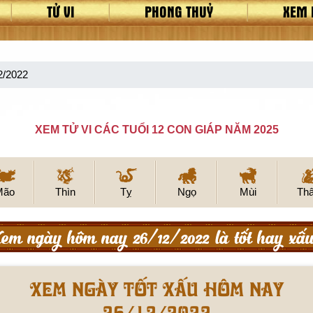
TỬ VI
PHONG THUỶ
XEM 
2/2022
XEM TỬ VI CÁC TUỔI 12 CON GIÁP NĂM 2025
Mão
Thìn
Tỵ
Ngọ
Mùi
Th
em ngày hôm nay 26/12/2022 là tốt hay xấ
Xem ngày tốt xấu hôm nay
26/12/2022