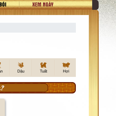
BÓI
XEM NGÀY
ân
Dậu
Tuất
Hợi
u?