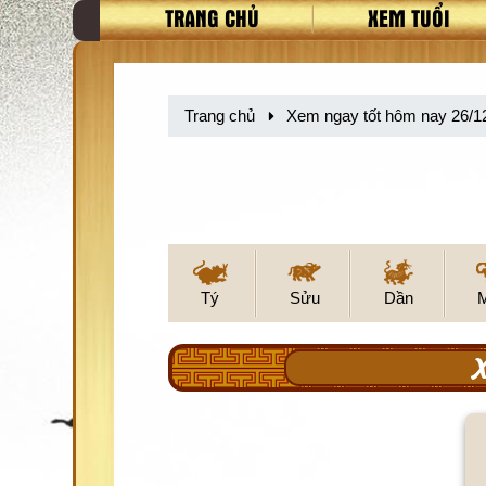
TRANG CHỦ
XEM TUỔI
Trang chủ
Xem ngay tốt hôm nay 26/1
Tý
Sửu
Dần
X