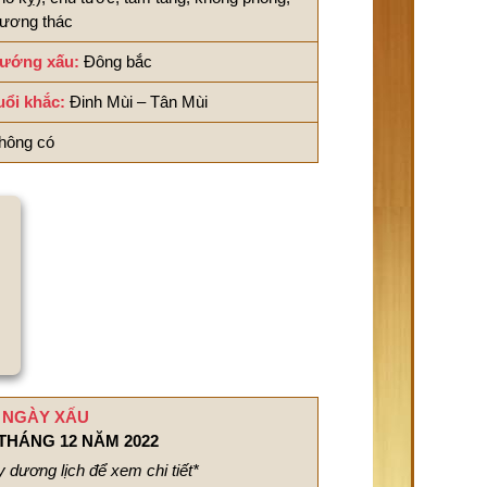
ương thác
ướng xấu:
Đông bắc
uổi khắc:
Đinh Mùi – Tân Mùi
hông có
NGÀY XẤU
THÁNG 12 NĂM 2022
 dương lịch để xem chi tiết*