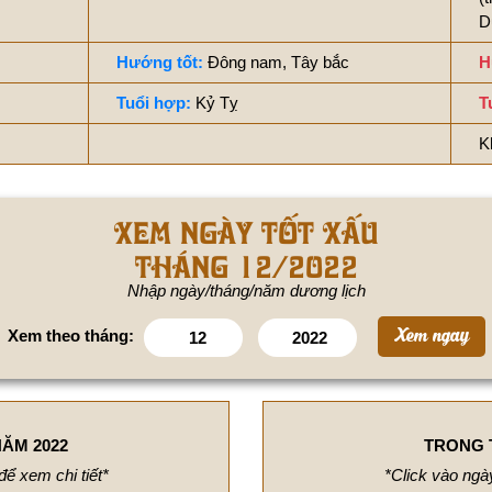
D
Hướng tốt:
Đông nam, Tây bắc
H
Tuổi hợp:
Kỷ Tỵ
T
K
Xem ngày tốt xấu
tháng 12/2022
Nhập ngày/tháng/năm dương lịch
Xem theo tháng:
ĂM 2022
TRONG 
để xem chi tiết*
*Click vào ngày