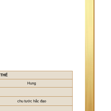
 THỂ
Hung
chu tước hắc đạo