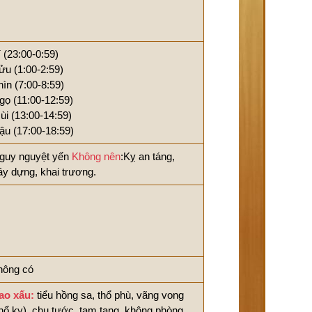
í (23:00-0:59)
ửu (1:00-2:59)
hìn (7:00-8:59)
gọ (11:00-12:59)
ùi (13:00-14:59)
ậu (17:00-18:59)
guy nguyệt yến
Không nên
:Kỵ an táng,
ây dựng, khai trương.
hông có
ao xấu:
tiểu hồng sa, thổ phù, vãng vong
thổ kỵ), chu tước, tam tang, không phòng,