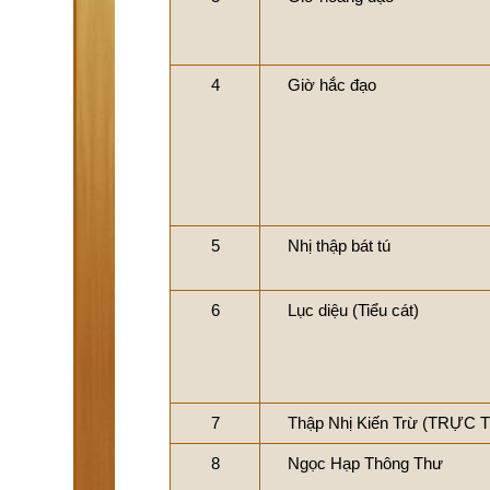
4
Giờ hắc đạo
5
Nhị thập bát tú
6
Lục diệu (Tiểu cát)
7
Thập Nhị Kiến Trừ (TRỰC 
8
Ngọc Hạp Thông Thư