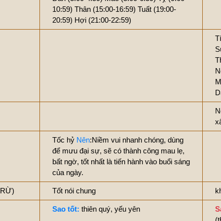
10:59)
Thân (15:00-16:59)
Tuất (19:00-
20:59)
Hợi (21:00-22:59)
T
S
T
N
M
D
N
x
Tốc hỷ
Nên
:Niềm vui nhanh chóng, dùng
để mưu đại sự, sẽ có thành công mau lẹ,
bất ngờ, tốt nhất là tiến hành vào buổi sáng
của ngày.
TRỪ)
Tốt nói chung
k
Sao tốt:
thiên quý, yếu yên
S
(