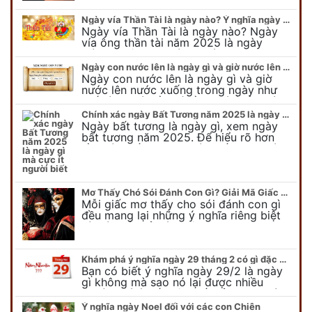
Ngày vía Thần Tài là ngày nào? Ý nghĩa ngày vía Thần Tài năm 2025
Ngày vía Thần Tài là ngày nào? Ngày
vía ông thần tài năm 2025 là ngày
mùng 10 âm lịch hàng tháng. Tại sao
trong ngày này, tất cả mọi…
Ngày con nước lên là ngày gì và giờ nước lên nước xuống trong ngày?
Ngày con nước lên là ngày gì và giờ
nước lên nước xuống trong ngày như
thế nào? Có điều gì cần chú ý về ngày
con nước lên? Đừng…
Chính xác ngày Bất Tương năm 2025 là ngày gì mà cực ít người biết
Ngày bất tương là ngày gì, xem ngày
bất tương năm 2025. Để hiểu rõ hơn
về ngày bất tương, ngày bất tương là
ngày gì mời quý bạn tham…
Mơ Thấy Chó Sói Đánh Con Gì? Giải Mã Giấc Mơ Bí Ẩn
Mỗi giấc mơ thấy cho sói đánh con gì
đều mang lại những ý nghĩa riêng biệt
và có thể phản ánh tâm trạng, suy nghĩ
của chúng ta.
Khám phá ý nghĩa ngày 29 tháng 2 có gì đặc biệt?
Bạn có biết ý nghĩa ngày 29/2 là ngày
gì không mà sao nó lại được nhiều
người chú ý đến vậy. Tất cả mọi người
đều cho rằng đây…
Ý nghĩa ngày Noel đối với các con Chiên