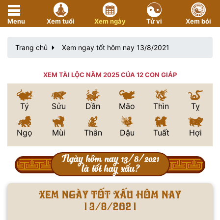
Menu
Xem tuổi
Xem ngày
Tử vi
Xem bói
Trang chủ
Xem ngay tốt hôm nay 13/8/2021
XEM TÀI LỘC NĂM 2025 CỦA 12 CON GIÁP
Tý
Sửu
Dần
Mão
Thìn
Tỵ
Ngọ
Mùi
Thân
Dậu
Tuất
Hợi
Ngày hôm nay 13/8/2021
là tốt hay xấu?
Xem ngày tốt xấu hôm nay
13/8/2021