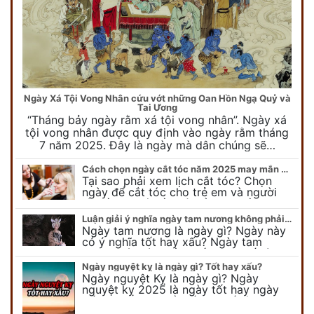
Ngày Xá Tội Vong Nhân cứu vớt những Oan Hồn Ngạ Quỷ và
Tai Ương
“Tháng bảy ngày rằm xá tội vong nhân”. Ngày xá
tội vong nhân được quy định vào ngày rằm tháng
7 năm 2025. Đây là ngày mà dân chúng sẽ…
Cách chọn ngày cắt tóc năm 2025 may mắn cho cả trẻ em và người lớn
Tại sao phải xem lịch cắt tóc? Chọn
ngày để cắt tóc cho trẻ em và người
lớn cần lưu ý điều gì để gặp nhiều may
mắn ? Khi…
Luận giải ý nghĩa ngày tam nương không phải ai cũng biết
Ngày tam nương là ngày gì? Ngày này
có ý nghĩa tốt hay xấu? Ngày tam
nương sát có nguồn gốc như thế nào?
Cần kiêng kỵ điều gì khi…
Ngày nguyệt kỵ là ngày gì? Tốt hay xấu?
Ngày nguyệt Kỵ là ngày gì? Ngày
nguyệt kỵ 2025 là ngày tốt hay ngày
xấu, xem ngay để biết chi tiết ý nghĩa
ngày nguyệt kỵ cũng như nguồn…