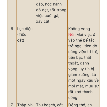
dào, học hành
đỗ đạt, tốt trong
việc cưới gả,
xây cất.
6
Lục diệu
Không vong
(Tiểu
Nên
:Mọi việc đi
cát)
vào thế bế tắc,
trở ngại, tiến độ
công việc trì trệ,
tiền bạc thất
thoát, danh
vọng, uy tín bị
giảm xuống. Là
một ngày xấu về
mọi mặt, mưu sự
rất khó thành
công
7
Thập Nhị
Thu hoạch, cất
Động thổ, an