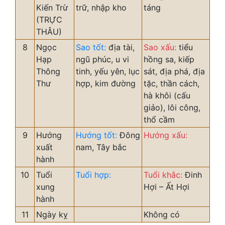
Kiến Trừ
trữ, nhập kho
táng
(TRỰC
THÂU)
8
Ngọc
Sao tốt:
địa tài,
Sao xấu:
tiểu
Hạp
ngũ phúc, u vi
hồng sa, kiếp
Thông
tinh, yếu yên, lục
sát, địa phá, địa
Thư
hợp, kim đường
tặc, thần cách,
hà khôi (cấu
giảo), lôi công,
thổ cầm
9
Hướng
Hướng tốt:
Đông
Hướng xấu:
xuất
nam, Tây bắc
hành
10
Tuổi
Tuổi hợp:
Tuổi khắc:
Đinh
xung
Hợi – Ất Hợi
hành
11
Ngày kỵ
Không có