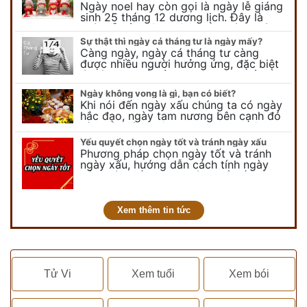
Ngày noel hay còn gọi là ngày lễ giáng
sinh 25 tháng 12 dương lịch. Đây là
ngày lễ của bên thiên chúa giáo, ngày
lễ thiên chúa giáng sinh,…
Sự thật thì ngày cá tháng tư là ngày mấy?
Càng ngày, ngày cá tháng tư càng
được nhiều người hưởng ứng, đặc biệt
là các bạn trẻ bởi họ sẽ nghĩ ra đủ trò
vui chơi, tinh nghịch, hài…
Ngày không vong là gì, bạn có biết?
Khi nói đến ngày xấu chúng ta có ngày
hắc đạo, ngày tam nương bên cạnh đó
còn có ngày không vong. Tuy nhiên khi
nói đến ngày không vong…
Yếu quyết chọn ngày tốt và tránh ngày xấu
Phương pháp chọn ngày tốt và tránh
ngày xấu, hướng dẫn cách tính ngày
tốt, ngày xấu trong tháng để tiến hành
kết hôn, động thổ, nhập trạch, khai
trương,...
Xem thêm tin tức
Tử Vi
Xem tuổi
Xem bói