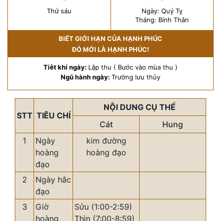
Thứ sáu
Ngày: Quý Tỵ
Tháng: Bính Thân
BIẾT GIỚI HẠN CỦA HẠNH PHÚC
ĐÓ MỚI LÀ HẠNH PHÚC!
Tiêt khí ngày:
Lập thu ( Bước vào mùa thu )
Ngũ hành ngày:
Trường lưu thủy
NỘI DUNG CỤ THỂ
STT
TIÊU CHÍ
Cát
Hung
1
Ngày
kim đường
hoàng
hoàng đạo
đạo
2
Ngày hắc
đạo
3
Giờ
Sửu (1:00-2:59)
hoàng
Thìn (7:00-8:59)