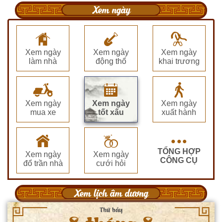
Xem ngày
Xem ngày
Xem ngày
Xem ngày
làm nhà
động thổ
khai trương
Xem ngày
Xem ngày
Xem ngày
mua xe
tốt xấu
xuất hành
TỔNG HỢP
Xem ngày
Xem ngày
CÔNG CỤ
đổ trần nhà
cưới hỏi
Xem lịch âm dương
Thứ bảy