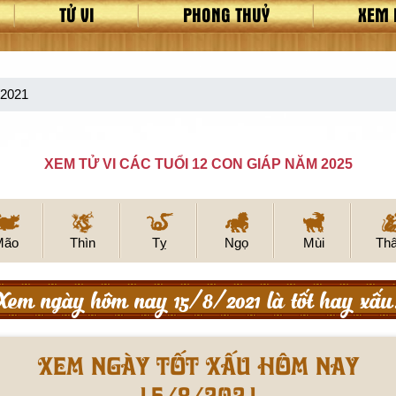
TỬ VI
PHONG THUỶ
XEM 
/2021
XEM TỬ VI CÁC TUỔI 12 CON GIÁP NĂM 2025
Mão
Thìn
Tỵ
Ngọ
Mùi
Th
Xem ngày hôm nay 15/8/2021 là tốt hay xấu
Xem ngày tốt xấu hôm nay
15/8/2021