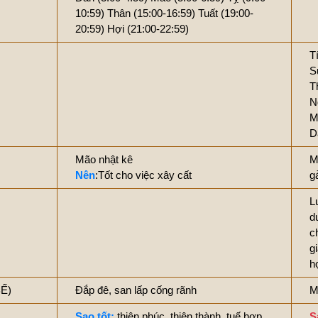
10:59)
Thân (15:00-16:59)
Tuất (19:00-
20:59)
Hợi (21:00-22:59)
T
S
T
N
M
D
Mão nhật kê
M
Nên
:Tốt cho việc xây cất
g
L
d
c
g
h
BẾ)
Đắp đê, san lấp cống rãnh
M
Sao tốt:
thiên phúc, thiên thành, tuế hợp,
S