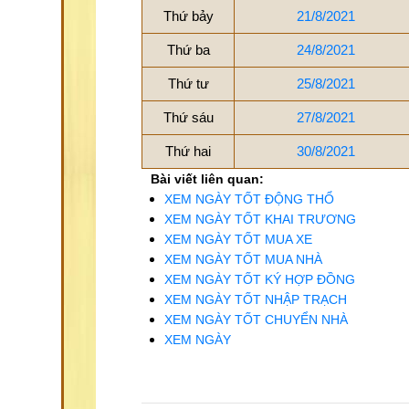
Thứ bảy
21/8/2021
Thứ ba
24/8/2021
Thứ tư
25/8/2021
Thứ sáu
27/8/2021
Thứ hai
30/8/2021
Bài viết liên quan:
XEM NGÀY TỐT ĐỘNG THỔ
XEM NGÀY TỐT KHAI TRƯƠNG
XEM NGÀY TỐT MUA XE
XEM NGÀY TỐT MUA NHÀ
XEM NGÀY TỐT KÝ HỢP ĐỒNG
XEM NGÀY TỐT NHẬP TRẠCH
XEM NGÀY TỐT CHUYỂN NHÀ
XEM NGÀY