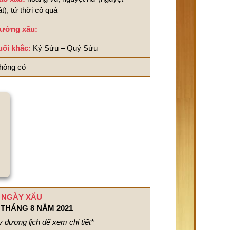
át), tứ thời cô quả
ướng xấu:
uổi khắc:
Kỷ Sửu – Quý Sửu
hông có
NGÀY XẤU
THÁNG 8 NĂM 2021
 dương lịch để xem chi tiết*