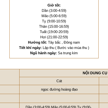
Giờ tốt:
Dần (3:00-4:59)
Mão (5:00-6:59)
Tỵ (9:00-10:59)
Thân (15:00-16:59)
Tuất (19:00-20:59)
Hợi (21:00-22:59)
Hướng tốt:
Tây bắc , Đông nam
Tiêt khí ngày:
Lập thu ( Bước vào mùa thu )
Ngũ hành ngày:
Sa trung kim
NỘI DUNG CỤ
Cát
ngọc đường hoàng đạo
Dần (3:00-4:59)
Mão (5:00-6:59)
Tỵ (9:00-