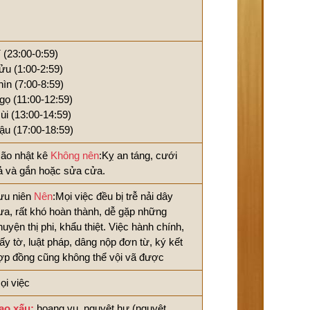
í (23:00-0:59)
ửu (1:00-2:59)
hìn (7:00-8:59)
gọ (11:00-12:59)
ùi (13:00-14:59)
ậu (17:00-18:59)
ão nhật kê
Không nên
:Kỵ an táng, cưới
ả và gắn hoặc sửa cửa.
ưu niên
Nên
:Mọi việc đều bị trễ nải dây
ưa, rất khó hoàn thành, dễ gặp những
huyện thị phi, khẩu thiệt. Việc hành chính,
iấy tờ, luật pháp, dâng nộp đơn từ, ký kết
ợp đồng cũng không thể vội vã được
ọi việc
ao xấu:
hoang vu, nguyệt hư (nguyệt