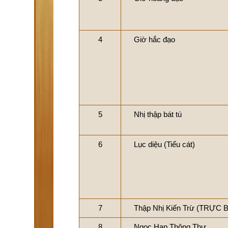
4
Giờ hắc đạo
5
Nhị thập bát tú
6
Lục diệu (Tiểu cát)
7
Thập Nhị Kiến Trừ (TRỰC 
8
Ngọc Hạp Thông Thư