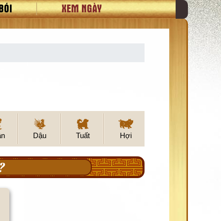
BÓI
XEM NGÀY
ân
Dậu
Tuất
Hợi
?