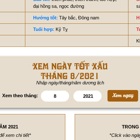
đại hồng sa, ngọc đường
s
Hướng tốt:
Tây bắc, Đông nam
H
Tuổi hợp:
Kỷ Tỵ
T
K
Xem ngày tốt xấu
tháng 8/2021
Nhập ngày/tháng/năm dương lịch
Xem theo tháng:
ĂM 2021
TRONG 
để xem chi tiết*
*Click vào ngày