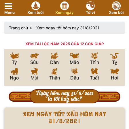
Menu
Xem tuổi
Xem ngày
Tử vi
Xem bói
Trang chủ
Xem ngay tốt hôm nay 31/8/2021
XEM TÀI LỘC NĂM 2025 CỦA 12 CON GIÁP
Tý
Sửu
Dần
Mão
Thìn
Tỵ
Ngọ
Mùi
Thân
Dậu
Tuất
Hợi
Ngày hôm nay 31/8/2021
là tốt hay xấu?
Xem ngày tốt xấu hôm nay
31/8/2021