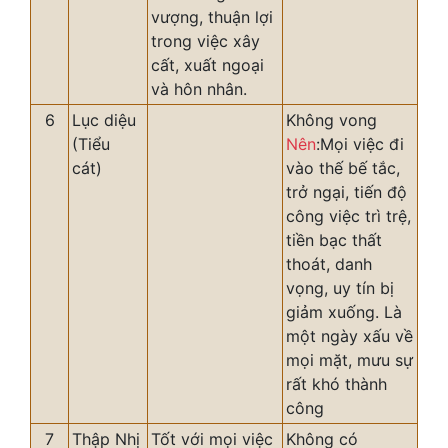
vượng, thuận lợi
trong việc xây
cất, xuất ngoại
và hôn nhân.
6
Lục diệu
Không vong
(Tiểu
Nên
:Mọi việc đi
cát)
vào thế bế tắc,
trở ngại, tiến độ
công việc trì trệ,
tiền bạc thất
thoát, danh
vọng, uy tín bị
giảm xuống. Là
một ngày xấu về
mọi mặt, mưu sự
rất khó thành
công
7
Thập Nhị
Tốt với mọi việc
Không có