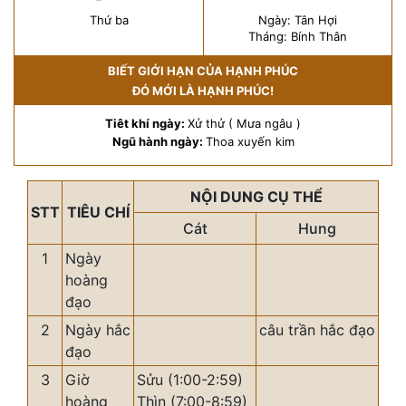
Thứ ba
Ngày: Tân Hợi
Tháng: Bính Thân
BIẾT GIỚI HẠN CỦA HẠNH PHÚC
ĐÓ MỚI LÀ HẠNH PHÚC!
Tiêt khí ngày:
Xử thử ( Mưa ngâu )
Ngũ hành ngày:
Thoa xuyến kim
NỘI DUNG CỤ THỂ
STT
TIÊU CHÍ
Cát
Hung
1
Ngày
hoàng
đạo
2
Ngày hắc
câu trần hắc đạo
đạo
3
Giờ
Sửu (1:00-2:59)
hoàng
Thìn (7:00-8:59)