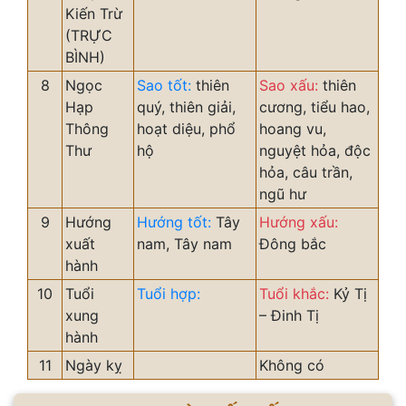
Kiến Trừ
(TRỰC
BÌNH)
8
Ngọc
Sao tốt:
thiên
Sao xấu:
thiên
Hạp
quý, thiên giải,
cương, tiểu hao,
Thông
hoạt diệu, phổ
hoang vu,
Thư
hộ
nguyệt hỏa, độc
hỏa, câu trần,
ngũ hư
9
Hướng
Hướng tốt:
Tây
Hướng xấu:
xuất
nam, Tây nam
Đông bắc
hành
10
Tuổi
Tuổi hợp:
Tuổi khắc:
Kỷ Tị
xung
– Đinh Tị
hành
11
Ngày kỵ
Không có