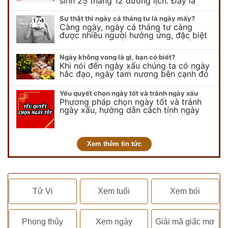
sinh 25 tháng 12 dương lịch. Đây là
ngày lễ của bên thiên chúa giáo, ngày
lễ thiên chúa giáng sinh,…
Sự thật thì ngày cá tháng tư là ngày mấy?
Càng ngày, ngày cá tháng tư càng
được nhiều người hưởng ứng, đặc biệt
là các bạn trẻ bởi họ sẽ nghĩ ra đủ trò
vui chơi, tinh nghịch, hài…
Ngày không vong là gì, bạn có biết?
Khi nói đến ngày xấu chúng ta có ngày
hắc đạo, ngày tam nương bên cạnh đó
còn có ngày không vong. Tuy nhiên khi
nói đến ngày không vong…
Yếu quyết chọn ngày tốt và tránh ngày xấu
Phương pháp chọn ngày tốt và tránh
ngày xấu, hướng dẫn cách tính ngày
tốt, ngày xấu trong tháng để tiến hành
kết hôn, động thổ, nhập trạch, khai
trương,...
Xem thêm tin tức
Tử Vi
Xem tuổi
Xem bói
Phong thủy
Xem ngày
Giải mã giấc mơ