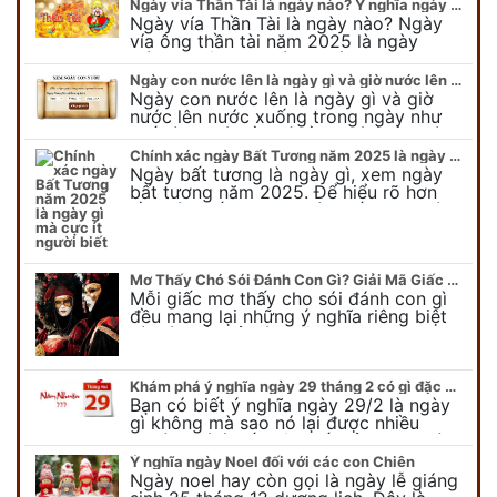
Ngày vía Thần Tài là ngày nào? Ý nghĩa ngày vía Thần Tài năm 2025
Ngày vía Thần Tài là ngày nào? Ngày
vía ông thần tài năm 2025 là ngày
mùng 10 âm lịch hàng tháng. Tại sao
trong ngày này, tất cả mọi…
Ngày con nước lên là ngày gì và giờ nước lên nước xuống trong ngày?
Ngày con nước lên là ngày gì và giờ
nước lên nước xuống trong ngày như
thế nào? Có điều gì cần chú ý về ngày
con nước lên? Đừng…
Chính xác ngày Bất Tương năm 2025 là ngày gì mà cực ít người biết
Ngày bất tương là ngày gì, xem ngày
bất tương năm 2025. Để hiểu rõ hơn
về ngày bất tương, ngày bất tương là
ngày gì mời quý bạn tham…
Mơ Thấy Chó Sói Đánh Con Gì? Giải Mã Giấc Mơ Bí Ẩn
Mỗi giấc mơ thấy cho sói đánh con gì
đều mang lại những ý nghĩa riêng biệt
và có thể phản ánh tâm trạng, suy nghĩ
của chúng ta.
Khám phá ý nghĩa ngày 29 tháng 2 có gì đặc biệt?
Bạn có biết ý nghĩa ngày 29/2 là ngày
gì không mà sao nó lại được nhiều
người chú ý đến vậy. Tất cả mọi người
đều cho rằng đây…
Ý nghĩa ngày Noel đối với các con Chiên
Ngày noel hay còn gọi là ngày lễ giáng