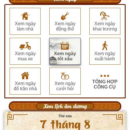
Xem ngày
Xem ngày
Xem ngày
làm nhà
động thổ
khai trương
Xem ngày
Xem ngày
Xem ngày
mua xe
tốt xấu
xuất hành
TỔNG HỢP
Xem ngày
Xem ngày
CÔNG CỤ
đổ trần nhà
cưới hỏi
Xem lịch âm dương
Thứ sáu
7 tháng 8