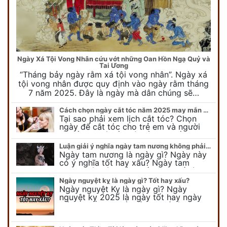
Ngày Xá Tội Vong Nhân cứu vớt những Oan Hồn Ngạ Quỷ và
Tai Ương
“Tháng bảy ngày rằm xá tội vong nhân”. Ngày xá
tội vong nhân được quy định vào ngày rằm tháng
7 năm 2025. Đây là ngày mà dân chúng sẽ…
Cách chọn ngày cắt tóc năm 2025 may mắn cho cả trẻ em và người lớn
Tại sao phải xem lịch cắt tóc? Chọn
ngày để cắt tóc cho trẻ em và người
lớn cần lưu ý điều gì để gặp nhiều may
mắn ? Khi…
Luận giải ý nghĩa ngày tam nương không phải ai cũng biết
Ngày tam nương là ngày gì? Ngày này
có ý nghĩa tốt hay xấu? Ngày tam
nương sát có nguồn gốc như thế nào?
Cần kiêng kỵ điều gì khi…
Ngày nguyệt kỵ là ngày gì? Tốt hay xấu?
Ngày nguyệt Kỵ là ngày gì? Ngày
nguyệt kỵ 2025 là ngày tốt hay ngày
xấu, xem ngay để biết chi tiết ý nghĩa
ngày nguyệt kỵ cũng như nguồn…