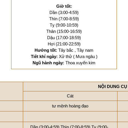
Giờ tốt:
Dần (3:00-4:59)
Thìn (7:00-8:59)
Tỵ (9:00-10:59)
Thân (15:00-16:59)
Dậu (17:00-18:59)
Hợi (21:00-22:59)
Hướng tốt:
Tây bắc , Tây nam
Tiêt khí ngày:
Xử thử ( Mưa ngâu )
Ngũ hành ngày:
Thoa xuyến kim
NỘI DUNG CỤ
Cát
tư mệnh hoàng đạo
Dần (3:00-4:59)
Thìn (7:00-8:59)
Tỵ (9:00-