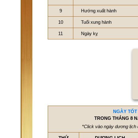
9
Hướng xuất hành
10
Tuổi xung hành
11
Ngày kỵ
NGÀY TỐT
TRONG THÁNG 8 N
*Click vào ngày dương lịch 
THỨ
DƯƠNG LỊCH