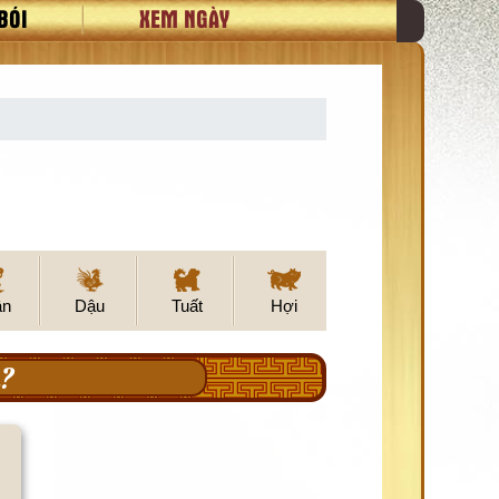
BÓI
XEM NGÀY
ân
Dậu
Tuất
Hợi
?