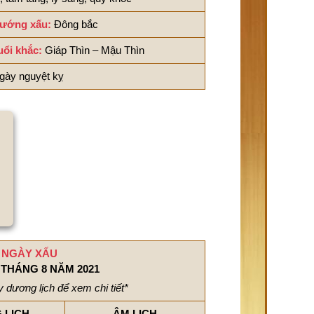
ướng xấu:
Đông bắc
uổi khắc:
Giáp Thìn – Mậu Thìn
gày nguyệt kỵ
NGÀY XẤU
THÁNG 8 NĂM 2021
 dương lịch để xem chi tiết*
 LỊCH
ÂM LỊCH