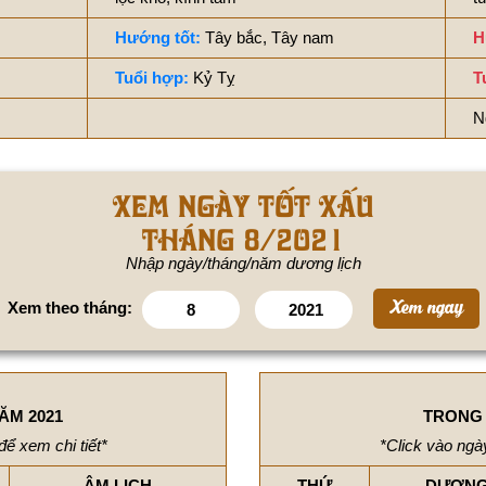
Hướng tốt:
Tây bắc, Tây nam
H
Tuổi hợp:
Kỷ Tỵ
T
N
Xem ngày tốt xấu
tháng 8/2021
Nhập ngày/tháng/năm dương lịch
Xem theo tháng:
ĂM 2021
TRONG 
để xem chi tiết*
*Click vào ngày
ÂM LỊCH
THỨ
DƯƠNG