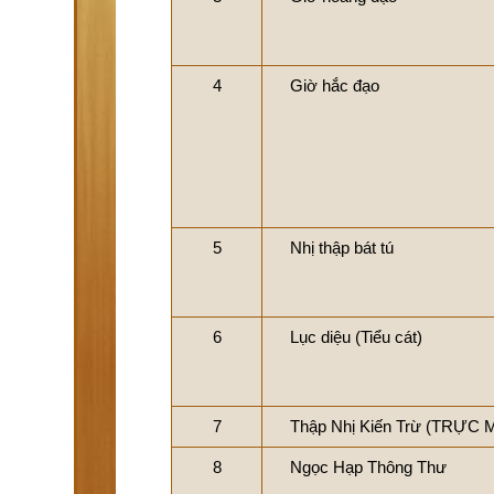
4
Giờ hắc đạo
5
Nhị thập bát tú
6
Lục diệu (Tiểu cát)
7
Thập Nhị Kiến Trừ (TRỰC 
8
Ngọc Hạp Thông Thư