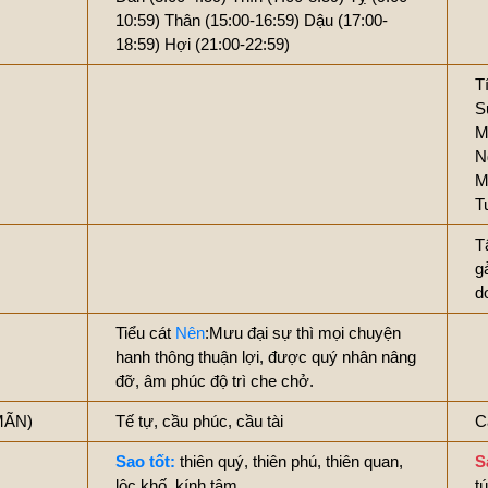
10:59)
Thân (15:00-16:59)
Dậu (17:00-
18:59)
Hợi (21:00-22:59)
T
S
M
N
M
T
T
g
d
Tiểu cát
Nên
:Mưu đại sự thì mọi chuyện
hanh thông thuận lợi, được quý nhân nâng
đỡ, âm phúc độ trì che chở.
MÃN)
Tế tự, cầu phúc, cầu tài
C
Sao tốt:
thiên quý, thiên phú, thiên quan,
S
lộc khố, kính tâm
t