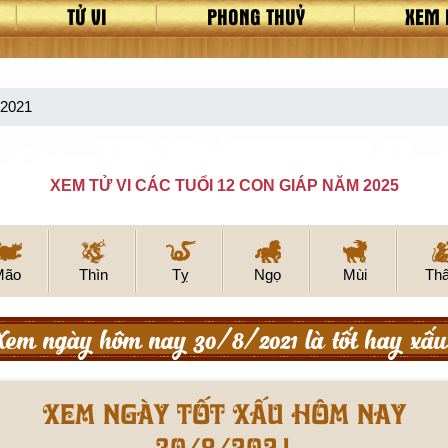
TỬ VI
PHONG THUỶ
XEM 
/2021
XEM TỬ VI CÁC TUỔI 12 CON GIÁP NĂM 2025
Mão
Thìn
Tỵ
Ngọ
Mùi
Th
Xem ngày hôm nay 30/8/2021 là tốt hay xấu
Xem ngày tốt xấu hôm nay
30/8/2021