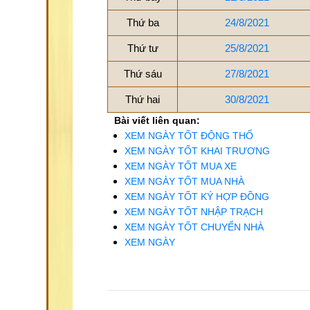
Thứ ba
24/8/2021
Thứ tư
25/8/2021
Thứ sáu
27/8/2021
Thứ hai
30/8/2021
Bài viết liên quan:
XEM NGÀY TỐT ĐỘNG THỔ
XEM NGÀY TỐT KHAI TRƯƠNG
XEM NGÀY TỐT MUA XE
XEM NGÀY TỐT MUA NHÀ
XEM NGÀY TỐT KÝ HỢP ĐỒNG
XEM NGÀY TỐT NHẬP TRẠCH
XEM NGÀY TỐT CHUYỂN NHÀ
XEM NGÀY