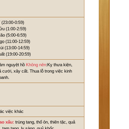
í (23:00-0:59)
ửu (1:00-2:59)
ão (5:00-6:59)
gọ (11:00-12:59)
ùi (13:00-14:59)
uất (19:00-20:59)
âm nguyệt hồ
Không nên
:Kỵ thưa kiện,
ả cưới, xây cất. Thua lỗ trong việc kinh
oanh.
ác việc khác
ao xấu:
trùng tang, thổ ôn, thiên tặc, quả
ú, tam tang, ly sàng, quỷ khốc