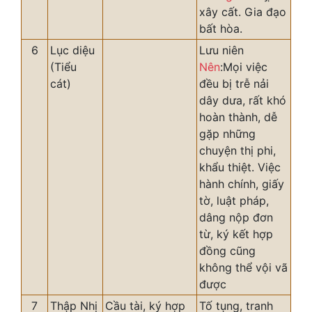
xây cất. Gia đạo
bất hòa.
6
Lục diệu
Lưu niên
(Tiểu
Nên
:Mọi việc
cát)
đều bị trễ nải
dây dưa, rất khó
hoàn thành, dễ
gặp những
chuyện thị phi,
khẩu thiệt. Việc
hành chính, giấy
tờ, luật pháp,
dâng nộp đơn
từ, ký kết hợp
đồng cũng
không thể vội vã
được
7
Thập Nhị
Cầu tài, ký hợp
Tố tụng, tranh