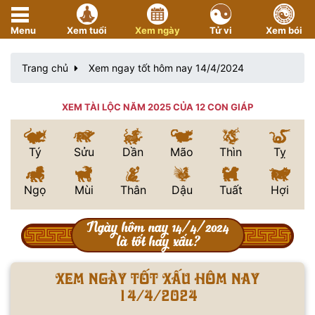
Menu
Xem tuổi
Xem ngày
Tử vi
Xem bói
Trang chủ
Xem ngay tốt hôm nay 14/4/2024
XEM TÀI LỘC NĂM 2025 CỦA 12 CON GIÁP
Tý
Sửu
Dần
Mão
Thìn
Tỵ
Ngọ
Mùi
Thân
Dậu
Tuất
Hợi
Ngày hôm nay 14/4/2024
là tốt hay xấu?
Xem ngày tốt xấu hôm nay
14/4/2024