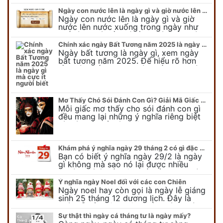
mùng 10 âm lịch hàng tháng. Tại sao
trong ngày này, tất cả mọi…
Ngày con nước lên là ngày gì và giờ nước lên nước xuống trong ngày?
Ngày con nước lên là ngày gì và giờ
nước lên nước xuống trong ngày như
thế nào? Có điều gì cần chú ý về ngày
con nước lên? Đừng…
Chính xác ngày Bất Tương năm 2025 là ngày gì mà cực ít người biết
Ngày bất tương là ngày gì, xem ngày
bất tương năm 2025. Để hiểu rõ hơn
về ngày bất tương, ngày bất tương là
ngày gì mời quý bạn tham…
Mơ Thấy Chó Sói Đánh Con Gì? Giải Mã Giấc Mơ Bí Ẩn
Mỗi giấc mơ thấy cho sói đánh con gì
đều mang lại những ý nghĩa riêng biệt
và có thể phản ánh tâm trạng, suy nghĩ
của chúng ta.
Khám phá ý nghĩa ngày 29 tháng 2 có gì đặc biệt?
Bạn có biết ý nghĩa ngày 29/2 là ngày
gì không mà sao nó lại được nhiều
người chú ý đến vậy. Tất cả mọi người
đều cho rằng đây…
Ý nghĩa ngày Noel đối với các con Chiên
Ngày noel hay còn gọi là ngày lễ giáng
sinh 25 tháng 12 dương lịch. Đây là
ngày lễ của bên thiên chúa giáo, ngày
lễ thiên chúa giáng sinh,…
Sự thật thì ngày cá tháng tư là ngày mấy?