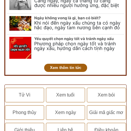
Càng ngày, ngày cá tháng tư càng
được nhiều người hưởng ứng, đặc biệt
là các bạn trẻ bởi họ sẽ nghĩ ra đủ trò
vui chơi, tinh nghịch, hài…
Ngày không vong là gì, bạn có biết?
Khi nói đến ngày xấu chúng ta có ngày
hắc đạo, ngày tam nương bên cạnh đó
còn có ngày không vong. Tuy nhiên khi
nói đến ngày không vong…
Yếu quyết chọn ngày tốt và tránh ngày xấu
Phương pháp chọn ngày tốt và tránh
ngày xấu, hướng dẫn cách tính ngày
tốt, ngày xấu trong tháng để tiến hành
kết hôn, động thổ, nhập trạch, khai
trương,...
Xem thêm tin tức
Tử Vi
Xem tuổi
Xem bói
Phong thủy
Xem ngày
Giải mã giấc mơ
Giới thiệu
Liên hệ
Điều khoản