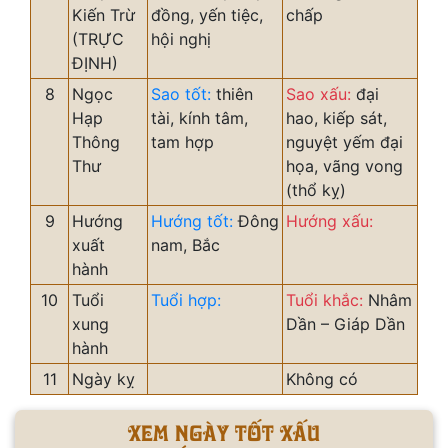
Kiến Trừ
đồng, yến tiệc,
chấp
(TRỰC
hội nghị
ĐỊNH)
8
Ngọc
Sao tốt:
thiên
Sao xấu:
đại
Hạp
tài, kính tâm,
hao, kiếp sát,
Thông
tam hợp
nguyệt yếm đại
Thư
họa, vãng vong
(thổ kỵ)
9
Hướng
Hướng tốt:
Đông
Hướng xấu:
xuất
nam, Bắc
hành
10
Tuổi
Tuổi hợp:
Tuổi khắc:
Nhâm
xung
Dần – Giáp Dần
hành
11
Ngày kỵ
Không có
Xem ngày tốt xấu