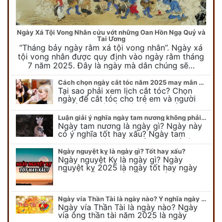
Ngày Xá Tội Vong Nhân cứu vớt những Oan Hồn Ngạ Quỷ và
Tai Ương
“Tháng bảy ngày rằm xá tội vong nhân”. Ngày xá
tội vong nhân được quy định vào ngày rằm tháng
7 năm 2025. Đây là ngày mà dân chúng sẽ…
Cách chọn ngày cắt tóc năm 2025 may mắn cho cả trẻ em và người lớn
Tại sao phải xem lịch cắt tóc? Chọn
ngày để cắt tóc cho trẻ em và người
lớn cần lưu ý điều gì để gặp nhiều may
mắn ? Khi…
Luận giải ý nghĩa ngày tam nương không phải ai cũng biết
Ngày tam nương là ngày gì? Ngày này
có ý nghĩa tốt hay xấu? Ngày tam
nương sát có nguồn gốc như thế nào?
Cần kiêng kỵ điều gì khi…
Ngày nguyệt kỵ là ngày gì? Tốt hay xấu?
Ngày nguyệt Kỵ là ngày gì? Ngày
nguyệt kỵ 2025 là ngày tốt hay ngày
xấu, xem ngay để biết chi tiết ý nghĩa
ngày nguyệt kỵ cũng như nguồn…
Ngày vía Thần Tài là ngày nào? Ý nghĩa ngày vía Thần Tài năm 2025
Ngày vía Thần Tài là ngày nào? Ngày
vía ông thần tài năm 2025 là ngày