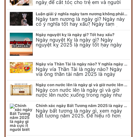
ngày để cắt tóc cho trẻ em và người
lớn cần lưu ý điều gì để gặp nhiều may
mắn ? Khi…
Luận giải ý nghĩa ngày tam nương không phải ai cũng biết
Ngày tam nương là ngày gì? Ngày này
có ý nghĩa tốt hay xấu? Ngày tam
nương sát có nguồn gốc như thế nào?
Cần kiêng kỵ điều gì khi…
Ngày nguyệt kỵ là ngày gì? Tốt hay xấu?
Ngày nguyệt Kỵ là ngày gì? Ngày
nguyệt kỵ 2025 là ngày tốt hay ngày
xấu, xem ngay để biết chi tiết ý nghĩa
ngày nguyệt kỵ cũng như nguồn…
Ngày vía Thần Tài là ngày nào? Ý nghĩa ngày vía Thần Tài năm 2025
Ngày vía Thần Tài là ngày nào? Ngày
vía ông thần tài năm 2025 là ngày
mùng 10 âm lịch hàng tháng. Tại sao
trong ngày này, tất cả mọi…
Ngày con nước lên là ngày gì và giờ nước lên nước xuống trong ngày?
Ngày con nước lên là ngày gì và giờ
nước lên nước xuống trong ngày như
thế nào? Có điều gì cần chú ý về ngày
con nước lên? Đừng…
Chính xác ngày Bất Tương năm 2025 là ngày gì mà cực ít người biết
Ngày bất tương là ngày gì, xem ngày
bất tương năm 2025. Để hiểu rõ hơn
về ngày bất tương, ngày bất tương là
ngày gì mời quý bạn tham…