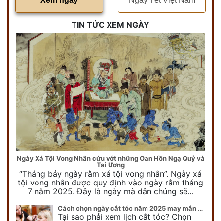
Xem ngày
Ngày Tết Việt Nam
TIN TỨC XEM NGÀY
Ngày Xá Tội Vong Nhân cứu vớt những Oan Hồn Ngạ Quỷ và
Tai Ương
“Tháng bảy ngày rằm xá tội vong nhân”. Ngày xá
tội vong nhân được quy định vào ngày rằm tháng
7 năm 2025. Đây là ngày mà dân chúng sẽ…
Cách chọn ngày cắt tóc năm 2025 may mắn cho cả trẻ em và người lớn
Tại sao phải xem lịch cắt tóc? Chọn