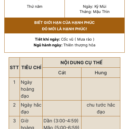
Thứ năm
Ngày: Kỷ Mùi
Tháng: Mậu Thìn
BIẾT GIỚI HẠN CỦA HẠNH PHÚC
ĐÓ MỚI LÀ HẠNH PHÚC!
Tiêt khí ngày:
Cốc vũ ( Mưa rào )
Ngũ hành ngày:
Thiên thượng hỏa
NỘI DUNG CỤ THỂ
STT
TIÊU CHÍ
Cát
Hung
1
Ngày
hoàng
đạo
2
Ngày hắc
chu tước hắc
đạo
đạo
3
Giờ
Dần (3:00-4:59)
hoàng
Mão (5:00-6:59)