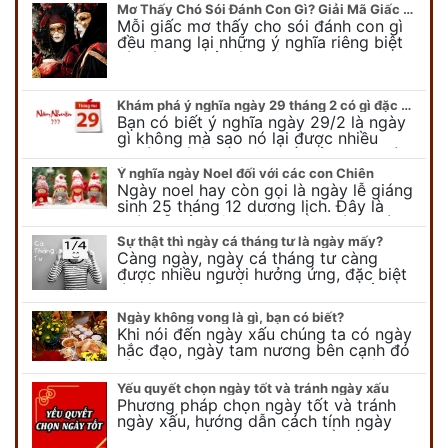
Mơ Thấy Chó Sói Đánh Con Gì? Giải Mã Giấc Mơ Bí Ẩn
Mỗi giấc mơ thấy cho sói đánh con gì
đều mang lại những ý nghĩa riêng biệt
và có thể phản ánh tâm trạng, suy nghĩ
của chúng ta.
Khám phá ý nghĩa ngày 29 tháng 2 có gì đặc biệt?
Bạn có biết ý nghĩa ngày 29/2 là ngày
gì không mà sao nó lại được nhiều
người chú ý đến vậy. Tất cả mọi người
đều cho rằng đây…
Ý nghĩa ngày Noel đối với các con Chiên
Ngày noel hay còn gọi là ngày lễ giáng
sinh 25 tháng 12 dương lịch. Đây là
ngày lễ của bên thiên chúa giáo, ngày
lễ thiên chúa giáng sinh,…
Sự thật thì ngày cá tháng tư là ngày mấy?
Càng ngày, ngày cá tháng tư càng
được nhiều người hưởng ứng, đặc biệt
là các bạn trẻ bởi họ sẽ nghĩ ra đủ trò
vui chơi, tinh nghịch, hài…
Ngày không vong là gì, bạn có biết?
Khi nói đến ngày xấu chúng ta có ngày
hắc đạo, ngày tam nương bên cạnh đó
còn có ngày không vong. Tuy nhiên khi
nói đến ngày không vong…
Yếu quyết chọn ngày tốt và tránh ngày xấu
Phương pháp chọn ngày tốt và tránh
ngày xấu, hướng dẫn cách tính ngày
tốt, ngày xấu trong tháng để tiến hành