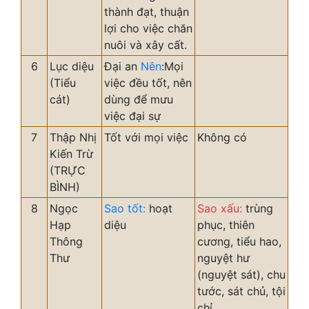
thành đạt, thuận
lợi cho việc chăn
nuôi và xây cất.
6
Lục diệu
Đại an
Nên
:Mọi
(Tiểu
việc đều tốt, nên
cát)
dùng để mưu
việc đại sự
7
Thập Nhị
Tốt với mọi việc
Không có
Kiến Trừ
(TRỰC
BÌNH)
8
Ngọc
Sao tốt:
hoạt
Sao xấu:
trùng
Hạp
diệu
phục, thiên
Thông
cương, tiểu hao,
Thư
nguyệt hư
(nguyệt sát), chu
tước, sát chủ, tội
chỉ