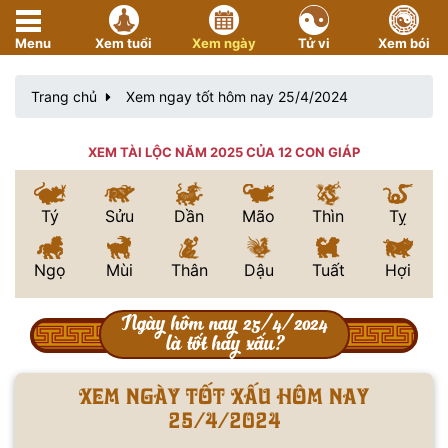
Menu
Xem tuổi
Xem ngày
Tử vi
Xem bói
Trang chủ
Xem ngay tốt hôm nay 25/4/2024
XEM TÀI LỘC NĂM 2025 CỦA 12 CON GIÁP
Tý
Sửu
Dần
Mão
Thìn
Tỵ
Ngọ
Mùi
Thân
Dậu
Tuất
Hợi
Ngày hôm nay 25/4/2024
là tốt hay xấu?
Xem ngày tốt xấu hôm nay
25/4/2024