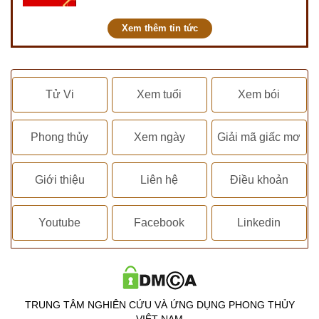
kết hôn, động thổ, nhập trạch, khai
trương,...
Xem thêm tin tức
Tử Vi
Xem tuổi
Xem bói
Phong thủy
Xem ngày
Giải mã giấc mơ
Giới thiệu
Liên hệ
Điều khoản
Youtube
Facebook
Linkedin
TRUNG TÂM NGHIÊN CỨU VÀ ỨNG DỤNG PHONG THỦY
VIỆT NAM