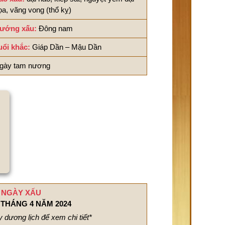
ọa, vãng vong (thổ kỵ)
ướng xấu:
Đông nam
uổi khắc:
Giáp Dần – Mậu Dần
gày tam nương
NGÀY XẤU
THÁNG 4 NĂM 2024
 dương lịch để xem chi tiết*