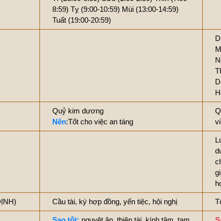
8:59)
Tỵ (9:00-10:59)
Mùi (13:00-14:59)
Tuất (19:00-20:59)
D
M
N
T
D
H
Quỷ kim dương
Q
Nên
:Tốt cho việc an táng
v
L
d
c
g
h
ĐỊNH)
Cầu tài, ký hợp đồng, yến tiệc, hội nghị
T
Sao tốt:
nguyệt ân, thiên tài, kính tâm, tam
S