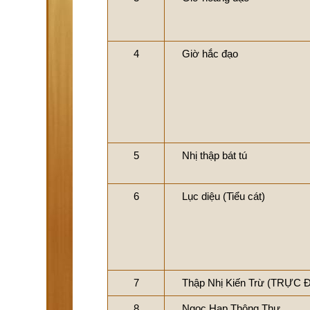
4
Giờ hắc đạo
5
Nhị thập bát tú
6
Lục diệu (Tiểu cát)
7
Thập Nhị Kiến Trừ (TRỰC 
8
Ngọc Hạp Thông Thư