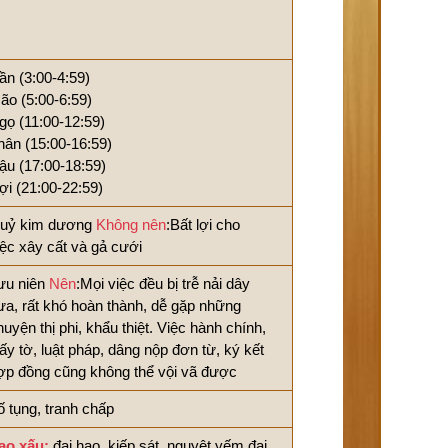
ần (3:00-4:59)
ão (5:00-6:59)
gọ (11:00-12:59)
hân (15:00-16:59)
ậu (17:00-18:59)
ợi (21:00-22:59)
uỷ kim dương
Không nên
:Bất lợi cho
iệc xây cất và gả cưới
ưu niên
Nên
:Mọi việc đều bị trễ nải dây
ưa, rất khó hoàn thành, dễ gặp những
huyện thị phi, khẩu thiệt. Việc hành chính,
iấy tờ, luật pháp, dâng nộp đơn từ, ký kết
ợp đồng cũng không thể vội vã được
ố tụng, tranh chấp
ao xấu:
đại hao, kiếp sát, nguyệt yếm đại