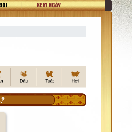
BÓI
XEM NGÀY
ân
Dậu
Tuất
Hợi
u?