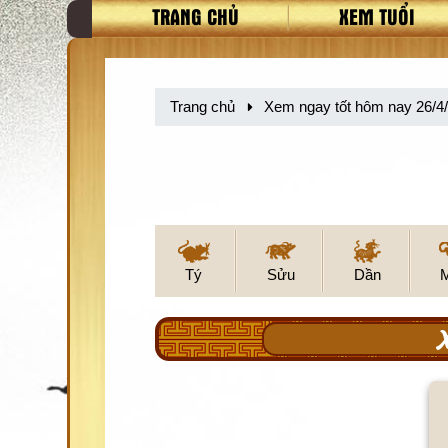
TRANG CHỦ
XEM TUỔI
Trang chủ
Xem ngay tốt hôm nay 26/4
Tý
Sửu
Dần
X