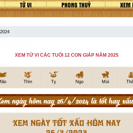
TỬ VI
PHONG THUỶ
XEM 
/2024
XEM TỬ VI CÁC TUỔI 12 CON GIÁP NĂM 2025
Mão
Thìn
Tỵ
Ngọ
Mùi
Th
em ngày hôm nay 26/4/2024 là tốt hay xấ
Xem ngày tốt xấu hôm nay
26/4/2024