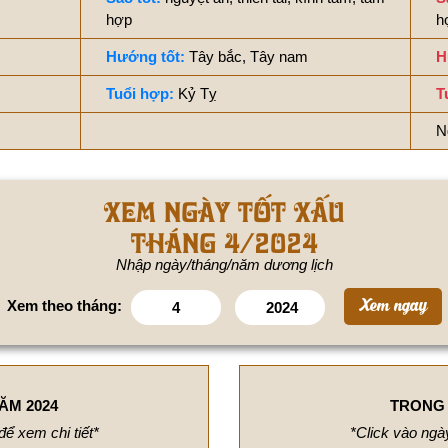
hợp
h
Hướng tốt:
Tây bắc, Tây nam
H
Tuổi hợp:
Kỷ Tỵ
T
N
Xem ngày tốt xấu
tháng 4/2024
Nhập ngày/tháng/năm dương lịch
Xem theo tháng:
ĂM 2024
TRONG 
để xem chi tiết*
*Click vào ngày