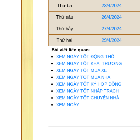
Thứ ba
23/4/2024
Thứ sáu
26/4/2024
Thứ bảy
27/4/2024
Thứ hai
29/4/2024
Bài viết liên quan:
XEM NGÀY TỐT ĐỘNG THỔ
XEM NGÀY TỐT KHAI TRƯƠNG
XEM NGÀY TỐT MUA XE
XEM NGÀY TỐT MUA NHÀ
XEM NGÀY TỐT KÝ HỢP ĐỒNG
XEM NGÀY TỐT NHẬP TRẠCH
XEM NGÀY TỐT CHUYỂN NHÀ
XEM NGÀY