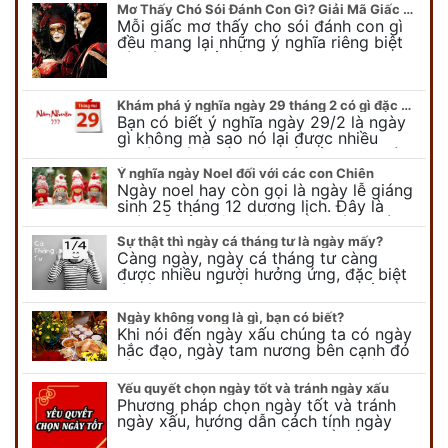
Mơ Thấy Chó Sói Đánh Con Gì? Giải Mã Giấc Mơ Bí Ẩn
Mỗi giấc mơ thấy cho sói đánh con gì
đều mang lại những ý nghĩa riêng biệt
và có thể phản ánh tâm trạng, suy nghĩ
của chúng ta.
Khám phá ý nghĩa ngày 29 tháng 2 có gì đặc biệt?
Bạn có biết ý nghĩa ngày 29/2 là ngày
gì không mà sao nó lại được nhiều
người chú ý đến vậy. Tất cả mọi người
đều cho rằng đây…
Ý nghĩa ngày Noel đối với các con Chiên
Ngày noel hay còn gọi là ngày lễ giáng
sinh 25 tháng 12 dương lịch. Đây là
ngày lễ của bên thiên chúa giáo, ngày
lễ thiên chúa giáng sinh,…
Sự thật thì ngày cá tháng tư là ngày mấy?
Càng ngày, ngày cá tháng tư càng
được nhiều người hưởng ứng, đặc biệt
là các bạn trẻ bởi họ sẽ nghĩ ra đủ trò
vui chơi, tinh nghịch, hài…
Ngày không vong là gì, bạn có biết?
Khi nói đến ngày xấu chúng ta có ngày
hắc đạo, ngày tam nương bên cạnh đó
còn có ngày không vong. Tuy nhiên khi
nói đến ngày không vong…
Yếu quyết chọn ngày tốt và tránh ngày xấu
Phương pháp chọn ngày tốt và tránh
ngày xấu, hướng dẫn cách tính ngày
tốt, ngày xấu trong tháng để tiến hành