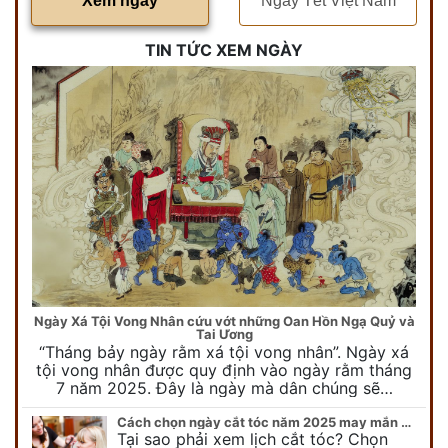
Xem ngày
Ngày Tết Việt Nam
TIN TỨC XEM NGÀY
Ngày Xá Tội Vong Nhân cứu vớt những Oan Hồn Ngạ Quỷ và
Tai Ương
“Tháng bảy ngày rằm xá tội vong nhân”. Ngày xá
tội vong nhân được quy định vào ngày rằm tháng
7 năm 2025. Đây là ngày mà dân chúng sẽ…
Cách chọn ngày cắt tóc năm 2025 may mắn cho cả trẻ em và người lớn
Tại sao phải xem lịch cắt tóc? Chọn