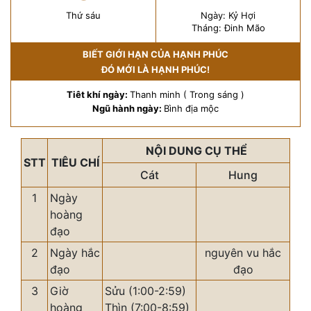
Thứ sáu
Ngày: Kỷ Hợi
Tháng: Đinh Mão
BIẾT GIỚI HẠN CỦA HẠNH PHÚC
ĐÓ MỚI LÀ HẠNH PHÚC!
Tiêt khí ngày:
Thanh minh ( Trong sáng )
Ngũ hành ngày:
Bình địa mộc
NỘI DUNG CỤ THỂ
STT
TIÊU CHÍ
Cát
Hung
1
Ngày
hoàng
đạo
2
Ngày hắc
nguyên vu hắc
đạo
đạo
3
Giờ
Sửu (1:00-2:59)
hoàng
Thìn (7:00-8:59)