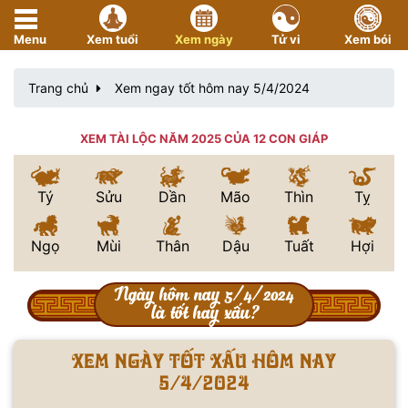
Menu
Xem tuổi
Xem ngày
Tử vi
Xem bói
Trang chủ
Xem ngay tốt hôm nay 5/4/2024
XEM TÀI LỘC NĂM 2025 CỦA 12 CON GIÁP
Tý
Sửu
Dần
Mão
Thìn
Tỵ
Ngọ
Mùi
Thân
Dậu
Tuất
Hợi
Ngày hôm nay 5/4/2024
là tốt hay xấu?
Xem ngày tốt xấu hôm nay
5/4/2024