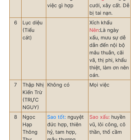
việc gì hợp
cưới, xây cất. Dễ
bị tai nạn.
6
Lục diệu
Xích khẩu
(Tiểu
Nên
:Là ngày
cát)
xấu, mưu sự dễ
dẫn đến nội bộ
mâu thuẫn, cãi
vã, thị phi, khẩu
thiệt, làm ơn nên
oán.
7
Thập Nhị
Không có
Mọi việc
Kiến Trừ
(TRỰC
NGUY)
8
Ngọc
Sao tốt:
nguyệt
Sao xấu:
huyền
Hạp
đức hợp, thiên
vũ, lôi công, cô
Thông
hỷ, tam hợp,
thần, thổ cầm
Thư
mẫu thương