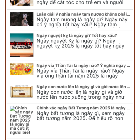
ngày để cắt tóc cho trẻ em và người
lớn cần lưu ý điều gì để gặp nhiều may
mắn ? Khi…
Luận giải ý nghĩa ngày tam nương không phải ai cũng biết
Ngày tam nương là ngày gì? Ngày này
có ý nghĩa tốt hay xấu? Ngày tam
nương sát có nguồn gốc như thế nào?
Cần kiêng kỵ điều gì khi…
Ngày nguyệt kỵ là ngày gì? Tốt hay xấu?
Ngày nguyệt Kỵ là ngày gì? Ngày
nguyệt kỵ 2025 là ngày tốt hay ngày
xấu, xem ngay để biết chi tiết ý nghĩa
ngày nguyệt kỵ cũng như nguồn…
Ngày vía Thần Tài là ngày nào? Ý nghĩa ngày vía Thần Tài năm 2025
Ngày vía Thần Tài là ngày nào? Ngày
vía ông thần tài năm 2025 là ngày
mùng 10 âm lịch hàng tháng. Tại sao
trong ngày này, tất cả mọi…
Ngày con nước lên là ngày gì và giờ nước lên nước xuống trong ngày?
Ngày con nước lên là ngày gì và giờ
nước lên nước xuống trong ngày như
thế nào? Có điều gì cần chú ý về ngày
con nước lên? Đừng…
Chính xác ngày Bất Tương năm 2025 là ngày gì mà cực ít người biết
Ngày bất tương là ngày gì, xem ngày
bất tương năm 2025. Để hiểu rõ hơn
về ngày bất tương, ngày bất tương là
ngày gì mời quý bạn tham…