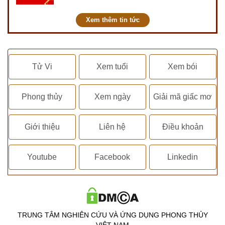
kết hôn, động thổ, nhập trạch, khai
trương,...
Xem thêm tin tức
Tử Vi
Xem tuổi
Xem bói
Phong thủy
Xem ngày
Giải mã giấc mơ
Giới thiệu
Liên hệ
Điều khoản
Youtube
Facebook
Linkedin
TRUNG TÂM NGHIÊN CỨU VÀ ỨNG DỤNG PHONG THỦY
VIỆT NAM