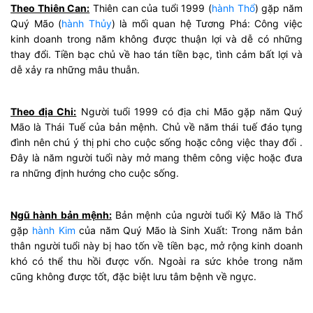
Theo Thiên Can:
Thiên can của tuổi 1999 (
hành Thổ
) gặp năm
Quý Mão (
hành Thủy
) là mối quan hệ Tương Phá: Công việc
kinh doanh trong năm không được thuận lợi và dễ có những
thay đổi. Tiền bạc chủ về hao tán tiền bạc, tình cảm bất lợi và
dễ xảy ra những mâu thuẫn.
Theo địa Chi:
Người tuổi 1999 có địa chi Mão gặp năm Quý
Mão là Thái Tuế của bản mệnh. Chủ về năm thái tuế đáo tụng
đình nên chú ý thị phi cho cuộc sống hoặc công việc thay đổi .
Đây là năm người tuổi này mở mang thêm công việc hoặc đưa
ra những định hướng cho cuộc sống.
Ngũ hành bản mệnh:
Bản mệnh của người tuổi Kỷ Mão là Thổ
gặp
hành Kim
của năm Quý Mão là Sinh Xuất: Trong năm bản
thân người tuổi này bị hao tốn về tiền bạc, mở rộng kinh doanh
khó có thể thu hồi được vốn. Ngoài ra sức khỏe trong năm
cũng không được tốt, đặc biệt lưu tâm bệnh về ngực.