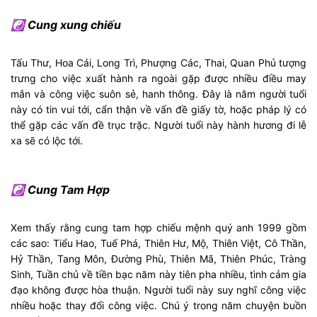
☯ Cung xung chiếu
Tấu Thư, Hoa Cái, Long Trì, Phượng Các, Thai, Quan Phủ tượng
trưng cho việc xuất hành ra ngoài gặp được nhiều điều may
mắn và công việc suôn sẻ, hanh thông. Đây là năm người tuổi
này có tin vui tới, cẩn thận về vấn đề giấy tờ, hoặc pháp lý có
thể gặp các vấn đề trục trặc. Người tuổi này hành hương đi lễ
xa sẽ có lộc tới.
☯ Cung Tam Hợp
Xem thấy rằng cung tam hợp chiếu mệnh quý anh 1999 gồm
các sao: Tiểu Hao, Tuế Phá, Thiên Hư, Mộ, Thiên Việt, Cô Thần,
Hỷ Thần, Tang Môn, Đường Phù, Thiên Mã, Thiên Phúc, Tràng
Sinh, Tuần chủ về tiền bạc năm này tiên pha nhiều, tình cảm gia
đạo không được hòa thuận. Người tuổi này suy nghĩ công việc
nhiều hoặc thay đổi công việc. Chú ý trong năm chuyện buồn