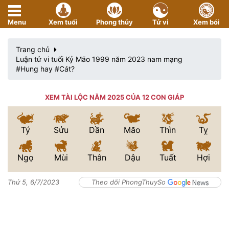
Menu
Xem tuổi
Phong thủy
Tử vi
Xem bói
Trang chủ
Luận tử vi tuổi Kỷ Mão 1999 năm 2023 nam mạng
#Hung hay #Cát?
XEM TÀI LỘC NĂM 2025 CỦA 12 CON GIÁP
Tý
Sửu
Dần
Mão
Thìn
Tỵ
Ngọ
Mùi
Thân
Dậu
Tuất
Hợi
Thứ 5, 6/7/2023
Theo dõi PhongThuySo