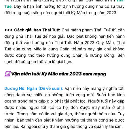
Tuế
. Đây là hạn ảnh hưởng tới định hướng cũng như có sự thay
đổi trong cuộc sống của người tuổi Kỷ Mão trong năm 2023.
>>> Cách giải hạn Thái Tuế:
Chủ mệnh phạm Thái Tuế thì cần
dùng phù Thái Tuế để hóa giải. Đặc biệt không nên tiến hành
động thổ vào hướng của Thái Tuế. Năm 2023 Quý Mão, Thái
Tuế của cung Mão là cung Chấn thì năm nay gia chủ không
được động thổ theo hướng cung Chấn là hướng Đông. Bên
cạnh đó cũng có thể làm lễ giải hạn.
☯ Vận niên tuổi Kỷ Mão năm 2023 nam mạng
Dương Hồi Ngàn (Dê về suối):
Vận niên này mang ý nghĩa tốt,
công danh sự nhiều có những triển vọng mới. Buôn bán kinh
doanh trong năm gặp dịp phát tài phát lộc. Người tuổi này gặp
được nhiều người tốt, có cơ hội đón được may mắn ở phía
trước. Trong năm có tin vui gia đạo, thêm người thêm của. Tuy
nhiên, bản thân cần biết khiêm nhường thì thành công sẽ được
bền lâu. Ra ngoài chú ý tham gia giao thông và quản lý tài sản.