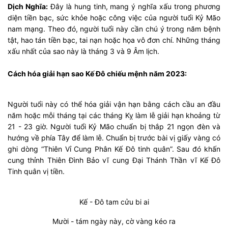
Dịch Nghĩa:
Đây là hung tinh, mang ý nghĩa xấu trong phương
diện tiền bạc, sức khỏe hoặc công việc của người tuổi Kỷ Mão
nam mạng. Theo đó, người tuổi này cần chú ý trong năm bệnh
tật, hao tán tiền bạc, tai nạn hoặc họa vô đơn chí. Những tháng
xấu nhất của sao này là tháng 3 và 9 Âm lịch.
Cách hóa giải hạn sao Kế Đô chiếu mệnh năm 2023:
Người tuổi này có thể hóa giải vận hạn bằng cách cầu an đầu
năm hoặc mỗi tháng tại các tháng Kỵ làm lễ giải hạn khoảng từ
21 - 23 giờ. Người tuổi Kỷ Mão chuẩn bị thắp 21 ngọn đèn và
hướng về phía Tây để làm lễ. Chuẩn bị trước bài vị giấy vàng có
ghi dòng “Thiên Vỉ Cung Phân Kế Đô tinh quân”. Sau đó khấn
cung thỉnh Thiên Đình Bảo vĩ cung Đại Thánh Thần vĩ Kế Đô
Tinh quân vị tiền.
Kế - Đô tam cửu bi ai
Mười - tám ngày này, cờ vàng kéo ra