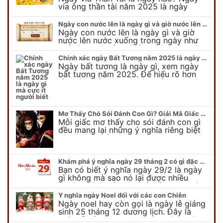
vía ông thần tài năm 2025 là ngày
mùng 10 âm lịch hàng tháng. Tại sao
trong ngày này, tất cả mọi…
Ngày con nước lên là ngày gì và giờ nước lên nước xuống trong ngày?
Ngày con nước lên là ngày gì và giờ
nước lên nước xuống trong ngày như
thế nào? Có điều gì cần chú ý về ngày
con nước lên? Đừng…
Chính xác ngày Bất Tương năm 2025 là ngày gì mà cực ít người biết
Ngày bất tương là ngày gì, xem ngày
bất tương năm 2025. Để hiểu rõ hơn
về ngày bất tương, ngày bất tương là
ngày gì mời quý bạn tham…
Mơ Thấy Chó Sói Đánh Con Gì? Giải Mã Giấc Mơ Bí Ẩn
Mỗi giấc mơ thấy cho sói đánh con gì
đều mang lại những ý nghĩa riêng biệt
và có thể phản ánh tâm trạng, suy nghĩ
của chúng ta.
Khám phá ý nghĩa ngày 29 tháng 2 có gì đặc biệt?
Bạn có biết ý nghĩa ngày 29/2 là ngày
gì không mà sao nó lại được nhiều
người chú ý đến vậy. Tất cả mọi người
đều cho rằng đây…
Ý nghĩa ngày Noel đối với các con Chiên
Ngày noel hay còn gọi là ngày lễ giáng
sinh 25 tháng 12 dương lịch. Đây là
ngày lễ của bên thiên chúa giáo, ngày