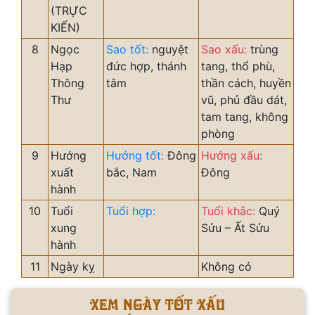
(TRỰC
KIẾN)
8
Ngọc
Sao tốt:
nguyệt
Sao xấu:
trùng
Hạp
đức hợp, thánh
tang, thổ phù,
Thông
tâm
thần cách, huyền
Thư
vũ, phủ đầu dát,
tam tang, không
phòng
9
Hướng
Hướng tốt:
Đông
Hướng xấu:
xuất
bắc, Nam
Đông
hành
10
Tuổi
Tuổi hợp:
Tuổi khắc:
Quý
xung
Sửu – Ất Sửu
hành
11
Ngày kỵ
Không có
Xem ngày tốt xấu