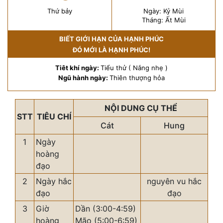
Thứ bảy
Ngày: Kỷ Mùi
Tháng: Ất Mùi
BIẾT GIỚI HẠN CỦA HẠNH PHÚC
ĐÓ MỚI LÀ HẠNH PHÚC!
Tiêt khí ngày:
Tiểu thử ( Nắng nhẹ )
Ngũ hành ngày:
Thiên thượng hỏa
NỘI DUNG CỤ THỂ
STT
TIÊU CHÍ
Cát
Hung
1
Ngày
hoàng
đạo
2
Ngày hắc
nguyên vu hắc
đạo
đạo
3
Giờ
Dần (3:00-4:59)
hoàng
Mão (5:00-6:59)