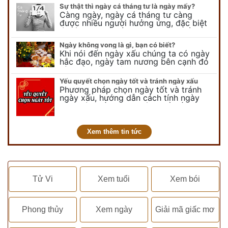
lễ thiên chúa giáng sinh,…
Sự thật thì ngày cá tháng tư là ngày mấy?
Càng ngày, ngày cá tháng tư càng
được nhiều người hưởng ứng, đặc biệt
là các bạn trẻ bởi họ sẽ nghĩ ra đủ trò
vui chơi, tinh nghịch, hài…
Ngày không vong là gì, bạn có biết?
Khi nói đến ngày xấu chúng ta có ngày
hắc đạo, ngày tam nương bên cạnh đó
còn có ngày không vong. Tuy nhiên khi
nói đến ngày không vong…
Yếu quyết chọn ngày tốt và tránh ngày xấu
Phương pháp chọn ngày tốt và tránh
ngày xấu, hướng dẫn cách tính ngày
tốt, ngày xấu trong tháng để tiến hành
kết hôn, động thổ, nhập trạch, khai
trương,...
Xem thêm tin tức
Tử Vi
Xem tuổi
Xem bói
Phong thủy
Xem ngày
Giải mã giấc mơ