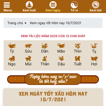
Menu
Xem tuổi
Xem ngày
Tử vi
Xem bói
Trang chủ
Xem ngay tốt hôm nay 10/7/2021
XEM TÀI LỘC NĂM 2025 CỦA 12 CON GIÁP
Tý
Sửu
Dần
Mão
Thìn
Tỵ
Ngọ
Mùi
Thân
Dậu
Tuất
Hợi
Ngày hôm nay 10/7/2021
là tốt hay xấu?
Xem ngày tốt xấu hôm nay
10/7/2021