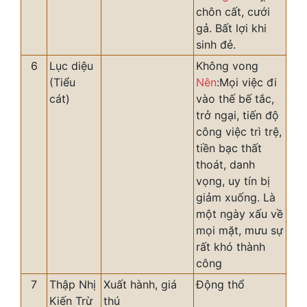
chôn cất, cưới
gả. Bất lợi khi
sinh đẻ.
6
Lục diệu
Không vong
(Tiểu
Nên
:Mọi việc đi
cát)
vào thế bế tắc,
trở ngại, tiến độ
công việc trì trệ,
tiền bạc thất
thoát, danh
vọng, uy tín bị
giảm xuống. Là
một ngày xấu về
mọi mặt, mưu sự
rất khó thành
công
7
Thập Nhị
Xuất hành, giá
Động thổ
Kiến Trừ
thú