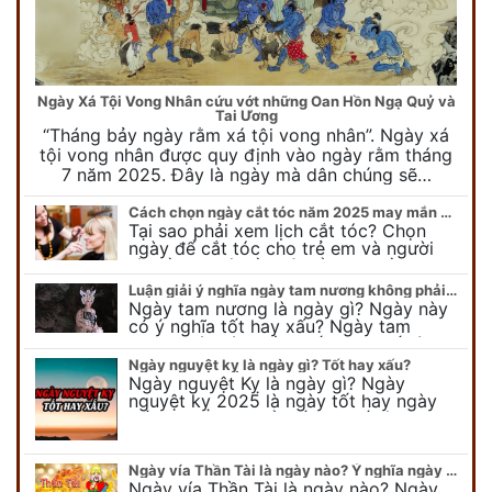
Ngày Xá Tội Vong Nhân cứu vớt những Oan Hồn Ngạ Quỷ và
Tai Ương
“Tháng bảy ngày rằm xá tội vong nhân”. Ngày xá
tội vong nhân được quy định vào ngày rằm tháng
7 năm 2025. Đây là ngày mà dân chúng sẽ…
Cách chọn ngày cắt tóc năm 2025 may mắn cho cả trẻ em và người lớn
Tại sao phải xem lịch cắt tóc? Chọn
ngày để cắt tóc cho trẻ em và người
lớn cần lưu ý điều gì để gặp nhiều may
mắn ? Khi…
Luận giải ý nghĩa ngày tam nương không phải ai cũng biết
Ngày tam nương là ngày gì? Ngày này
có ý nghĩa tốt hay xấu? Ngày tam
nương sát có nguồn gốc như thế nào?
Cần kiêng kỵ điều gì khi…
Ngày nguyệt kỵ là ngày gì? Tốt hay xấu?
Ngày nguyệt Kỵ là ngày gì? Ngày
nguyệt kỵ 2025 là ngày tốt hay ngày
xấu, xem ngay để biết chi tiết ý nghĩa
ngày nguyệt kỵ cũng như nguồn…
Ngày vía Thần Tài là ngày nào? Ý nghĩa ngày vía Thần Tài năm 2025
Ngày vía Thần Tài là ngày nào? Ngày