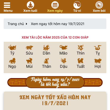
Menu
Xem tuổi
Xem ngày
Tử vi
Xem bói
Trang chủ
Xem ngay tốt hôm nay 19/7/2021
XEM TÀI LỘC NĂM 2025 CỦA 12 CON GIÁP
Tý
Sửu
Dần
Mão
Thìn
Tỵ
Ngọ
Mùi
Thân
Dậu
Tuất
Hợi
Ngày hôm nay 19/7/2021
là tốt hay xấu?
Xem ngày tốt xấu hôm nay
19/7/2021