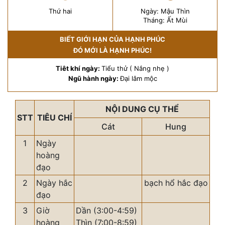
Thứ hai
Ngày: Mậu Thìn
Tháng: Ất Mùi
BIẾT GIỚI HẠN CỦA HẠNH PHÚC
ĐÓ MỚI LÀ HẠNH PHÚC!
Tiêt khí ngày:
Tiểu thử ( Nắng nhẹ )
Ngũ hành ngày:
Đại lâm mộc
NỘI DUNG CỤ THỂ
STT
TIÊU CHÍ
Cát
Hung
1
Ngày
hoàng
đạo
2
Ngày hắc
bạch hổ hắc đạo
đạo
3
Giờ
Dần (3:00-4:59)
hoàng
Thìn (7:00-8:59)