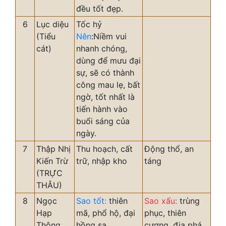
đều tốt đẹp.
6
Lục diệu
Tốc hỷ
(Tiểu
Nên
:Niềm vui
cát)
nhanh chóng,
dùng để mưu đại
sự, sẽ có thành
công mau lẹ, bất
ngờ, tốt nhất là
tiến hành vào
buổi sáng của
ngày.
7
Thập Nhị
Thu hoạch, cất
Động thổ, an
Kiến Trừ
trữ, nhập kho
táng
(TRỰC
THÂU)
8
Ngọc
Sao tốt:
thiên
Sao xấu:
trùng
Hạp
mã, phổ hộ, đại
phục, thiên
Thông
hồng sa
cương, địa phá,