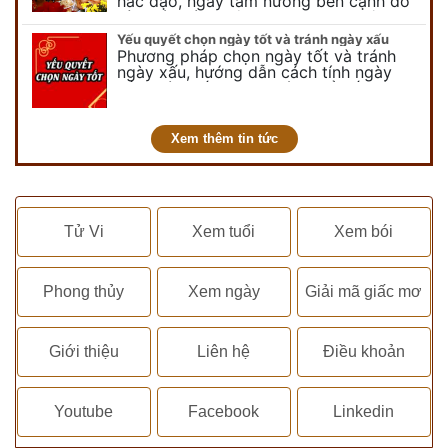
hắc đạo, ngày tam nương bên cạnh đó
còn có ngày không vong. Tuy nhiên khi
nói đến ngày không vong…
Yếu quyết chọn ngày tốt và tránh ngày xấu
Phương pháp chọn ngày tốt và tránh
ngày xấu, hướng dẫn cách tính ngày
tốt, ngày xấu trong tháng để tiến hành
kết hôn, động thổ, nhập trạch, khai
trương,...
Xem thêm tin tức
Tử Vi
Xem tuổi
Xem bói
Phong thủy
Xem ngày
Giải mã giấc mơ
Giới thiệu
Liên hệ
Điều khoản
Youtube
Facebook
Linkedin