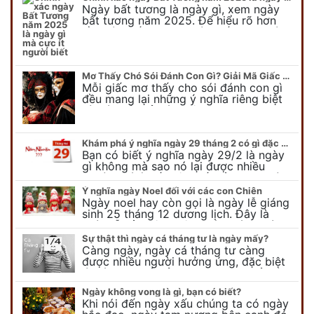
Ngày bất tương là ngày gì, xem ngày
bất tương năm 2025. Để hiểu rõ hơn
về ngày bất tương, ngày bất tương là
ngày gì mời quý bạn tham…
Mơ Thấy Chó Sói Đánh Con Gì? Giải Mã Giấc Mơ Bí Ẩn
Mỗi giấc mơ thấy cho sói đánh con gì
đều mang lại những ý nghĩa riêng biệt
và có thể phản ánh tâm trạng, suy nghĩ
của chúng ta.
Khám phá ý nghĩa ngày 29 tháng 2 có gì đặc biệt?
Bạn có biết ý nghĩa ngày 29/2 là ngày
gì không mà sao nó lại được nhiều
người chú ý đến vậy. Tất cả mọi người
đều cho rằng đây…
Ý nghĩa ngày Noel đối với các con Chiên
Ngày noel hay còn gọi là ngày lễ giáng
sinh 25 tháng 12 dương lịch. Đây là
ngày lễ của bên thiên chúa giáo, ngày
lễ thiên chúa giáng sinh,…
Sự thật thì ngày cá tháng tư là ngày mấy?
Càng ngày, ngày cá tháng tư càng
được nhiều người hưởng ứng, đặc biệt
là các bạn trẻ bởi họ sẽ nghĩ ra đủ trò
vui chơi, tinh nghịch, hài…
Ngày không vong là gì, bạn có biết?
Khi nói đến ngày xấu chúng ta có ngày