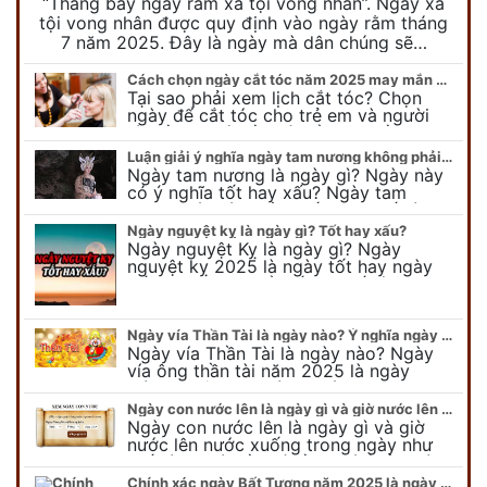
“Tháng bảy ngày rằm xá tội vong nhân”. Ngày xá
tội vong nhân được quy định vào ngày rằm tháng
7 năm 2025. Đây là ngày mà dân chúng sẽ…
Cách chọn ngày cắt tóc năm 2025 may mắn cho cả trẻ em và người lớn
Tại sao phải xem lịch cắt tóc? Chọn
ngày để cắt tóc cho trẻ em và người
lớn cần lưu ý điều gì để gặp nhiều may
mắn ? Khi…
Luận giải ý nghĩa ngày tam nương không phải ai cũng biết
Ngày tam nương là ngày gì? Ngày này
có ý nghĩa tốt hay xấu? Ngày tam
nương sát có nguồn gốc như thế nào?
Cần kiêng kỵ điều gì khi…
Ngày nguyệt kỵ là ngày gì? Tốt hay xấu?
Ngày nguyệt Kỵ là ngày gì? Ngày
nguyệt kỵ 2025 là ngày tốt hay ngày
xấu, xem ngay để biết chi tiết ý nghĩa
ngày nguyệt kỵ cũng như nguồn…
Ngày vía Thần Tài là ngày nào? Ý nghĩa ngày vía Thần Tài năm 2025
Ngày vía Thần Tài là ngày nào? Ngày
vía ông thần tài năm 2025 là ngày
mùng 10 âm lịch hàng tháng. Tại sao
trong ngày này, tất cả mọi…
Ngày con nước lên là ngày gì và giờ nước lên nước xuống trong ngày?
Ngày con nước lên là ngày gì và giờ
nước lên nước xuống trong ngày như
thế nào? Có điều gì cần chú ý về ngày
con nước lên? Đừng…
Chính xác ngày Bất Tương năm 2025 là ngày gì mà cực ít người biết