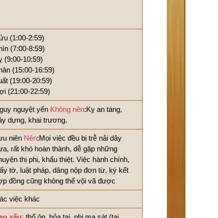
ửu (1:00-2:59)
hìn (7:00-8:59)
ỵ (9:00-10:59)
hân (15:00-16:59)
uất (19:00-20:59)
ợi (21:00-22:59)
guy nguyệt yến
Không nên
:Kỵ an táng,
ây dựng, khai trương.
ưu niên
Nên
:Mọi việc đều bị trễ nải dây
ưa, rất khó hoàn thành, dễ gặp những
huyện thị phi, khẩu thiệt. Việc hành chính,
iấy tờ, luật pháp, dâng nộp đơn từ, ký kết
ợp đồng cũng không thể vội vã được
ác việc khác
ao xấu:
thổ ôn, hỏa tai, phi ma sát (tai