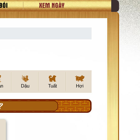
BÓI
XEM NGÀY
ân
Dậu
Tuất
Hợi
?