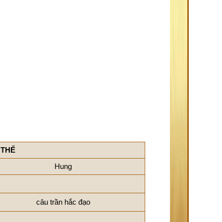
 THỂ
Hung
câu trần hắc đạo