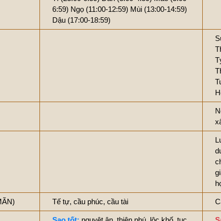
6:59)
Ngọ (11:00-12:59)
Mùi (13:00-14:59)
Dậu (17:00-18:59)
S
T
T
T
T
H
N
x
L
d
c
g
h
MÃN)
Tế tự, cầu phúc, cầu tài
C
Sao tốt:
nguyệt ân, thiên phú, lộc khố, tục
S