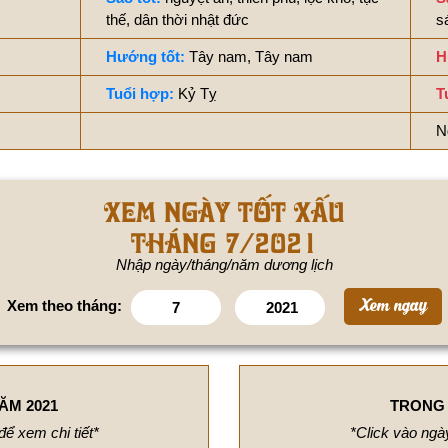
thế, dân thời nhật đức
s
Hướng tốt:
Tây nam, Tây nam
H
Tuổi hợp:
Kỷ Tỵ
T
N
Xem ngày tốt xấu
tháng 7/2021
Nhập ngày/tháng/năm dương lịch
Xem theo tháng:
ĂM 2021
TRONG 
để xem chi tiết*
*Click vào ngày