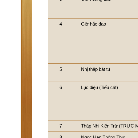
4
Giờ hắc đạo
5
Nhị thập bát tú
6
Lục diệu (Tiểu cát)
7
Thập Nhị Kiến Trừ (TRỰC 
8
Ngọc Hạp Thông Thư