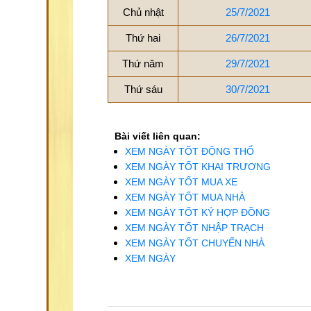
Chủ nhật
25/7/2021
Thứ hai
26/7/2021
Thứ năm
29/7/2021
Thứ sáu
30/7/2021
Bài viết liên quan:
XEM NGÀY TỐT ĐỘNG THỔ
XEM NGÀY TỐT KHAI TRƯƠNG
XEM NGÀY TỐT MUA XE
XEM NGÀY TỐT MUA NHÀ
XEM NGÀY TỐT KÝ HỢP ĐỒNG
XEM NGÀY TỐT NHẬP TRẠCH
XEM NGÀY TỐT CHUYỂN NHÀ
XEM NGÀY