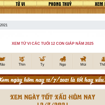
TỬ VI
PHONG THUỶ
XEM 
/2021
XEM TỬ VI CÁC TUỔI 12 CON GIÁP NĂM 2025
Mão
Thìn
Tỵ
Ngọ
Mùi
Th
Xem ngày hôm nay 12/7/2021 là tốt hay xấu
Xem ngày tốt xấu hôm nay
12/7/2021