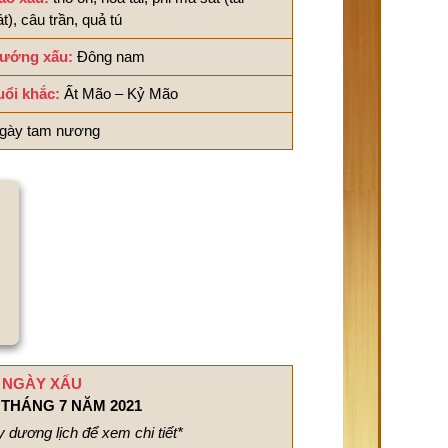
át), câu trần, quả tú
ướng xấu:
Đông nam
uổi khắc:
Ất Mão – Kỷ Mão
gày tam nương
NGÀY XẤU
THÁNG 7 NĂM 2021
 dương lịch để xem chi tiết*