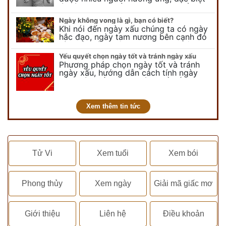
là các bạn trẻ bởi họ sẽ nghĩ ra đủ trò
vui chơi, tinh nghịch, hài…
Ngày không vong là gì, bạn có biết?
Khi nói đến ngày xấu chúng ta có ngày
hắc đạo, ngày tam nương bên cạnh đó
còn có ngày không vong. Tuy nhiên khi
nói đến ngày không vong…
Yếu quyết chọn ngày tốt và tránh ngày xấu
Phương pháp chọn ngày tốt và tránh
ngày xấu, hướng dẫn cách tính ngày
tốt, ngày xấu trong tháng để tiến hành
kết hôn, động thổ, nhập trạch, khai
trương,...
Xem thêm tin tức
Tử Vi
Xem tuổi
Xem bói
Phong thủy
Xem ngày
Giải mã giấc mơ
Giới thiệu
Liên hệ
Điều khoản