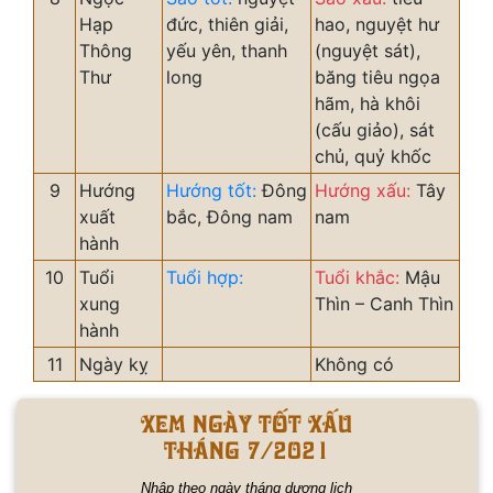
Hạp
đức, thiên giải,
hao, nguyệt hư
Thông
yếu yên, thanh
(nguyệt sát),
Thư
long
băng tiêu ngọa
hãm, hà khôi
(cấu giảo), sát
chủ, quỷ khốc
9
Hướng
Hướng tốt:
Đông
Hướng xấu:
Tây
xuất
bắc, Đông nam
nam
hành
10
Tuổi
Tuổi hợp:
Tuổi khắc:
Mậu
xung
Thìn – Canh Thìn
hành
11
Ngày kỵ
Không có
Xem ngày tốt xấu
tháng 7/2021
Nhập theo ngày tháng dương lịch