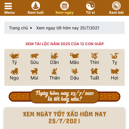
Menu
Xem tuổi
Xem ngày
Tử vi
Xem bói
Trang chủ
Xem ngay tốt hôm nay 25/7/2021
XEM TÀI LỘC NĂM 2025 CỦA 12 CON GIÁP
Tý
Sửu
Dần
Mão
Thìn
Tỵ
Ngọ
Mùi
Thân
Dậu
Tuất
Hợi
Ngày hôm nay 25/7/2021
là tốt hay xấu?
Xem ngày tốt xấu hôm nay
25/7/2021