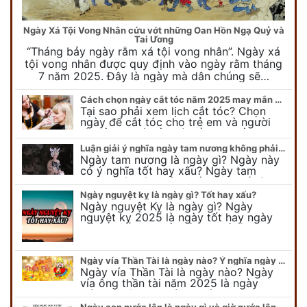
Ngày Xá Tội Vong Nhân cứu vớt những Oan Hồn Ngạ Quỷ và
Tai Ương
“Tháng bảy ngày rằm xá tội vong nhân”. Ngày xá
tội vong nhân được quy định vào ngày rằm tháng
7 năm 2025. Đây là ngày mà dân chúng sẽ…
Cách chọn ngày cắt tóc năm 2025 may mắn cho cả trẻ em và người lớn
Tại sao phải xem lịch cắt tóc? Chọn
ngày để cắt tóc cho trẻ em và người
lớn cần lưu ý điều gì để gặp nhiều may
mắn ? Khi…
Luận giải ý nghĩa ngày tam nương không phải ai cũng biết
Ngày tam nương là ngày gì? Ngày này
có ý nghĩa tốt hay xấu? Ngày tam
nương sát có nguồn gốc như thế nào?
Cần kiêng kỵ điều gì khi…
Ngày nguyệt kỵ là ngày gì? Tốt hay xấu?
Ngày nguyệt Kỵ là ngày gì? Ngày
nguyệt kỵ 2025 là ngày tốt hay ngày
xấu, xem ngay để biết chi tiết ý nghĩa
ngày nguyệt kỵ cũng như nguồn…
Ngày vía Thần Tài là ngày nào? Ý nghĩa ngày vía Thần Tài năm 2025
Ngày vía Thần Tài là ngày nào? Ngày
vía ông thần tài năm 2025 là ngày
mùng 10 âm lịch hàng tháng. Tại sao
trong ngày này, tất cả mọi…
Ngày con nước lên là ngày gì và giờ nước lên nước xuống trong ngày?