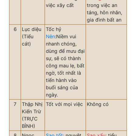
việc xây cất
trong việc an
táng, hôn nhân,
gia đình bất an
6
Lục diệu
Tốc hỷ
(Tiểu
Nên
:Niềm vui
cát)
nhanh chóng,
dùng để mưu đại
sự, sẽ có thành
công mau lẹ, bất
ngờ, tốt nhất là
tiến hành vào
buổi sáng của
ngày.
7
Thập Nhị
Tốt với mọi việc
Không có
Kiến Trừ
(TRỰC
BÌNH)
8
Ngọc
Sao tốt:
nguyệt
Sao xấu:
tiểu