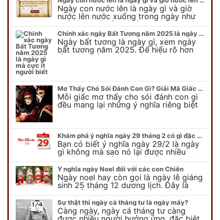
Ngày con nước lên là ngày gì và giờ
nước lên nước xuống trong ngày như
thế nào? Có điều gì cần chú ý về ngày
con nước lên? Đừng…
Chính xác ngày Bất Tương năm 2025 là ngày gì mà cực ít người biết
Ngày bất tương là ngày gì, xem ngày
bất tương năm 2025. Để hiểu rõ hơn
về ngày bất tương, ngày bất tương là
ngày gì mời quý bạn tham…
Mơ Thấy Chó Sói Đánh Con Gì? Giải Mã Giấc Mơ Bí Ẩn
Mỗi giấc mơ thấy cho sói đánh con gì
đều mang lại những ý nghĩa riêng biệt
và có thể phản ánh tâm trạng, suy nghĩ
của chúng ta.
Khám phá ý nghĩa ngày 29 tháng 2 có gì đặc biệt?
Bạn có biết ý nghĩa ngày 29/2 là ngày
gì không mà sao nó lại được nhiều
người chú ý đến vậy. Tất cả mọi người
đều cho rằng đây…
Ý nghĩa ngày Noel đối với các con Chiên
Ngày noel hay còn gọi là ngày lễ giáng
sinh 25 tháng 12 dương lịch. Đây là
ngày lễ của bên thiên chúa giáo, ngày
lễ thiên chúa giáng sinh,…
Sự thật thì ngày cá tháng tư là ngày mấy?
Càng ngày, ngày cá tháng tư càng
được nhiều người hưởng ứng, đặc biệt