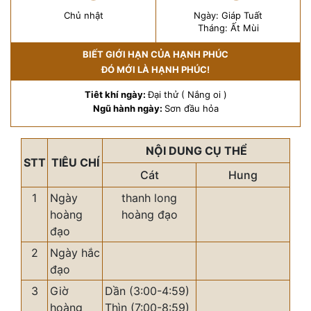
Chủ nhật
Ngày: Giáp Tuất
Tháng: Ất Mùi
BIẾT GIỚI HẠN CỦA HẠNH PHÚC
ĐÓ MỚI LÀ HẠNH PHÚC!
Tiêt khí ngày:
Đại thử ( Nắng oi )
Ngũ hành ngày:
Sơn đầu hỏa
NỘI DUNG CỤ THỂ
STT
TIÊU CHÍ
Cát
Hung
1
Ngày
thanh long
hoàng
hoàng đạo
đạo
2
Ngày hắc
đạo
3
Giờ
Dần (3:00-4:59)
hoàng
Thìn (7:00-8:59)