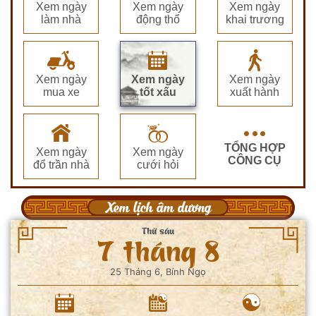
Xem ngày
Xem ngày
Xem ngày
làm nhà
động thổ
khai trương
Xem ngày
Xem ngày
Xem ngày
mua xe
tốt xấu
xuất hành
TỔNG HỢP
Xem ngày
Xem ngày
CÔNG CỤ
đổ trần nhà
cưới hỏi
Xem lịch âm dương
Thứ sáu
7 tháng 8
25 Tháng 6, Bính Ngọ